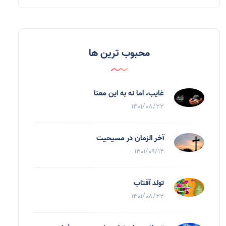
محبوب ترین ها
غایب، اما نه به اين معنا
1401/08/22
آخر الزمان در مسیحیت
1401/09/14
تولد آفتاب
1401/08/22