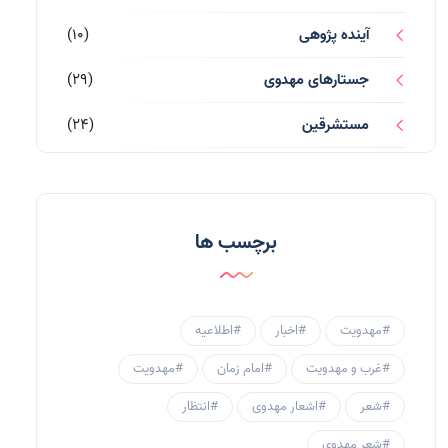
آینده پژوهی
(10)
جستارهای مهدوی
(29)
مستشرقین
(24)
قرآن کریم
(77)
احادیث و روایات
(53)
برچسب ها
احادیث مهدوی
(3)
جامعه مهدوی
(58)
#مهدویت
#اخبار
#اطلاعیه
سبک زندگی مهدوی
(30)
#غرب و مهدویت
#امام زمان
#مهدویت
منتظران
(25)
#شعر
#اشعار مهدوی
#انتظار
زنان و مهدویت
(41)
#شعر مهدوی