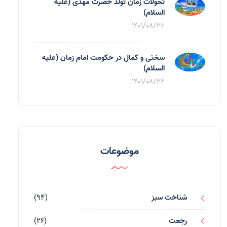
تحولات زمان تولد حضرت مهدی (علیه
السلام)
1401/08/22
سختی و کمال در حکومت امام زمان (علیه
السلام)
1401/08/22
موضوعات
شناخت سبز
(94)
رجعت
(26)