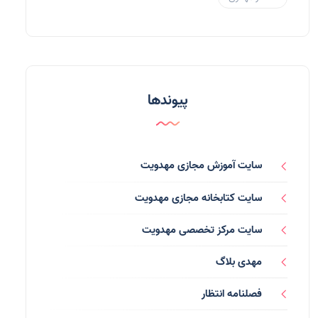
مهدی یاوران
(20)
مدعیان دروغین
(36)
تایپوگرافی
(11)
پیوندها
پاورپوینت
(3)
فرق انحرافی
(34)
سایت آموزش مجازی مهدویت
رسانه ها
(27)
سایت کتابخانه مجازی مهدویت
بازی ها
(1)
سایت مرکز تخصصی مهدویت
بردگان ابلیس
(1)
مهدی بلاگ
صهیونیسم
(4)
فصلنامه انتظار
شعر
(144)