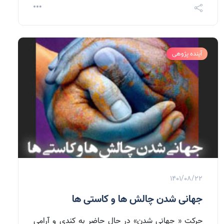
آینده پژوهی
1401/08/22
جهانی شدن چالش ها و کاستی ها
حركت « جهانى شدن» در حال حاضر به كندى و آرامى