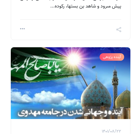
پيش مى‏رود و شاهد بن بست‏ها، ركوده...
آینده پژوهی
1401/08/22