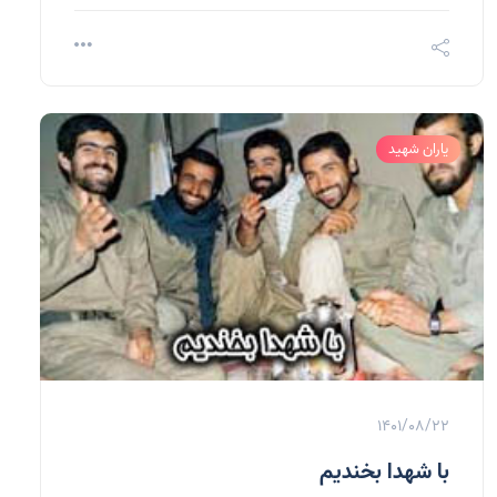
یاران شهید
1401/08/22
با شهدا بخنديم