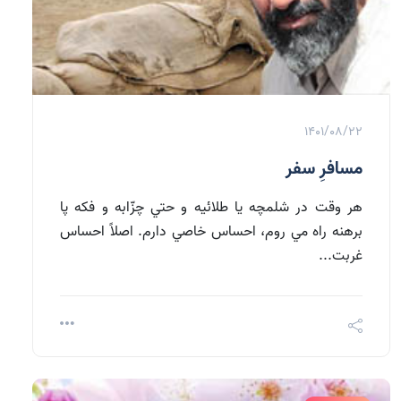
1401/08/22
مسافرِ سفر
هر وقت در شلمچه يا طلائيه و حتي چزّابه و فکه پا
برهنه راه مي روم، احساس خاصي دارم. اصلاً احساس
غربت...