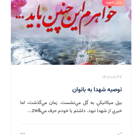
یاران شهید
1401/08/22
توصیه شهدا به بانوان
بيل ميکانيکي به گِل مي‌نشست. زمان مي‌گذشت، اما
خبري از شهدا نبود. داشتم با خودم حرف مي&zw...