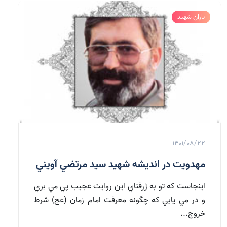
یاران شهید
1401/08/22
مهدويت در انديشه شهيد سيد مرتضي آويني
اينجاست كه تو به ژرفناي اين روايت عجيب پي مي بري
و در مي يابي كه چگونه معرفت امام زمان (عج) شرط
خروج...