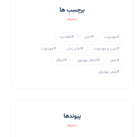
احادیث و روایات
(53)
برچسب ها
احادیث مهدوی
(3)
جامعه مهدوی
(58)
#مهدویت
#اخبار
#اطلاعیه
سبک زندگی مهدوی
(30)
#غرب و مهدویت
#امام زمان
#مهدویت
منتظران
(25)
#شعر
#اشعار مهدوی
#انتظار
زنان و مهدویت
(41)
#شعر مهدوی
مهدی یاوران
(20)
مدعیان دروغین
(36)
تایپوگرافی
(11)
پیوندها
پاورپوینت
(3)