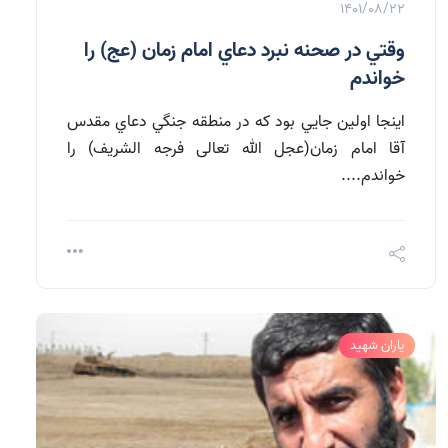
1401/08/22
وقتي در صحنه نبرد دعاي امام زمان (عج) را
خواندم
اينجا اولين جايي بود که در منطقه جنگي دعاي مقدس
آقا امام زمان(عجل الله تعالی فرجه الشریف) را
خواندم....
یاران شهید