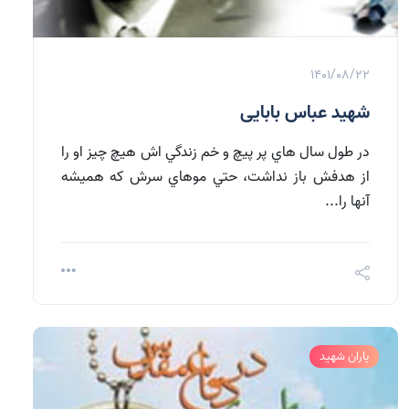
1401/08/22
شهید عباس بابایی
در طول سال هاي پر پيچ و خم زندگي اش هيچ چيز او را
از هدفش باز نداشت، حتي موهاي سرش که هميشه
آنها را...
یاران شهید