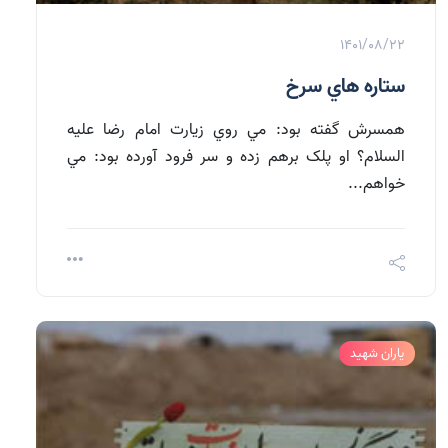
1401/08/22
ستاره هاي سرخ
همسرش گفته بود: مي روي زيارت امام رضا عليه
السلام؟ او پلک برهم زده و سر فرود آورده بود: مي
خواهم...
یاران شهید