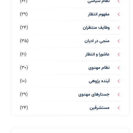
نظام سیاسی
(62)
مفهوم انتظار
(29)
وظایف منتظران
(24)
منجی در ادیان
(35)
عاشورا و انتظار
(61)
نظام مهدوی
(30)
آینده پژوهی
(10)
جستارهای مهدوی
(29)
مستشرقین
(24)
قرآن کریم
(77)