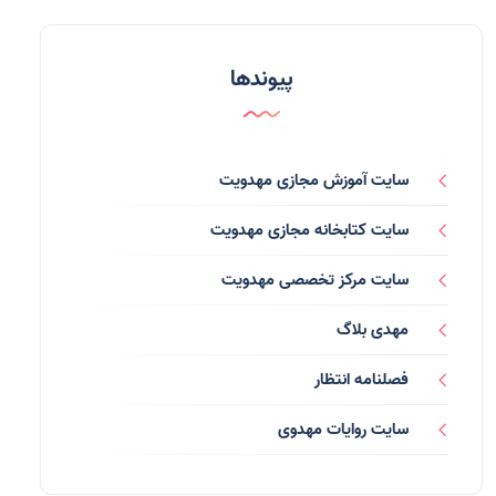
مدعیان دروغین
(36)
تایپوگرافی
(11)
پیوندها
پاورپوینت
(3)
فرق انحرافی
(34)
سایت آموزش مجازی مهدویت
رسانه ها
(27)
سایت کتابخانه مجازی مهدویت
بازی ها
(1)
سایت مرکز تخصصی مهدویت
بردگان ابلیس
(1)
مهدی بلاگ
صهیونیسم
(4)
فصلنامه انتظار
شعر
(144)
سایت روایات مهدوی
دلنوشته
(21)