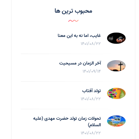
محبوب ترین ها
غایب، اما نه به اين معنا
1401/08/22
آخر الزمان در مسیحیت
1401/09/14
تولد آفتاب
1401/08/22
تحولات زمان تولد حضرت مهدی (علیه
السلام)
1401/08/22