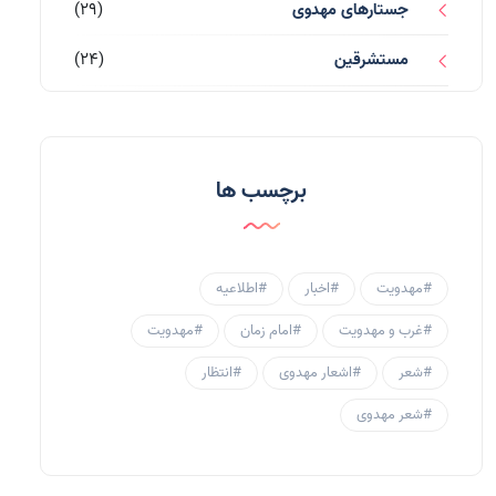
جستارهای مهدوی
(29)
مستشرقین
(24)
قرآن کریم
(77)
احادیث و روایات
(53)
برچسب ها
احادیث مهدوی
(3)
جامعه مهدوی
(58)
#مهدویت
#اخبار
#اطلاعیه
سبک زندگی مهدوی
(30)
#غرب و مهدویت
#امام زمان
#مهدویت
منتظران
(25)
#شعر
#اشعار مهدوی
#انتظار
زنان و مهدویت
(41)
#شعر مهدوی
مهدی یاوران
(20)