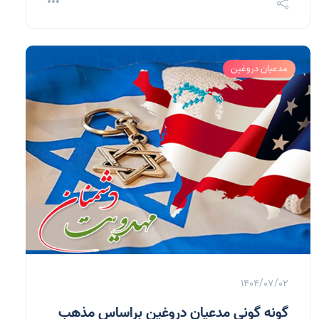
مدعیان دروغین
1404/07/02
گونه گونی مدعیان دروغین براساس مذهب