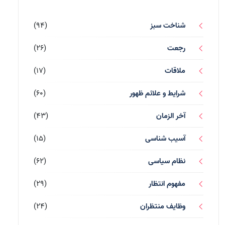
شناخت سبز
(94)
رجعت
(26)
ملاقات
(17)
شرایط و علائم ظهور
(60)
آخر الزمان
(43)
آسیب شناسی
(15)
نظام سیاسی
(62)
مفهوم انتظار
(29)
وظایف منتظران
(24)