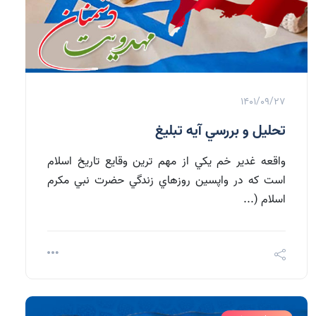
1401/09/27
تحليل و بررسي آيه تبليغ
واقعه غدير خم يكي از مهم ترين وقايع تاريخ اسلام
است كه در واپسين روزهاي زندگي حضرت نبي مكرم
اسلام (...