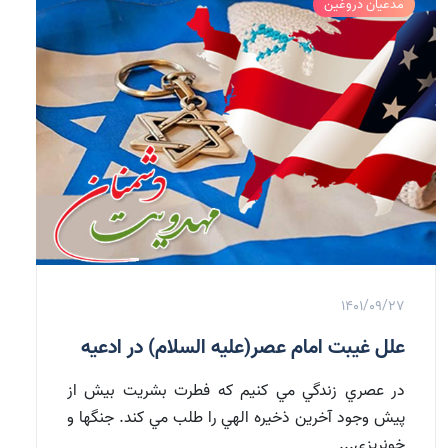
مدعیان دروغین
1401/09/27
علل غيبت امام عصر(علیه السلام) در ادعيه
در عصري زندگي مي كنيم كه فطرت بشريت بيش از
پيش وجود آخرين ذخيره الهي را طلب مي كند. جنگها و
خونريزي...