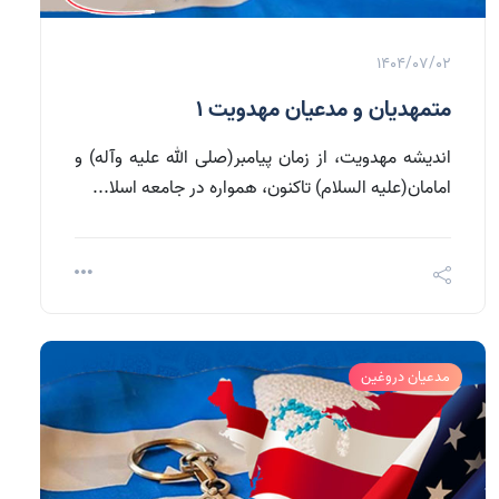
1404/07/02
متمهدیان و مدعیان مهدویت 1
اندیشه مهدویت، از زمان پیامبر(صلی الله علیه وآله) و
امامان(علیه السلام) تاکنون، همواره در جامعه اسلا...
مدعیان دروغین