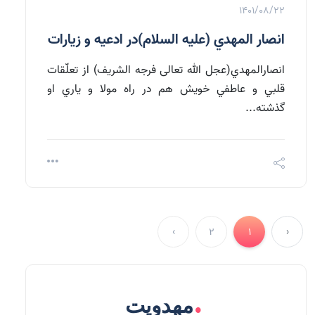
1401/08/22
انصار المهدي (علیه السلام)در ادعيه و زيارات
انصارالمهدي(عجل الله تعالی فرجه الشریف) از تعلّقات
قلبي و عاطفي خويش هم در راه مولا و ياري او
گذشته...
›
2
1
‹
.
مهدویت