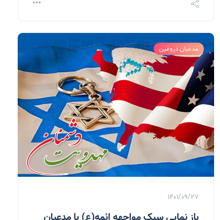
مدعیان دروغین
1401/09/27
باز نمایی سبک مواجهه ائمه(ع) با مدعیان