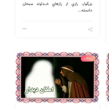
بزرگوار، رازي از رازهاي خــداوند سبحان
دانسته...
ملاقات