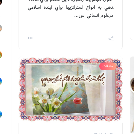
دهي به انواع استراتژي­ها براي آينده اسلامي
درعلوم انساني اس...
ملاقات