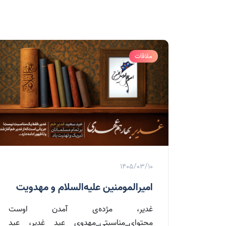
ملاقات
1405/03/10
امیرالمومنین علیه‌السلام و مهدویت
غدیر، مژده‌ی آمدن اوست
محتوای_مناسبتی_مهدوی عید غدیر، عیدِ