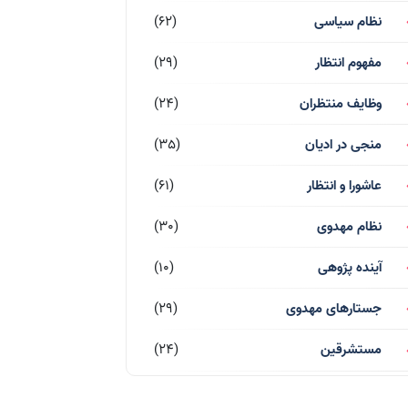
نظام سیاسی
(62)
مفهوم انتظار
(29)
وظایف منتظران
(24)
منجی در ادیان
(35)
عاشورا و انتظار
(61)
نظام مهدوی
(30)
آینده پژوهی
(10)
جستارهای مهدوی
(29)
مستشرقین
(24)
قرآن کریم
(77)