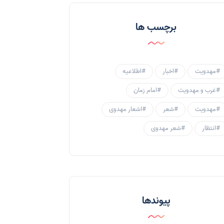
احادیث و روایات
(53)
برچسب ها
احادیث مهدوی
(3)
جامعه مهدوی
(58)
#مهدویت
#اخبار
#اطلاعیه
سبک زندگی مهدوی
(30)
#غرب و مهدویت
#امام زمان
منتظران
(25)
#مهدویت
#شعر
#اشعار مهدوی
زنان و مهدویت
(41)
#انتظار
#شعر مهدوی
مهدی یاوران
(20)
مدعیان دروغین
(36)
تایپوگرافی
(11)
پیوندها
پاورپوینت
(3)