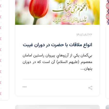
1401/08/22
انواع ملاقات با حضرت در دوران غیبت
بي‌گمان يکي از آرزوهاي پيروان راستين امامان
معصوم (علیهم السلام) آن است که در دوران
پنهان‌...