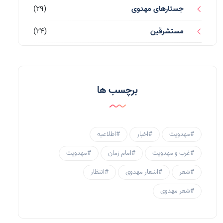
جستارهای مهدوی
(29)
مستشرقین
(24)
قرآن کریم
(77)
احادیث و روایات
(53)
برچسب ها
احادیث مهدوی
(3)
جامعه مهدوی
(58)
#مهدویت
#اخبار
#اطلاعیه
سبک زندگی مهدوی
(30)
#غرب و مهدویت
#امام زمان
#مهدویت
منتظران
(25)
#شعر
#اشعار مهدوی
#انتظار
زنان و مهدویت
(41)
#شعر مهدوی
مهدی یاوران
(20)