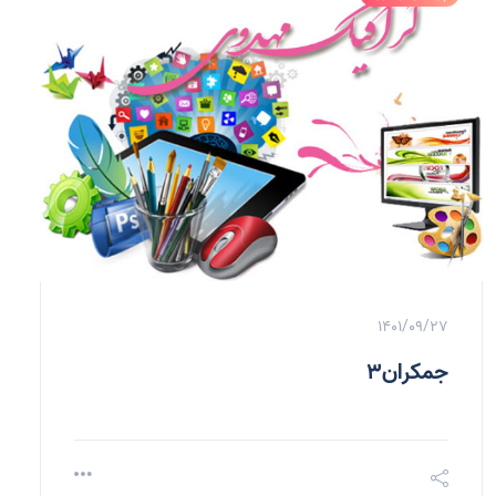
1401/09/27
جمکران3