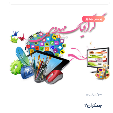
پوستر مهدوی
1401/09/27
جمکران2