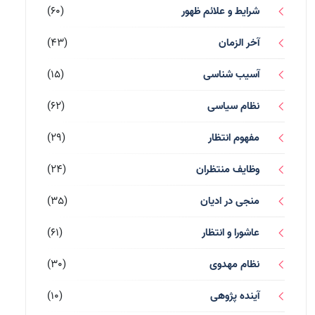
شرایط و علائم ظهور
(60)
آخر الزمان
(43)
آسیب شناسی
(15)
نظام سیاسی
(62)
مفهوم انتظار
(29)
وظایف منتظران
(24)
منجی در ادیان
(35)
عاشورا و انتظار
(61)
نظام مهدوی
(30)
آینده پژوهی
(10)