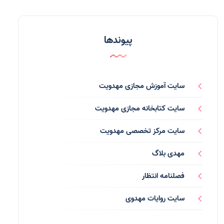
مدعیان دروغین
(36)
تایپوگرافی
(11)
پیوندها
پاورپوینت
(3)
فرق انحرافی
(34)
سایت آموزش مجازی مهدویت
رسانه ها
(27)
سایت کتابخانه مجازی مهدویت
بازی ها
(1)
سایت مرکز تخصصی مهدویت
بردگان ابلیس
(1)
مهدی بلاگ
صهیونیسم
(4)
فصلنامه انتظار
شعر
(144)
سایت روایات مهدوی
دلنوشته
(21)