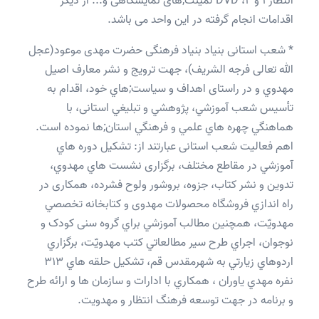
انتظار 1 و 2، DVD لمینت;های نمایشگاهی و... از دیگر
اقدامات انجام گرفته در این واحد می باشد.
* شعب استانی بنياد بنياد فرهنگی حضرت مهدی موعود(عجل
الله تعالی فرجه الشریف)، جهت ترویج و نشر معارف اصیل
مهدوي و در راستای اهداف و سياست;هاي خود، اقدام به
تأسيس شعب آموزشي، پژوهشي و تبليغي استانی، با
هماهنگي چهره هاي علمي و فرهنگي استان;ها نموده است.
اهم فعاليت شعب استانی عبارتند از: تشكيل دوره هاي
آموزشي در مقاطع مختلف، برگزاری نشست هاي مهدوي،
تدوين و نشر کتاب، جزوه، بروشور ولوح فشرده، همکاری در
راه اندازي فروشگاه محصولات مهدوی و كتابخانه تخصصي
مهدويّت، همچنین مطالب آموزشي براي گروه سنی کودک و
نوجوان، اجراي طرح سير مطالعاتي كتب مهدويّت، برگزاري
اردوهاي زيارتي به شهرمقدس قم، تشكيل حلقه هاي 313
نفره مهدي یاوران ، همكاري با ادارات و سازمان ها و ارائه طرح
و برنامه در جهت توسعه فرهنگ انتظار و مهدویت.