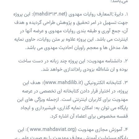
می;باشد:
1. دایرة ;المعارف روایات مهدوی (mahdi313.net): این پروژه
جهت تسهیل در امر تحقیق و پژوهش طراحی گردیده و هدف
آن، جمع آوری و طبقه بندی روایات مهدوی و عرضه آنها در
اینترنت می باشد. این پروژه علاوه بر متن روایات، حاوی نمایه
ها، مدخل ها و معجم راویان احادیث مهدوی می باشد.
2. دانشنامه مهدویت: این پروژه چند زبانه در دست ساخت
بوده و ان شاءالله بزودی راه;اندازی خواهد شد.
3. کتابخانه الکترونیکی (www.mahdilib.ir): هدف این
پروژه، در اختیار قرار دادن کتابخانه ای تخصصی در عرصه
مهدویت برای کاربران اینترنتی است. ازجمله ویژگی های این
پایگاه می توان به: امکان نمایه گذاری، فیشبرداری و ایجاد
قفسه مخصوص برای اعضاء آن اشاره کرد.
4. آموزش مجازی مهدویت (www.mahdaviat.org ): این
پایگاه مسئولیت آموزش معارف مهدویت را به صورت علمی بر