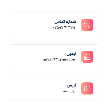
شماره تماس
025-234234-3
ایمیل
mahdi313.gmail.com
آدرس
ایران - قم