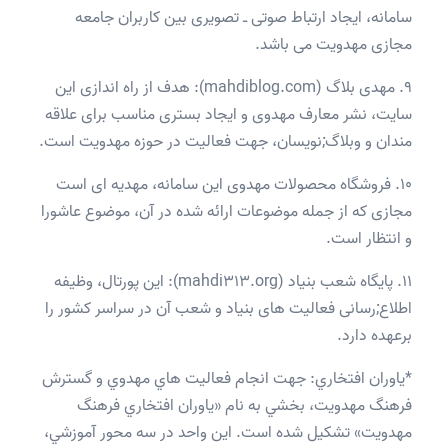
سامانه، ایجاد ارتباط صوتی ـ تصویری بین کاربران جامعه
مجازی مهدویت می باشد.
9. مهدی بلاگ (mahdiblog.com): هدف از راه اندازی این
سایت، نشر معارف مهدوی و ایجاد بستری مناسب برای علاقه
مندان و وبلاگ;نویسان، جهت فعالیت در حوزه مهدویت است.
10. فروشگاه محصولات مهدوی این سامانه، مهدیه ای است
مجازی که از جمله موضوعات ارائه شده در آن، موضوع عاشورا
و انتظار است.
11. پایگاه شعب بنیاد (mahdi313.org): این پورتال، وظیفه
اطلاع;رسانی فعالیت های بنیاد و شعب آن در سراسر کشور را
برعهده دارد.
*ياوران افتخاري: جهت انجام فعاليت هاي مهدوي و گسترش
فرهنگ مهدويت، بخشي به نام «ياوران افتخاري فرهنگ
مهدويت» تشكيل شده است. اين واحد در سه محور آموزشي،