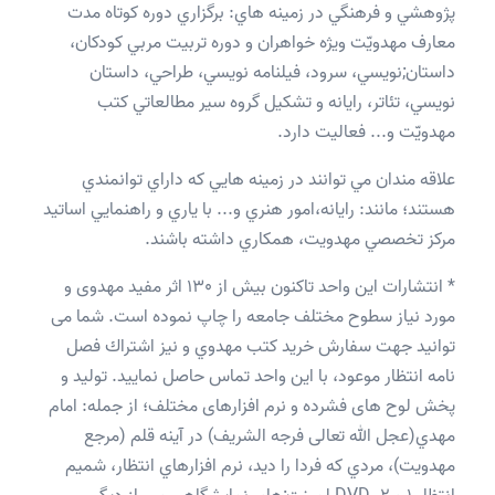
پژوهشي و فرهنگي در زمينه هاي: برگزاري دوره كوتاه مدت
معارف مهدويّت ويژه خواهران و دوره تربيت مربي كودكان،
داستان;نويسي، سرود، فيلنامه نويسي، طراحي، داستان
نويسي، تئاتر، رايانه و تشكيل گروه سير مطالعاتي كتب
مهدويّت و... فعاليت دارد.
علاقه مندان مي توانند در زمينه هايي كه داراي توانمندي
هستند؛ مانند: رايانه،امور هنري و... با ياري و راهنمايي اساتيد
مركز تخصصي مهدويت، همكاري داشته باشند.
* انتشارات این واحد تاکنون بیش از 130 اثر مفید مهدوی و
مورد نیاز سطوح مختلف جامعه را چاپ نموده است. شما می
توانید جهت سفارش خريد كتب مهدوي و نیز اشتراك فصل
نامه انتظار موعود، با این واحد تماس حاصل نماييد. توليد و
پخش لوح های فشرده و نرم افزارهای مختلف؛ از جمله: امام
مهدي(عجل الله تعالی فرجه الشریف) در آينه قلم (مرجع
مهدويت)، مردي كه فردا را ديد، نرم افزارهاي انتظار، شميم