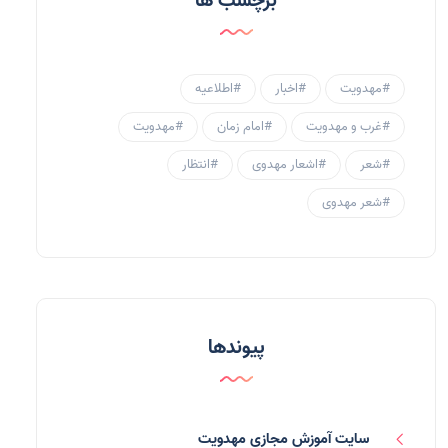
برچسب ها
احادیث مهدوی
(3)
جامعه مهدوی
(58)
#مهدویت
#اخبار
#اطلاعیه
سبک زندگی مهدوی
(30)
#غرب و مهدویت
#امام زمان
#مهدویت
منتظران
(25)
#شعر
#اشعار مهدوی
#انتظار
زنان و مهدویت
(41)
#شعر مهدوی
مهدی یاوران
(20)
مدعیان دروغین
(36)
تایپوگرافی
(11)
پیوندها
پاورپوینت
(3)
فرق انحرافی
(34)
سایت آموزش مجازی مهدویت