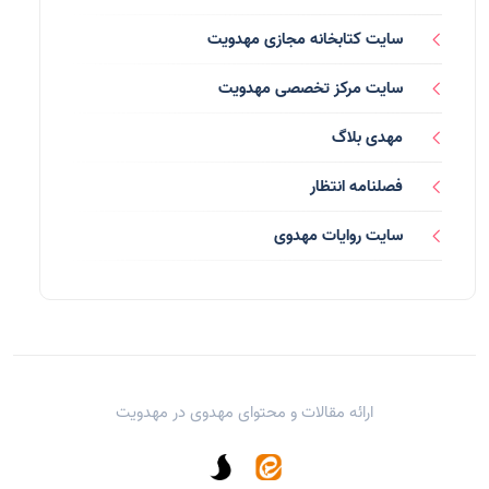
رسانه ها
(27)
سایت کتابخانه مجازی مهدویت
بازی ها
(1)
سایت مرکز تخصصی مهدویت
بردگان ابلیس
(1)
مهدی بلاگ
صهیونیسم
(4)
فصلنامه انتظار
شعر
(144)
سایت روایات مهدوی
دلنوشته
(21)
داستان
(16)
مناسبت ها
(44)
ارائه مقالات و محتوای مهدوی در
مهدویت
اماکن
(10)
یاران شهید
(13)