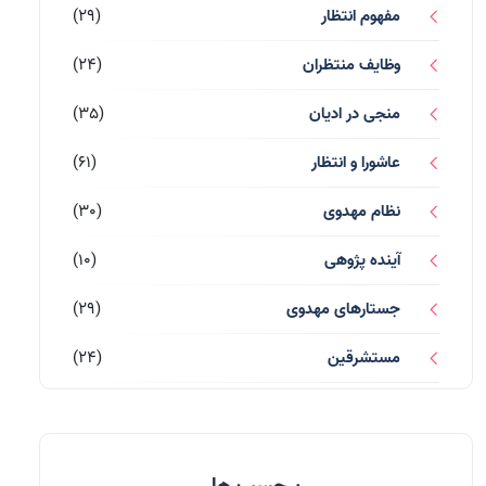
مفهوم انتظار
(29)
وظایف منتظران
(24)
منجی در ادیان
(35)
عاشورا و انتظار
(61)
نظام مهدوی
(30)
آینده پژوهی
(10)
جستارهای مهدوی
(29)
مستشرقین
(24)
قرآن کریم
(77)
احادیث و روایات
(53)