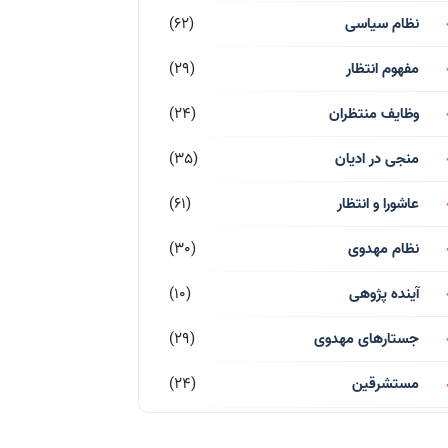
نظام سیاسی
(62)
مفهوم انتظار
(29)
وظایف منتظران
(24)
منجی در ادیان
(35)
عاشورا و انتظار
(61)
نظام مهدوی
(30)
آینده پژوهی
(10)
جستارهای مهدوی
(29)
مستشرقین
(24)
قرآن کریم
(77)