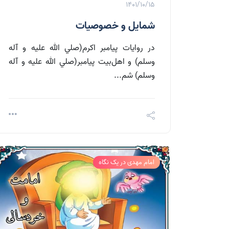
1401/10/15
شمايل و خصوصيات
در روايات پيامبر اكرم(صلي الله عليه و آله
وسلم) و اهل‌بيت پيامبر(صلي الله عليه و آله
وسلم) شم...
امام مهدی در یک نگاه