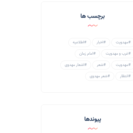
احادیث و روایات
(53)
برچسب ها
احادیث مهدوی
(3)
جامعه مهدوی
(58)
#مهدویت
#اخبار
#اطلاعیه
سبک زندگی مهدوی
(30)
#غرب و مهدویت
#امام زمان
منتظران
(25)
#مهدویت
#شعر
#اشعار مهدوی
زنان و مهدویت
(41)
#انتظار
#شعر مهدوی
مهدی یاوران
(20)
مدعیان دروغین
(36)
تایپوگرافی
(11)
پیوندها
پاورپوینت
(3)