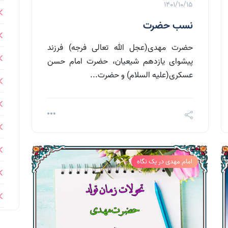
1401/10/15
نسب حضرت
حضرت مهدی(عجل الله تعالی فرجه) فرزند
پیشوای یازدهم شیعیان، حضرت امام حسن
عسکری(علیه السلام) و حضرت...
امام مهدی در یک نگاه