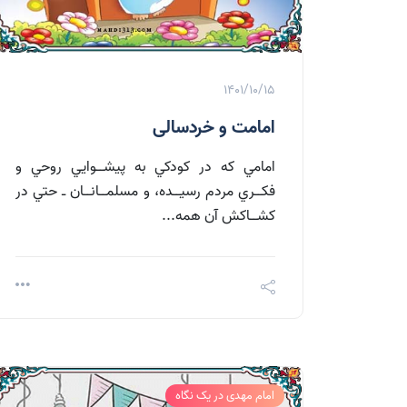
1401/10/15
امامت و خردسالی
امامي که در کودکي به پيشــوايي روحي و
فکــري مردم رسيــده، و مسلمــانــان ـ حتي در
کشــاکش آن همه...
امام مهدی در یک نگاه