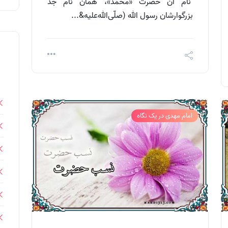
نام آن حضرت «محمّد»، همان نام جدّ
بزرگوارشان رسول الله (صلّی‌الله‌علیه&...
امام مهدی در یک نگاه