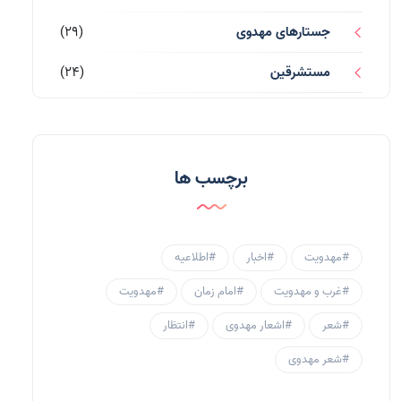
جستارهای مهدوی
(29)
مستشرقین
(24)
قرآن کریم
(77)
احادیث و روایات
(53)
برچسب ها
احادیث مهدوی
(3)
جامعه مهدوی
(58)
#مهدویت
#اخبار
#اطلاعیه
سبک زندگی مهدوی
(30)
#غرب و مهدویت
#امام زمان
#مهدویت
منتظران
(25)
#شعر
#اشعار مهدوی
#انتظار
زنان و مهدویت
(41)
#شعر مهدوی
مهدی یاوران
(20)