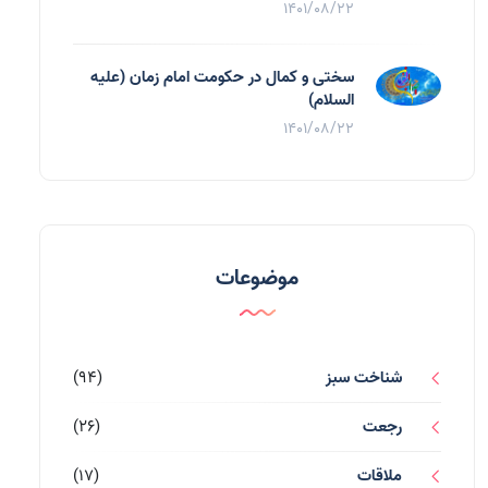
1401/08/22
سختی و کمال در حکومت امام زمان (علیه
السلام)
1401/08/22
موضوعات
شناخت سبز
(94)
رجعت
(26)
ملاقات
(17)