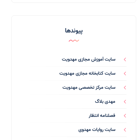
مدعیان دروغین
(36)
تایپوگرافی
(11)
پیوندها
پاورپوینت
(3)
فرق انحرافی
(34)
سایت آموزش مجازی مهدویت
رسانه ها
(27)
سایت کتابخانه مجازی مهدویت
بازی ها
(1)
سایت مرکز تخصصی مهدویت
بردگان ابلیس
(1)
مهدی بلاگ
صهیونیسم
(4)
فصلنامه انتظار
شعر
(144)
سایت روایات مهدوی
دلنوشته
(21)