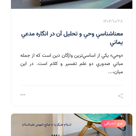
1404/10/28
معناشناسي وحي و تحليل آن در انگاره مدعي
يماني
«وحي» يكي از اساسي‌ترين واژگان دين است كه از جمله
مباني صدوري دو علم تفسير و كلام است. در اين
ميان،...
فرق انحرافی