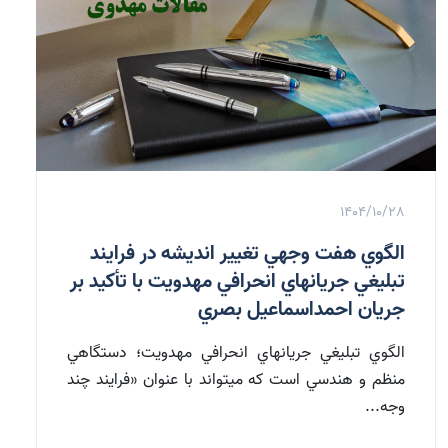
1404/10/28
الگوي هفت وجهي تغيير انديشه در فرايند
تبليغي جريان‏هاي انحرافي مهدويت با تأكيد بر
جريان احمداسماعيل بصري
الگوي تبليغي جريان‏هاي انحرافي مهدويت؛ دستگاهي
منظم و هندسي است كه مي‏تواند با عنوان «فرايند چند
وجه...