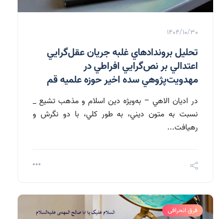
1404/10/30
تحليل بروندادهاي غلبه جريان عقل‌‌گرايي
اعتدالي بر نص‌‌گرايي افراطي در
مهدويت‌‌پژوهي سده اخير حوزه علميه قم
در اديان الاهي – به‌ويژه دين اسلام و مذهب تشيع _
نسبت به متون ديني، به طور كلي، با دو نگرش و
رهيافت...
فرق انحرافی