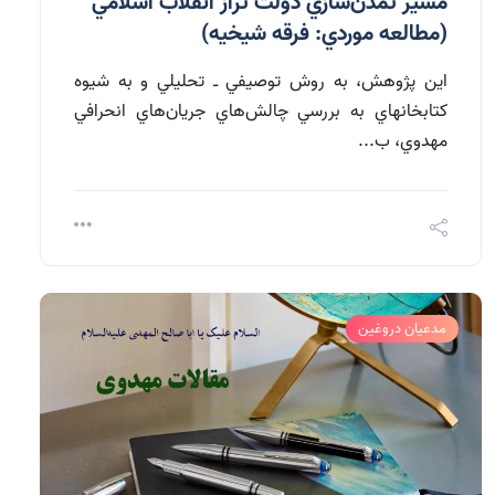
مسير تمدن‌سازي دولت تراز انقلاب اسلامي
(مطالعه موردي: فرقه شيخيه)
اين پژوهش، به روش توصيفي ـ تحليلي و به شيوه
كتابخانه­اي به بررسي چالش‌هاي جريان‌هاي انحرافي
مهدوي، ب...
مدعیان دروغین