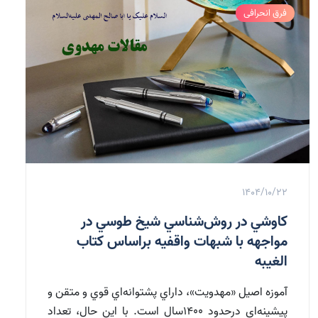
فرق انحرافی
1404/10/22
كاوشي در روش‌شناسي شيخ طوسي در
مواجهه با شبهات واقفيه براساس كتاب
الغيبه
آموزه اصيل «مهدويت»، داراي پشتوانه‌اي قوي و متقن و
پيشينه‌اي درحدود 1400سال است. با اين حال، تعداد