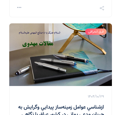
فرق انحرافی
1404/10/29
ازشناسي عوامل زمينه‌ساز پيدايي وگرايش به
جريان مدعي يماني در كشور عراق با نگاهي