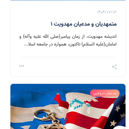
1404/07/02
متمهدیان و مدعیان مهدویت 1
اندیشه مهدویت، از زمان پیامبر(صلی الله علیه وآله) و
امامان(علیه السلام) تاکنون، همواره در جامعه اسلا...
مدعیان دروغین