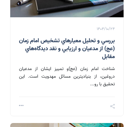
1404/10/24
بررسي و تحليل معيارهاي تشخيص امام زمان
(عج) از مدعيان و ارزيابي و نقد ديدگاه‌هاي
مقابل
شناخت امام زمان (عج)و تمييز ايشان از مدعيان
دروغين، از بنيادي­ترين مسائل مهدويت است. اين
تحقيق با رو...