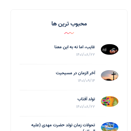
محبوب ترین ها
غایب، اما نه به اين معنا
1401/08/22
آخر الزمان در مسیحیت
1401/09/14
تولد آفتاب
1401/08/22
تحولات زمان تولد حضرت مهدی (علیه