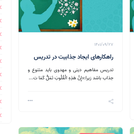
1401/09/27
راهکارهای ایجاد جذابیت در تدریس
تدریس مفاهیم دینی و مهدوی باید متنوع و
جذاب باشد زیرا:«إِنَّ هَذِهِ الْقُلُوبَ تَمَلُّ کَمَا ت...