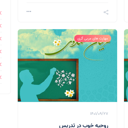
مهارت های مربی گری
1401/09/27
روحیه خوب در تدریس