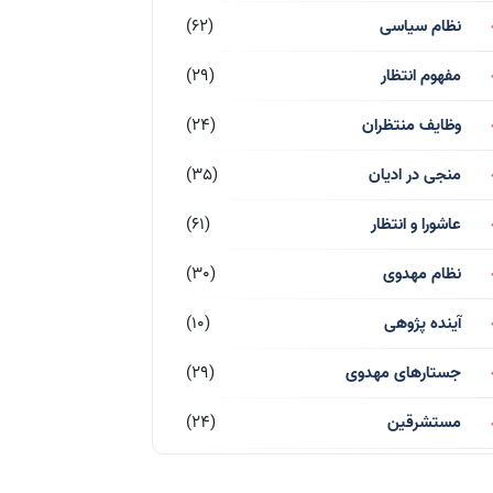
نظام سیاسی
(62)
مفهوم انتظار
(29)
وظایف منتظران
(24)
منجی در ادیان
(35)
عاشورا و انتظار
(61)
نظام مهدوی
(30)
آینده پژوهی
(10)
جستارهای مهدوی
(29)
مستشرقین
(24)
قرآن کریم
(77)