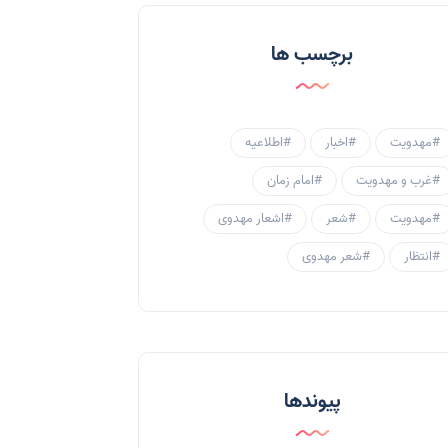
احادیث و روایات
(53)
برچسب ها
احادیث مهدوی
(3)
جامعه مهدوی
(58)
#مهدویت
#اخبار
#اطلاعیه
سبک زندگی مهدوی
(30)
#غرب و مهدویت
#امام زمان
منتظران
(25)
#مهدویت
#شعر
#اشعار مهدوی
زنان و مهدویت
(41)
#انتظار
#شعر مهدوی
مهدی یاوران
(20)
مدعیان دروغین
(36)
تایپوگرافی
(11)
پیوندها
پاورپوینت
(3)