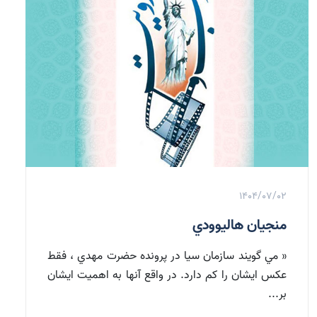
1404/07/02
منجيان هاليوودي
« مي گويند سازمان سيا در پرونده حضرت مهدي ، فقط
عکس ايشان را کم دارد. در واقع آنها به اهميت ايشان
بر...