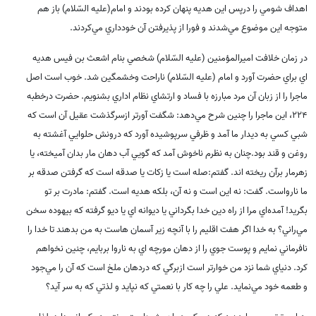
اهداف شومي را درپس اين هديه پنهان کرده بودند و امام(علیه السّلام) باز هم
متوجه اين موضوع مي‌شدند و فورا از پذيرفتن آن خودداري مي‌کردند
.
در زمان خلافت اميرالمؤمنين (علیه السّلام) شخصي بنام اشعث بن فيس هديه
اي براي حضرت آورد و امام (علیه السّلام) ناراحت وخشمگين شد. خوب است اصل
ماجرا را از زبان آن مرد مبارزه با فساد و ارتشاي نظام اداري بشنويم. حضرت درخطبه
224، اين ماجرا را چنين شرح مي‌دهد: شگفت آورتر ازسرگذشت عقيل آن است که
شبي کسي به ديدار ما آمد و ظرفي سرپوشيده آورد که درونش حلوايي آغشته به
روغن و قند بود.چنان به نظرم ناخوش آمد که گويي آب دهان مار بدان آميخته، يا
زهرمار برآن ريخته اند. گفتم:صله است يا زکات يا صدقه است که گرفتن صدقه بر
ما نارواست. گفت: نه اين است و نه آن، بلکه هديه است. گفتم: مادرت بر تو
بگريد! آمده‌اي مرا از راه دين خدا بگرداني يا ديوانه اي يا ديو گرفته که بيهوده سخن
مي‌راني؟ به خدا اگر هفت اقليم را با آنچه زير آسمان هاست به من بدهند تا خدا را
نافرماني نمايم و پوست جوي را از دهان مورچه اي به ناروا بربايم، چنين نخواهم
کرد. دنياي شما نزد من خوارتر است ازبرگي که دردهان ملخ است که آن را مي‌جود
و طعمه خود مي‌نمايد. علي را چه کار با نعمتي که نپايد و لذتي که به سر آيد؟