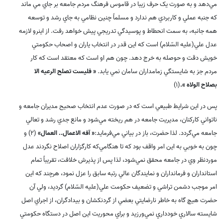
مي‌دهد و به صورت يک حرف زيبا در قاموس فرهنگ مردم جامعه بر جاي مي ماند
که جنبه عملي و کاربردي هم ندارد و مسلماً چنين نظامي به جاي رشد و توسعه
همه جانبه، به سمت انحطاط و پوسيدگي تدريجي پيش خواهد رفت. از اينرو لازمه
عدل علي(علیه السّلام) است که اين قدر در انتخاب ياران و اصحاب حکومتي
خويش دقت و حوصله به خرج دهد. چون هم او است که معتقد است که کار
مردم جز به شايستگي زمامداران سامان نمي يابد.
« فليست تصلح الرعيه الا
بصلاح الولاه ».
(1)
پس در اين شرايط طبيعي است که در صورت عدم انتخاب صحيح مديران جامعه و
ناتواني کارکنان، مديريت جامعه در هم ريخته مي‌شود و مانع جدي رشد و تعالي
جامعه مي‌گردد. لذا حضرت، باز در بياني مي‌فرمايد:
« آفه الاعمال.. العمال»
(2) و
چون به خوبي به اين امر واقف بود که تا هنگامي‌که کارگزاران اصلاح نگردند عدل
موردنظر وي در جامعه محقق نمي‌شود، لذا پس از پذيرش خلافت، تقريباً تمام
استانداران و فرمانداران و نمايندگان عالي رتبه سابق را عزل نمود، هرچند که اين
امر موجب دشمن تراشي و تضعيف حکومت علي(علیه السّلام) گرديد، ولي آن
حضرت هيچ گاه به خاطر نارضايتي بعضي از گردنکشان و بيدادگران، از اجراي اصل
شايسته سالاري خودداري نمي‌ورزيد و براي محوريت اين اصل در دستگاه حکومتي