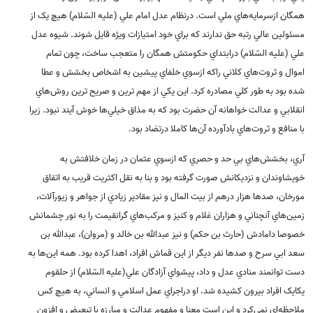
همگان ازسرمايه‌هاي ملي است. درنظام عدل امام علي (علیه السّلام) هيچ يک از
مسئولين عالي رتبه حق ندارند که براي خود امتيازات ويژه قايل شوند. شيوه عدل
علي (علیه السّلام) درابتداي حکومتش همگان را متعجب ساخت، چون تمام
اموال و ثروت‌هاي کلاني راکه ازسوي خلفاي پيشين به اشخاص بخشش و عطا
شده بود به طور کلي مصادره کرد. اين يکي از مهم ترين و صريح ترين روش‌هاي
انقلابي و عدالت خواهانه آن حضرت بود که به مذاق خيلي‌ها خوش آيند نبود. زيرا
با منافع و ثروت‌هاي بادآورده آن‌ها کاملا درتضاد بود
.
آري، بخشش‌هاي بي حد و حصري که ازسوي عثمان در زمان خلافتش به
خويشاوندان و نزديکانش صورت گرفته بود و بنا به نقل اکثريت قريب به اتفاق
مورخان، صدها هزار درهم از بيت المال و نيز مقادير زيادي از جواهر و زيورآلات،
زمين‌هاي آنچناني و هزاران غلام و کنيز و مرکب‌هاي گرانقيمت را به نور چشمانش
خصوصا دامادش (حارث بن حکم) و نيز عبدالله بن خالد و (مروان)، عبدالله بن
سعد ابي سرح و صدها نفر ديگر از اين قماش افراد، اهدا کرده بود. همه اين‌ها به
دست توانمند منادي عدل و داد، پيشواي آزادگان علي(علیه السّلام) از حلقوم
يکايک افراد بيرون کشيده شد. او دراجراي عمل اسلامي و انساني، به هيچ کس
ملاحظه‌اي نمي‌کرد و اين است معنا و مفهوم عدالت و مبارزه با تبعيض و افزون