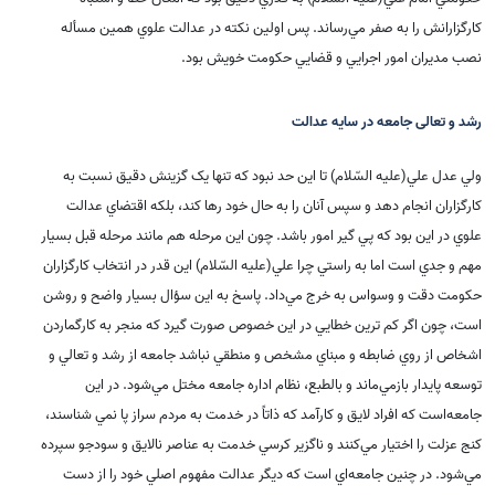
کارگزارانش را به صفر مي‌رساند. پس اولين نکته در عدالت علوي همين مسأله
نصب مديران امور اجرايي و قضايي حکومت خويش بود.
رشد و تعالی جامعه در سایه عدالت
ولي عدل علي(علیه السّلام) تا اين حد نبود که تنها يک گزينش دقيق نسبت به
کارگزاران انجام دهد و سپس آنان را به حال خود رها کند، بلکه اقتضاي عدالت
علوي در اين بود که پي گير امور باشد. چون اين مرحله هم مانند مرحله قبل بسيار
مهم و جدي است اما به راستي چرا علي(علیه السّلام) اين قدر در انتخاب کارگزاران
حکومت دقت و وسواس به خرج مي‌داد. پاسخ به اين سؤال بسيار واضح و روشن
است، چون اگر کم ترين خطايي در اين خصوص صورت گيرد که منجر به کارگماردن
اشخاص از روي ضابطه و مبناي مشخص و منطقي نباشد جامعه از رشد و تعالي و
توسعه پايدار بازمي‌ماند و بالطبع، نظام اداره جامعه مختل مي‌شود. در اين
جامعه‌است که افراد لايق و کارآمد که ذاتاً در خدمت به مردم سراز پا نمي شناسند،
کنج عزلت را اختيار مي‌کنند و ناگزير کرسي خدمت به عناصر نالايق و سودجو سپرده
مي‌شود. در چنين جامعه‌اي است که ديگر عدالت مفهوم اصلي خود را از دست