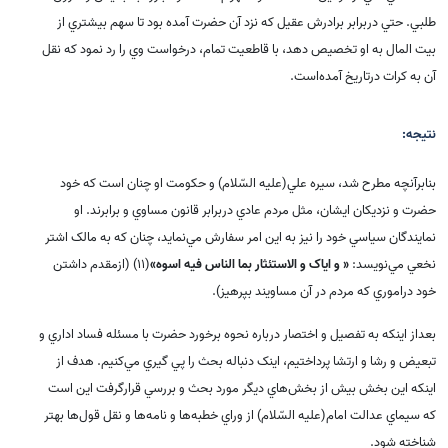
طلبي. حتي دربرابر برادرش عقيل که نزد آن حضرت آمده بود تا سهم بيشتري از
بيت المال به او تخصيص دهد، با قاطعيت تمام، درخواست وي را رد نمود که نقل
آن به کرات درتاريخ آمده‌است.
نتیجه:
بنابرآنچه مطرح شد، سيره علي(علیه السّلام) و حکومت او چنان است که خود
حضرت و نزديکان ايشان، مثل مردم عادي دربرابر قانون مساوي و برابرند
.
او
نمايندگان سياسي خود را نيز به اين امر سفارش مي‌نمايد، چنان که به مالک اشتر
نخعي مي‌نويسد:
« و اياک و الاستئثار بما الناس فيه اسوه»
(11) (ازمقدم داشتن
خود دراموري که مردم در آن مساويند بپرهيز).
بعداز اينکه به تفصيل و اختصار درباره نحوه برخورد حضرت با مسئله فساد اداري و
تبعيض و رشا و ارتشا پرداختيم، اينک دنباله بحث را پي گيري مي‌کنيم. هدف از
اينکه اين بخش بيش از بخش‌هاي ديگر مورد بحث و بررسي قرارگرفت اين است
که سيماي عدالت امام(علیه السّلام) از وراي خطبه‌ها و نامه‌ها و نقل قول‌ها بهتر
شناخته شود
.