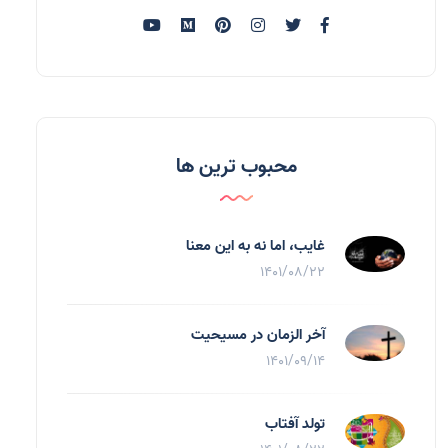
محبوب ترین ها
غایب، اما نه به اين معنا
1401/08/22
آخر الزمان در مسیحیت
1401/09/14
تولد آفتاب