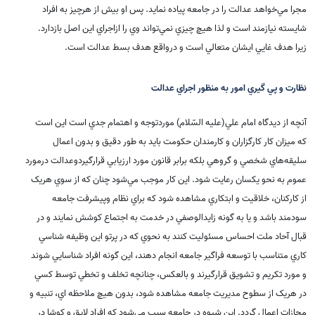
مجرا مي‌خواهد عدالت را در جامعه پياده نمايد. پس او بيش از هرچيز به افراد
شايسته نيازمند است و لذا هيچ چيزي نمي‌تواند وي را ازاجراي اين اصل بازدارد.
زيرا هدف غايي ايشان متعالي است و درواقع هدف بسط عدالت است
.
نظارت و پي گيري امور به منظور اجراي عدالت
آنچه از ديدگاه امام علي(علیه السّلام) موردتوجه و اهتمام جدي است اين است
که ميزان کار کارگزاران و کارمندان حکومت بايد به طور دقيق و بدون اعمال
سليقه‌هاي شخصي و گروهي بلکه برابر قانون مورد ارزيابي قرارگيردوعدالت درمورد
عموم به نحو يکسان رعايت شود. اين کار موجب مي‌شود چنان که از سوي هريک
از کارکنان، خلاقيت و ابتکاري مشاهده شود که براي نظام وپيشرفت جامعه
سودمند باشد و يا به گونه زايدالوصفي در خدمت به اجتماع کوشش نمايند و در
قبال آحاد ملت احساس مسئوليت کنند به نحوي که در پرتو اين وظيفه شناسي
کاري متناسب با توسعه فراگير جامعه انجام دهند، اين گونه افراد شناسايي شوند
و مورد تکريم و تشويق قرارگيرند و بالعکس، چنانچه تخلف و تخطي توسط کسي
در هريک از سطوح مديريت جامعه مشاهده شود، بدون هيچ ملاحظه اي، تنبيه و
مجازات اعمال گردد. اين شيوه در جامعه سبب مي‌شود که افراد لايق و کوشا در