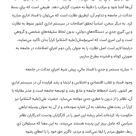
آن‌ها آشنا شود و مراتب را دقيقاً به حضرت گزارش دهد. طبيعي است که براي بسط
عدالت در جامعه و تداوم آن، ازطريق نظارت است که مي‌توان با فساد اداري مبارزه
کرد. به ديگر سخن، اساساً تحقق اصلاحات در سيستم اداري کشور منوط به نظارت
و پي گيري جدي بر دستگاه‌هاي دولتي، بدون لحاظ سليقه‌هاي شخصي و گروهي
است و اين امري است که اميرمؤمنان(علیه السّلام) کراراً بدان تأکيد مي‌نمايند.
دراينجا لازم است اصل نظارت را به عنوان رکن دوم اجراي اصلاحات در جامعه به
صورتي کوتاه و فشرده مطرح سازيم
.
1-
مبارزه مستمر و جدي با فساد مالي، پيش شرط اجراي عدالت در جامعه
وجود فساد و تقلب اقتصادي و اختلاس و ارتشا و رشد فزاينده آن در سيستم اداري
هر کشور، باعث انحطاط جامعه و مانع رشد و توسعه جامعه است و عدم مقابله با
آن، نظام را از درون با خطري جدي مواجه مي‌سازد. حضرت علي(علیه السّلام) نيز
کراراً در بحث‌هاي مختلف به آن اشاره نموده‌اند و از آن به عنوان وسيله تباهي
حکومت ياد کرده‌اند.امام ريشه اين امور را در کارگزاران ودست اندرکاران نظام
سياسي که عامل بروز اين پديده هستند مي‌بينند. به اين معنا که مسئولان ذي
ربط، حقوق مردم را ايفا نمي‌کنند و مردم، ناگزير حق خود را با اعطاي رشوه