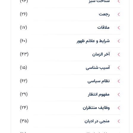
شناخت سبز
(94)
رجعت
(26)
ملاقات
(17)
شرایط و علائم ظهور
(60)
آخر الزمان
(43)
آسیب شناسی
(15)
نظام سیاسی
(62)
مفهوم انتظار
(29)
وظایف منتظران
(24)
منجی در ادیان
(35)