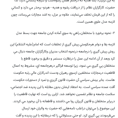
به اين ترتيب، بسا هديه که درحکم همان رشوه‌است و نتيجه يکساني دارد، لذا
حضرت، کارگزاران نظام را از دريافت رشوه و هديه - هردو- برحذر مي دارد و کساني
را که از اين فرمان تخلف مي‌نمايند، علاوه بر عزل، به اشد مجازات مي‌رساند، چون
لازمه عدل علوي همين است
.
2-
نحوه برخورد با متخلفان،راهي به سوي آماده کردن جامعه جهت بسط عدل
لازمه بقا و دوام هرحکومتي پيش گيري از تخلفات است که امام(علیه السّلام) اين
روش پيش گيري را درجامعه درنحوه انتخاب مديران وکارگزاران جامعه دنبال مي
کرد وبعد از آن ادامه اين عمل را درنظارت مستمر و دقيق و برخورد قاطع با
متخلفان پي گيري مي نمود، زيرا توسعه فراگير درهرجامعه اي، مشروط به اعمال
قاطعيت درمجازات متخلفين ازسوي رهبران ودست اندرکاران عالي رتبه حکومت
هاست. بنابر بينش سياسي آن حضرت قانون گريزي و تمرد از دستورات حکومت،
آفت عمده سياسي است. به اعتقاد ايشان بدون مقابله با اين پديده ضد اجتماعي،
سلامت جامعه و نظام تضمين نخواهد شد. ازاين رو است که نهايت قاطعيت را
دربرابر متخلفان و قانون گريزان روا مي داشتند و قاطعانه با آن برخورد مي کردند.
اين موضوع را مي‌توان دراغلب نامه‌هايي که حضرت به واليان خود ارسال
مي‌فرمودند پي گيري کرد. او حتي مسئولاني را که درمقابله با اين پديده و آفت