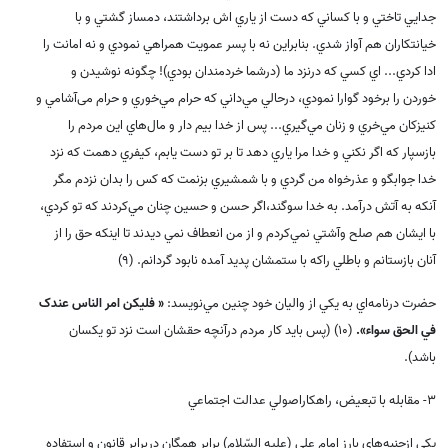
جدايي تاختي و با کساني که دست از ياري اش برداشتند، دمساز گشتي و با
خيانتکاران هم آواز شدي. بنابراين نه با پسر عمويت همراهي نمودي و نه امانت را
ادا کردي... اي کسي که درنزد ما (درشما خردمندان بودي)! چگونه نوشيدن و
خوردن را برخود گوارا نمودي، درحالي مي‌داني که حرام مي‌خوري و حرام می‌آشامي و
کنيزکان مي‌خري و زنان مي‌گيري... پس از خدا بيم دار و مال‌هاي اين مردم را
بازسپار که اگر نکني و خدا مرا ياري دهد تا بر تو دست يابم، کيفري دهمت که نزد
خدا جوابگو و عذرخواه من گردي و با شمشيري بزنمت که کس را بدان نزدم مگر
آنکه به آتش درآمد. به خدا سوگند،اگر حسن و حسين چنان مي‌کردند که تو کردي،
با ايشان هم صلح وآشتي نمي‌کردم و از من انعطاف نمي ديدند تا اينکه حق را از
آنان بازستانم و باطلي راکه با ستمشان پديد آمده نابود گردانم. (9)
حضرت درنامه‌اي به يکي از واليان خود چنين مي‌نويسد:
« فليکن امر الناس عندک
في الحق سواء».
(10) (پس بايد کار مردم درآنچه حقشان است نزد تو يکسان
باشد).
3- مقابله با تبعيض، راهکاراصولي عدالت اجتماعي
يکي ازجنبه‌هاي بارز امام علي (علیه السّلام) برابر همگان دربرابر قانون و استفاده