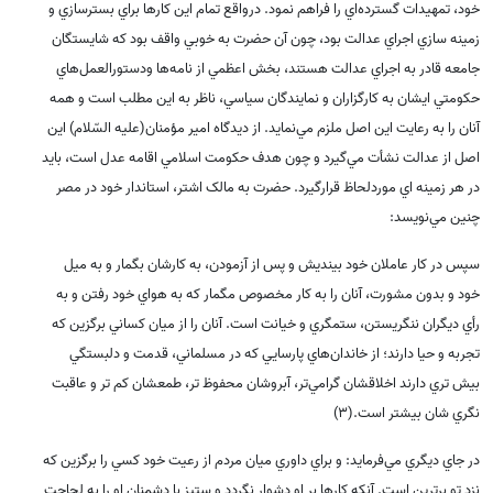
خود، تمهيدات گسترده‌اي را فراهم نمود. درواقع تمام اين کارها براي بسترسازي و
زمينه سازي اجراي عدالت بود، چون آن حضرت به خوبي واقف بود که شايستگان
جامعه قادر به اجراي عدالت هستند، بخش اعظمي از نامه‌ها ودستورالعمل‌هاي
حکومتي ايشان به کارگزاران و نمايندگان سياسي، ناظر به اين مطلب است و همه
آنان را به رعايت اين اصل ملزم مي‌نمايد. از ديدگاه امير مؤمنان(علیه السّلام) اين
اصل از عدالت نشأت مي‌گيرد و چون هدف حکومت اسلامي اقامه عدل است، بايد
در هر زمينه اي موردلحاظ قرارگيرد. حضرت به مالک اشتر، استاندار خود در مصر
چنين مي‌نويسد
:
سپس در کار عاملان خود بينديش و پس از آزمودن، به کارشان بگمار و به ميل
خود و بدون مشورت، آنان را به کار مخصوص مگمار که به هواي خود رفتن و به
رأي ديگران ننگريستن، ستمگري و خيانت است. آنان را از ميان کساني برگزين که
تجربه و حيا دارند؛ از خاندان‌هاي پارسايي که در مسلماني، قدمت و دلبستگي
بيش تري دارند اخلاقشان گرامي‌تر، آبروشان محفوظ تر، طمعشان کم تر و عاقبت
نگري شان بيشتر است.(3)
در جاي ديگري مي‌فرمايد: و براي داوري ميان مردم از رعيت خود کسي را برگزين که
نزد تو برترين است. آنکه کارها بر او دشوار نگردد و ستيز با دشمنان او را به لجاجت