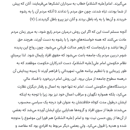
مي‌گيرند. امام(علیه السّلام) خطاب به سرداران لشکرها مي‌فرمايند: آنان که پيش
از شما بودند، تباه شدند، چون حق مردم را ندادند تا آنکه مردم آن را به رشوه
خريدند و آن‌ها را به راه باطل بردند و آنان نيز پيرو باطل گرديدند.) (7)
آنچه مسلم است اين که اگر اين روش درميان مردم رايج شود، به مرور زمان مردم
عادت مي‌کنند که همه خواسته‌هاي خود را با رشوه به دست آورند، هرچند حق
آن‌ها نباشد و دراينجاست که بازهم عدالت قرباني مي‌شود. چون رواج اين پديده
شوم دربين مردم يک جامعه باعث مي‌شود که حقوق افراد پايمال شود. لذا برمبناي
نظام حکومتي امام علي(علیه السّلام)، دست اندرکاران حکومت موظفند که به
طور زيربنايي و با تنظيم برنامه هايي، تمهيداتي را فراهم آورند تا زمينه پيدايش آن
درهمه سطوح جامعه از ميان برود. اين روش امام دربرخورد با فساد مالي
دردستگاه‌هاي حکومتي است. امام نه تنها خود به اعمال و رفتار ديگران نظارت
مي‌کرد، بلکه همواره نگهبان و مراقب اعمال خود نيز بود زيرا با توجه به اينکه
ايشان درطول مدت کوتاه خلافتشان به عنوان فرد درجه يک سياسي محسوب
مي‌شدند طبعا از سوي افراد و گروه‌ها هدايايي براي ايشان آورده مي‌شد که بعضي
از آن‌ها از روي حسن نيت بود و امام (علیه السّلام) هم فورا اين موضوع را متوجه
شده و هديه را قبول مي‌کرد. ولي بعضي ديگر مربوط به افرادي بود که مقاصد و