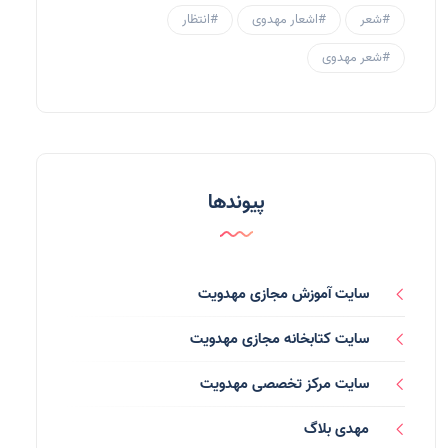
منتظران
(25)
#شعر
#اشعار مهدوی
#انتظار
زنان و مهدویت
(41)
#شعر مهدوی
مهدی یاوران
(20)
مدعیان دروغین
(36)
تایپوگرافی
(11)
پیوندها
پاورپوینت
(3)
فرق انحرافی
(34)
سایت آموزش مجازی مهدویت
رسانه ها
(27)
سایت کتابخانه مجازی مهدویت
بازی ها
(1)
سایت مرکز تخصصی مهدویت
بردگان ابلیس
(1)
مهدی بلاگ