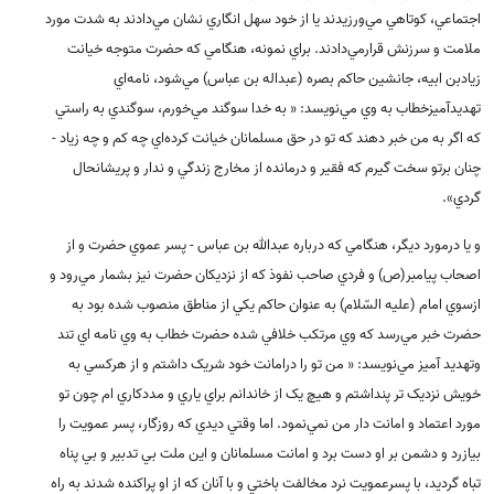
اجتماعي، کوتاهي مي‌ورزيدند يا از خود سهل انگاري نشان مي‌دادند به شدت مورد
ملامت و سرزنش قرارمي‌دادند. براي نمونه، هنگامي که حضرت متوجه خيانت
زيادبن ابيه، جانشين حاکم بصره (عبداله بن عباس) مي‌شود، نامه‌اي
تهديدآميزخطاب به وي مي‌نويسد: « به خدا سوگند مي‌خورم، سوگندي به راستي
که اگر به من خبر دهند که تو در حق مسلمانان خيانت کرده‌اي چه کم و چه زياد -
چنان برتو سخت گيرم که فقير و درمانده از مخارج زندگي و ندار و پريشانحال
گردي».
و يا درمورد ديگر، هنگامي که درباره عبدالله بن عباس - پسر عموي حضرت و از
اصحاب پيامبر(ص) و فردي صاحب نفوذ که از نزديکان حضرت نيز بشمار مي‌رود و
ازسوي امام (علیه السّلام) به عنوان حاکم يکي از مناطق منصوب شده بود به
حضرت خبر مي‌رسد که وي مرتکب خلافي شده حضرت خطاب به وي نامه اي تند
وتهديد آميز مي‌نويسد: « من تو را درامانت خود شريک داشتم و از هرکسي به
خويش نزديک تر پنداشتم و هيچ يک از خاندانم براي ياري و مددکاري ام چون تو
مورد اعتماد و امانت دار من نمي‌نمود. اما وقتي ديدي که روزگار، پسر عمويت را
بيازرد و دشمن بر او دست برد و امانت مسلمانان و اين ملت بي تدبير و بي پناه
تباه گرديد، با پسرعمويت نرد مخالفت باختي و با آنان که از او پراکنده شدند به راه