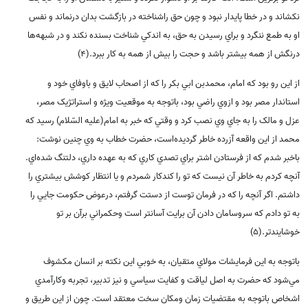
نکشاند و در خطا پايدار نبود و چون حق راشناخته در بازگشت بدان درنماند و نفس
او به طمع ننگرد و براي رسيدن به حق، به اندکي شناخت بسنده نکند و در شبهه‌ها
درنگش از همه بيشتر باشد و حجت را بيش از همه به کار ببرد.(4)
از اين رو بود که امام، محمدبن ابي بکر را که از اصحاب لايق و باوفاي خود و
استاندار مصر بود و ازوي راضي بود، باتوجه به موقعيت ويژه و استراتژيک مصر،
عزل و مالک را به جاي وي نصب کرد و وقتي که خبر به امام(علیه السّلام) رسيد که
محمد از اين واقعه آزرده خاطر گرديده‌است، حضرت خطاب به وي چنين نوشت:
باخبر شدم که از فرستادن اشتر براي تصدي کاري که به عهده داري، دلتنگ شده‌اي.
آنچه کردم به خاطر آن نيست که تو را کندکار شمردم و يا انتظار کوشش بيشتري را
داشتم. اگر آنچه را که در فرمان توست از دستت گرفتم، درعوض حکومت جايي را
به تو دادم که سروسامان دادن آن برايت آسانتر است وحکمراني برآن بر تو
خوشايندتر.(5)
باتوجه به اين فرمايشات مولاي متقيان، به خوبي اين نکته بر انسان مکشوف
مي‌شود که حضرت به اصل لياقت و کفايت سياسي و نيز تدبير، تجربه وکارآمدي
اشخاص باتوجه به مقتضيات زمان ومکان سخت معتقد است. چون از اين طريق و