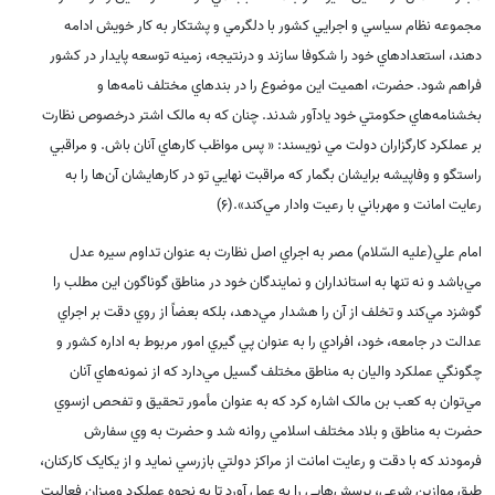
مجموعه نظام سياسي و اجرايي کشور با دلگرمي و پشتکار به کار خويش ادامه
دهند، استعدادهاي خود را شکوفا سازند و درنتيجه، زمينه توسعه پايدار در کشور
فراهم شود. حضرت، اهميت اين موضوع را در بندهاي مختلف نامه‌ها و
بخشنامه‌هاي حکومتي خود يادآور شدند. چنان که به مالک اشتر درخصوص نظارت
بر عملکرد کارگزاران دولت مي نويسند: « پس مواظب کارهاي آنان باش. و مراقبي
راستگو و وفاپيشه برايشان بگمار که مراقبت نهايي تو در کارهايشان آن‌ها را به
رعايت امانت و مهرباني با رعيت وادار مي‌کند».(6)
امام علي(علیه السّلام) مصر به اجراي اصل نظارت به عنوان تداوم سيره عدل
مي‌باشد و نه تنها به استانداران و نمايندگان خود در مناطق گوناگون اين مطلب را
گوشزد مي‌کند و تخلف از آن را هشدار مي‌دهد، بلکه بعضاً از روي دقت بر اجراي
عدالت در جامعه، خود، افرادي را به عنوان پي گيري امور مربوط به اداره کشور و
چگونگي عملکرد واليان به مناطق مختلف گسيل مي‌دارد که از نمونه‌هاي آنان
مي‌توان به کعب بن مالک اشاره کرد که به عنوان مأمور تحقيق و تفحص ازسوي
حضرت به مناطق و بلاد مختلف اسلامي روانه شد و حضرت به وي سفارش
فرمودند که با دقت و رعايت امانت از مراکز دولتي بازرسي نمايد و از يکايک کارکنان،
طبق موازين شرعي، پرسش‌هايي را به عمل آورد تا به نحوه عملکرد وميزان فعاليت