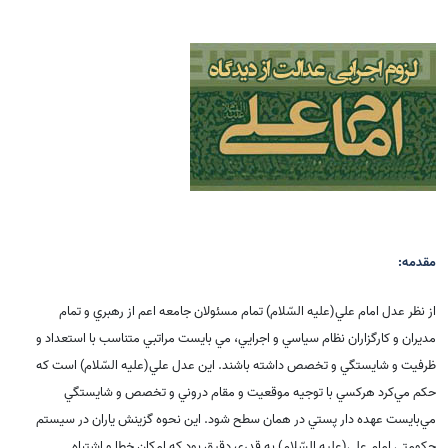
مقدمه:
از نظر عدل امام علي(علیه السّلام) تمام مسئولان جامعه اعم از رهبري و تمام
مديران و كارگزاران نظام سياسي و اجرايي، مي بايست مراتبي متناسب با استعداد و
ظرفيت و شايستگي و تخصص داشته باشند. اين عدل علي(علیه السّلام) است كه
حكم مي‌كرد هركسي با توجيه موقعيت و مقام دروني و تخصص و شايستگي
مي‌بايست عهده دار پستي در همان سطح شود. اين نحوه گزينش ياران در سيستم
حکومتي امام علي(علیه السّلام) به قدري دقيق بود که امکان خطا و اشتباه