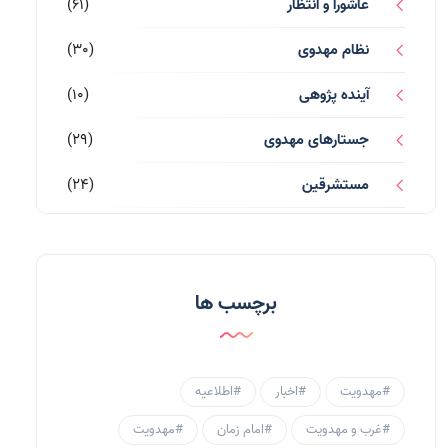
عاشورا و انتظار
(61)
نظام مهدوی
(30)
آینده پژوهی
(10)
جستارهای مهدوی
(29)
مستشرقین
(24)
قرآن کریم
(77)
احادیث و روایات
(53)
برچسب ها
احادیث مهدوی
(3)
جامعه مهدوی
(58)
#مهدویت
#اخبار
#اطلاعیه
سبک زندگی مهدوی
(30)
#غرب و مهدویت
#امام زمان
#مهدویت