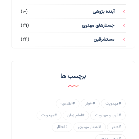
آینده پژوهی
(10)
جستارهای مهدوی
(29)
مستشرقین
(24)
قرآن کریم
(77)
احادیث و روایات
(53)
برچسب ها
احادیث مهدوی
(3)
جامعه مهدوی
(58)
#مهدویت
#اخبار
#اطلاعیه
سبک زندگی مهدوی
(30)
#غرب و مهدویت
#امام زمان
#مهدویت
منتظران
(25)
#شعر
#اشعار مهدوی
#انتظار
زنان و مهدویت
(41)
#شعر مهدوی