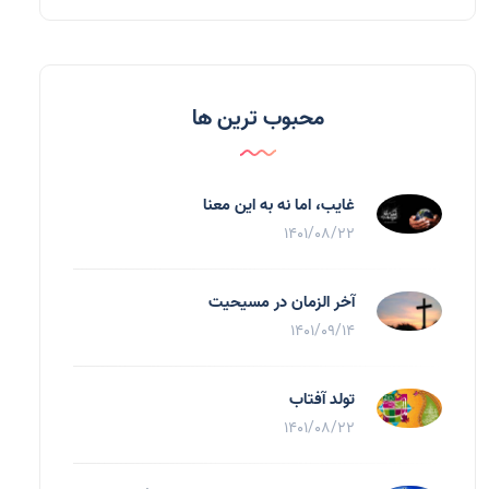
محبوب ترین ها
غایب، اما نه به اين معنا
1401/08/22
آخر الزمان در مسیحیت
1401/09/14
تولد آفتاب
1401/08/22