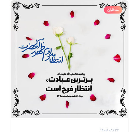
منتظران
1401/08/22