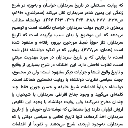
كه روايت مستقلى در تاريخ سربداران خراسان و به‌ويژه در شرح
زندگى ابن يمين شاعر سربداران نقل مى‌كند (سمرقندي، 1910م:
ص237، ۲77-۲88، ۴۲6-۴29، ۴۶۳-۴۶۲). دولتشاه مطالب
پرمغزى در تاريخ دولت سربداران خراسان نگاشته است و توضيح
مى‌دهد كه اين موضوع را بدان سبب برگزيده است كه تاريخ
سربداران «از حوزۀ ضبط مورخين بيرون رفته» و مفقود شده
است (همان، ص277). روايتى كه در تذكره دولتشاه نقل شده
است، با روايتى كه بر تاريخ سربداران در مورد مهدويت مبتني
است، تفاوت فاحش دارد. اين اختلاف در شرح بسيارى از وقايع
و تاريخ وقوع آن‌ها و جزئيات ديگر مشهود است؛ ولى در مجموع،
جهت سياسى نظريات دولتشاه با روايت نخستين همانند است.
دولتشاه دربارۀ اقدامات شيخ خليفه و حسن جورى فقط چند
كلمه‌اى مى‌گويد و وجود جناح افراطى سربداران يا شيخيان را
چندان مطرح نمي‌كند؛ ولى روايت دولتشاه با وجود اين نقايص
ارزش فراوان دارد؛ زيرا مصنفانى كه نوشته‌هاى خويش را از تاريخ
سربداران اخذ كرده‌اند، تنها تاريخ نظامى و سياسى دولتى را كه
سربداران به‌وجود آوردند، شرح مى‌دهند و تقريباً از اقدامات