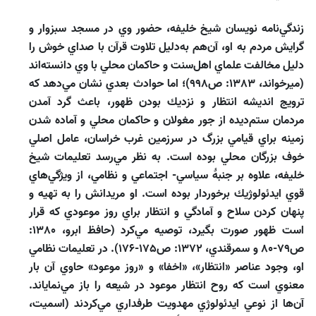
زندگي‌نامه نويسان شيخ خليفه، حضور وي در مسجد سبزوار و
گرايش مردم به او، آن‌هم به‌دليل تلاوت قرآن با صداي خوش را
دليل مخالفت علماي اهل‌سنت و حاكمان محلي با وي دانسته‌اند
(ميرخواند، 1383: ص998)؛ اما حوادث بعدي نشان مي‌دهد كه
ترويج انديشه انتظار و نزديك بودن ظهور، باعث گرد آمدن
مردمان ستم‌ديده از جور مغولان و حاكمان محلي و آماده شدن
زمينه براي قيامي بزرگ در سرزمين غرب خراسان، عامل اصلي
خوف بزرگان محلي بوده است. به نظر مي‌‌رسد تعليمات شيخ
خليفه، علاوه بر جنبۀ سياسي- اجتماعي و نظامي، از ويژگي‌‌هاي
قوي ايدئولوژيك برخوردار بوده است. او مريدانش را به تهيه و
پنهان كردن سلاح و آمادگي و انتظار براي روز موعودي كه قرار
است ظهور صورت بگيرد، توصيه مي‌كرد (حافظ ابرو، 1380:
ص79-80 و سمرقندي، 1372: ص175-176). در تعليمات نظامي
او، وجود عناصر «انتظار»، «اخفا» و «روز موعود» حاوي آن بار
معنوي است كه روح انتظار موعود در شيعه را باز مي‌‌نماياند.
آن‌ها از نوعي ايدئولوژي مهدويت طرفداري مي‌‌كردند (اسميت،