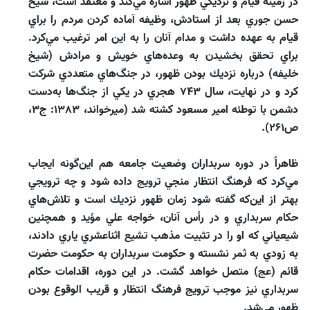
در زمينه قيام و نزديكي ظهور اشاره مي‌‌كند و معتقد است، شيخ
حسن جوري بعد از استادش، وظيفه آماده كردن مردم را براي
قيام به عهده داشت و مدام آنان را به اين امر ترغيب مي‌كرد.
براي تحقق بخشيدن به وعده‌هاي خويش و مرادش (شيخ
خليفه) درباره نزديك بودن ظهور، در جنگ‌هاي متعددي شركت
كرد و در نهايت، سال 743 هجري در يكي از جنگ‌ها به‌دست
دشمن با توطئه امير مسعود كشته شد (ميرخواند، 1383: ج3،
ص261).
ظاهراً در دوره سربداران وضعيت جامعه هم اين‌گونه ايجاب
مي‌‌كرد كه فرهنگ انتظار منجي ترويج داده شود و چه ترويجي
بهتر از اين‌كه گفته شود زمان ظهور نزديك است و تلاش‌‌هاي
حكام سربداري و در رأس آنان، خواجه علي مؤيد و همچنين
شيعياني كه او را در تثبيت مذهب تشيع اثناعشري ياري دادند،
به زودي به ثمر نشسته و حكومت سربداران به حكومت حضرت
قائم (عج) متصل خواهد گشت. در اين دوره، اقدامات حكام
سربداري نيز موجب ترويج فرهنگ انتظار و قريب الوقوع بودن
ظهور مي‌‌شد.