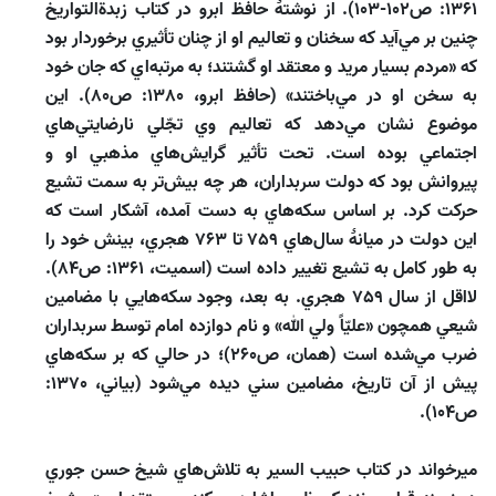
1361: ص102-103). از نوشتۀ حافظ ابرو در كتاب زبدة‌التواريخ
چنين بر مي‌‌آيد كه سخنان و تعاليم او از چنان تأثيري برخوردار بود
كه «مردم بسيار مريد و معتقد او گشتند؛ به مرتبه‌‌اي كه جان خود
به سخن او در مي‌‌باختند» (حافظ ابرو، 1380: ص80). اين
موضوع نشان مي‌‌دهد كه تعاليم وي تجّلي نارضايتي‌‌هاي
اجتماعي بوده است. تحت تأثير گرايش‌‌هاي مذهبي او و
پيروانش بود كه دولت سربداران، هر چه بيش‌تر به سمت تشيع
حركت كرد. بر اساس سكه‌‌هاي به دست آمده، آشكار است كه
اين دولت در ميانۀ سال‌هاي 759 تا 763 هجري، بينش خود را
به طور كامل به تشيع تغيير داده است (اسميت، 1361: ص84).
لااقل از سال 759 هجري. به بعد، وجود سكه‌‌هايي با مضامين
شيعي همچون «عليّاً ولي الله» و نام دوازده امام توسط سربداران
ضرب مي‌شده است (همان، ص260)؛ در حالي كه بر سكه‌‌هاي
پيش از آن تاريخ، مضامين سني ديده مي‌شود (بياني، 1370:
ص104).
ميرخواند در كتاب حبيب السير به تلاش‌‌هاي شيخ حسن جوري