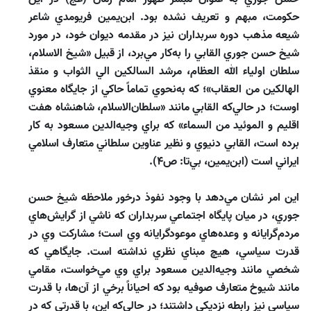
حكومت، مبهم و تعريف نشده بود. ابن‌يمين فريومدي شاعر
شيعه مذهب دوره سربداران نيز در مقدمه ديوان خود، در مورد
شيخ حسن جوري القابي را به‌كار مي‌برد، از قبيل «شيخ ‌الاسلام،
سلطان اولياء الله‌ العظام، مرشد السالكين الي الثواب و منقذ
الهالكين من العقاب»؛ كه به‌نحوي تماماً حاكي از جايگاه معنوي
اوست؛ در حالي‌كه القابي مانند «سلطان‌الاسلام، شاهنشاه هفت
اقليم و الموئيد من السماء» كه براي وجيه‌الدين مسعود به كار
برده است، القابي دنيوي و نظير عناوين سلطاني متعارف اسلامي
‌ايراني است (ابن‌يمين، بي‌تا: ص4).
اين امر نشان مي‌دهد با وجود نفوذ درخور ملاحظه شيخ حسن
جوري، در ميان پايگاه اجتماعي سربداران كه ناشي از گرايش‌هاي
مردم‌گرايانه و وعده‌هاي موعودگرايانه وي است؛ مشاركت وي در
قدرت سياسي، هيچ مبناي نظري نداشته است. جايگاهي كه
شخصي مانند وجيه‌الدين مسعود براي وي مي‌خواست، مقامي
مانند شيوخ متعارف صوفيه بود كه احياناً برخي از آن‌ها، با قدرت
سياسي نيز رابطه نزديكي داشتند؛ در حالي‌كه اين، با قدرتي كه در