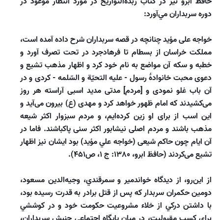
حافظ ابرو نيز در كتاب زبدة‌التواريخ در مورد انتظار موعود در
دوره سربداران مي‌‌آورد:
خواجه على مؤيد چنانچه در قصه سربداران شرح داده آمده است،
مملكت خراسان از بسطام تا فرهادجرد در تحت تصرف آورد و
خطبه و سكه آن مواضع به نام خود كرد و اظهار مذهب تشيع و
دعوى محبت خانوادۀ رسول - عليه التحيّة و السّلمه - كردى و در
آن باب غلو نمودى و [مردم] مدتى مديد اسبى آراسته هر روز
مى‌كشيدند كه امام ظهور خواهد كرد و مهدى (ع) بيرون مى‌آيد و
اين اسب از براى او زين كرده‌ايم، و مردم سبزوار اكثر شيعه
مذهب باشند و مردم اصلى نيشابور اكثر سنى پاكباشند. فاما در
آن ايام چون حاكم شيعى (خواجه علي مؤيد) بود ايشان نيز اظهار
تشيع مى‌كردند (حافظ ابرو، 1380: ج 1، ص451).
از اين‌رو، از ديدگاه خواندمير و سمرقندي، وجيه‌الدين مسعود،
دومين حكمران سربدار كه پس از قتل برادر به قدرت رسيده بود،
با داشتن دركي از خلاء مشروعيت حكومت خود و در كوششي
براي كسب مقبوليت، در ميان پايگاه اجتماعي جنبش سربداران،