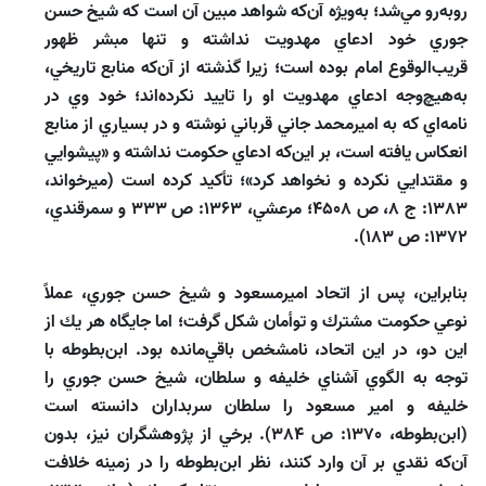
روبه‌رو مي‌شد؛ به‌ويژه آن‌كه شواهد مبين آن است كه شيخ حسن
جوري خود ادعاي مهدويت نداشته و تنها مبشر ظهور
قريب‌الوقوع امام بوده است؛ زيرا گذشته از آن‌كه منابع تاريخي،
به‌هيچ‌وجه ادعاي مهدويت او را تاييد نكرده‌اند؛ خود وي در
نامه‌اي كه به اميرمحمد جاني ‌قرباني نوشته و در بسياري از منابع
انعكاس يافته است، بر اين‌‌كه ادعاي حكومت نداشته و «پيشوايي
و مقتدايي نكرده و نخواهد كرد»؛ تأكيد كرده است (ميرخواند،
1383: ج 8، ص 4508؛ مرعشي، 1363: ص 333 و سمرقندي،
1372: ص 183).
بنابراين، پس از اتحاد اميرمسعود و شيخ حسن جوري، عملاً
نوعي حكومت مشترك و توأمان شكل گرفت؛ اما جايگاه هر يك از
اين دو، در اين اتحاد، نامشخص باقي‌مانده بود. ابن‌بطوطه با
توجه به الگوي آشناي خليفه و سلطان، شيخ حسن جوري را
خليفه و امير مسعود را سلطان سربداران دانسته است
(ابن‌بطوطه، 1370: ص 384). برخي از پژوهشگران نيز، بدون
آن‌‌كه نقدي بر آن وارد كنند، نظر ابن‌بطوطه را در زمينه خلافت