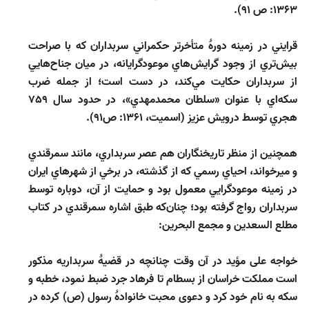
1363: ص 91).
قرايني در زمينه دورۀ متأخرتر حكمراني سربداران كه با صراحت
بيش‌تري از وجود گرايش‌هاي موعودگرايانه، در ميان جناح‌هايي
از سربداران حكايت مي‌كند، در دست است؛ از جمله ضرب
سكه‌اي با عنوان «سلطان محمدمهدي»، در حدود سال 759
هجري توسط درويش عزيز (اسميت، 1361: ص91).
همچنين از منظر تاريخنگاران هم عصر سربداري، مانند سمرقندي
و ميرخواند، احياي رسمي كه از گذشته، در برخي از شهرهاي ايران
در زمينه موعودگرايي معمول بود و حمايت از آن، دوباره توسط
سربداران رواج گرفته بود؛ چنان‌كه طبق اشاره سمرقندي در كتاب
مطلع السعدين و مجمع البحرين:
خواجه على مؤيد در آن وقت چنانچه در قضيۀ سربداريه مذكور
است مملكت خراسان از بسطام تا فرهاد جرد ضبط نمود، خطبه و
سكه به نام خود كرد و دعوى محبت خانوادۀ رسول (ص) كرده در