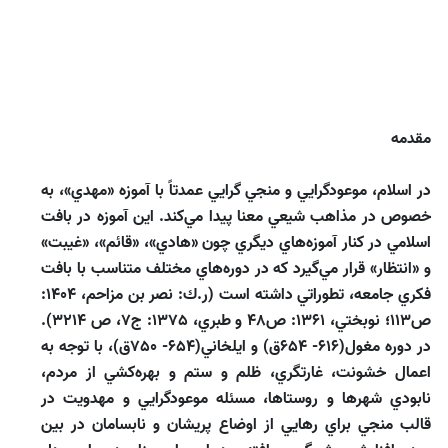
مقدمه
در اسلام، موعودگرايي و منجي گرايي عمدتاً با آموزه «مهدي»، به
خصوص در مذاهب شيعي معنا پيدا مي‌‌كند. اين آموزه در بافت
اسلامي در كنار آموزه‌‌هاي ديگري چون «هادي»، «قائم»، «غيبت»
و «انتظار» قرار مي‌‌گيرد كه در دوره‌‌هاي مختلف متناسب با بافت
فكري جامعه، تطوراتي داشته است (ر.ك: نصر بن مزاحم، 1404:
ص113؛ نوبختي، 1361: ص48 و طبري، 1375: ج7، ص 3214).
در دوره مغول(616- 654ق) و ايلخاني(654- 750ق)، با توجه به
اعمال خشونت، غارتگري، ظلم و ستم و بهره‌‌كشي از مردم،
نابودي شهرها و روستاها، مسئله موعودگرايي و مهدويت در
قالب منجي براي رهايي از اوضاع پريشان و نابسامان در بين