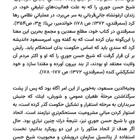
شيخ حسن جوري را كه به علت فعاليت‌هاي تبليغي خود، در
زندان ارغونشاه جاني‌قرباني به‌ سر مي‌برد، در عملياتي نظامي رها
كرد (سمرقندي، 1372: ص 178؛ خواندمير، بي‌تا: ج3، ص354).
سمرقندي در كتاب خود، مطلع سعدين و مجمع بحرين اين معنا
را اين‌گونه بيان كرده است كه به گفته وي، اميرمسعود «انديشه
كرد كه سندي بايد كه اساس حكومت بدان استحكام يابد. رأيش
بر آن قرار گرفت كه شيخ حسن جوري را كه او و اكثر مردم آن
ولايت معتقد او بودند، از بند بيرون آورده و مقتدا سازد و خود
لشكركشي كند» (سمرقندي، 1372: ص 177- 178).
وجيه‌الدين مسعود، به‌خوبي از اين امر آگاه بود كه پس از پشت
سرگذاشتن مرحلۀ طغيان عمومي و شورش، اينك كه جنبش
سربداران به مرحله استقرار و تشكيل حكومت گذر كرده است، به
استوار كردن مباني مشروعيت مستحكم‌تري نيازمند است. اتحاد
وي با شيخ حسن جوري نيز، نتيجۀ درك چنين نيازي بود. حال
اگر هدف از اتحاد مذكور را در اين دو رويكرد بدانيم: نخست
استفاده از پتانسيل سازمان درويشان و محبوبيت شيخ حسن