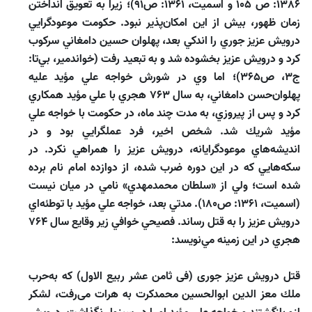
1386: ص ۱۰۵ و اسميت، 1361: ص91)؛ زيرا به‌ تعويق ‌‌انداختن
زمان ظهور، بيش از اين امكان‌پذير نبود. حكومت موعودگرايي
درويش عزيز جوري را اندكي بعد، پهلوان ‌حسين دامغاني سركوب
كرد و درويش عزيز بخشوده شد و به تبعيد رفت (خواندمير، بي‌تا:
ج3، ص365)؛ اما وي در شورش خواجه علي مؤيد عليه
پهلوان‌حسن دامغاني، به سال 763 هجري با علي مؤيد همكاري
كرد و پس از پيروزي، به مدت چند ماه، در حكومت با خواجه علي
مؤيد شريك شد. شخص اخير، فرد عملگرايي بود و در
انديشه‌هاي موعودگرايانه، درويش عزيز را همراهي نكرد. در
سكه‌هايي كه در اين دوره ضرب شده، از دوازده امام نام برده
شده است؛ ولي از «سلطان محمدمهدي» نامي در ميان نيست
(اسميت، 1361: ص180). مدتي بعد، خواجه علي مؤيد با توطئه‌اي
درويش عزيز را به قتل رساند. فصيحي خوافي زير وقايع سال 764
هجري در اين زمينه مي‌‌نويسد:
قتل درويش عزيز جورى (فى ثامن عشر ربيع الاول) كه به‌‌حرب
ملك معز الدين ابوالحسين محمدكرت به هرات مى‌رفت، لشكر