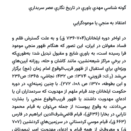
گونه شناسي مهدي باوري در تاريخ نگاري عصر سربداري
اعتقاد به منجي يا موعودگرايي
در اواخر دوره ايلخانان(704-736 ق) و به علت گسترش ظلم و
فساد مغولان در ايران، اين تصور كه هنگام ظهور منجي موعود
فرا رسيده است، به باوري شايع و مقبول تبديل شد؛ به‌طوري‌كه
در برخي مراكز شيعه‌نشين، مانند كاشان و حله، روزانه آيين‌هاي
ويژه‌اي براي استقبال از ظهور قريب‌الوقوع امام زمان (عج) برگزار
مي‌شد (ر.ك: قزويني، 1374: ص 432؛ نجاشي، 1365: ص236
و ابن بطوطه، 1370: ص 108، 272). با چنين زمينه‌اي، در دوره
حكومت ايلخانان چند قيام ملهم از مهدويت كه سردمداران آن يا
ادعاي مهدويت داشتند يا ظهور قريب‌الوقوع منجي را بشارت
مي‌دادند، به وقوع پيوست؛ از جمله مي‌توان به قيام محمود
تارابي در بخارا (636ق)، قيام قاضي‌شرف‌الدين ابراهيم در فارس
(663 ق)، قيام موسي كردستاني در سرزمين‌هاي كردنشين (707
ق) و معروف‌تر از همه قيام و ادعاي مهدويت امير تيمورتاش