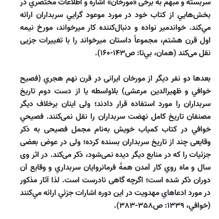
سربسته و مبهم به برخى «مورخان» اشاره و اطلاعات مختصري در
بخش‌‌هايي از كتاب خود در مورد موعود گرايي سربداران ارائه
مي‌‌كند. خواندمير نواده و دنبال‌كننده كار ميرخواند، مورخ نيمه
اول قرن هشتم، مجموعاً داستان ميرخواند را با تغييرات جزيى
نقل مى‌كند (همان، بي‌‌تا: ص۱43-۱60).
بعدها دو نفر ديگر از مورخان ايرانى در قرن نهم هجري (فصيح
خوافي و ظهيرالدين مرعشى) بلاواسطه يا از دست دوم تاريخ
سربداران را مورد استفاده قرار دادند؛ ولى اينان برخلاف ديگر
مصنفان تاريخ كامل نهضت سربداران را نقل نمى‌كنند. فصيحي
خوافي در كتاب كمياب خويش به‌نام مجمل فصيحى به ذكر
وقايعى چند از تاريخ سربداران بسنده كرده؛ ولى در عوض بعضى
جزئيات را كه در منابع ديگر ديده نمى‌شود، ذكر مى‌كند. در اثر وى
سال و ماه روي كار آمدن همۀ فرمانروايان سربداري و وقايع آن
دوران ذكر شده است؛ اگرچه گاهى نادرست است. لذا آثار مذكور
در مورد ادعاهاي مهدويت در اين دوره اشارات جزئي ارائه مي‌كنند
(خوافي، 1339: ص358-383).