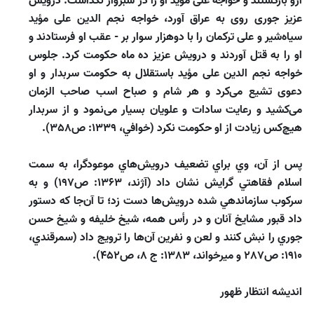
ازو بازگشتند و خواجه على مؤيد او را در سبزوار نگذاشت. درويش
عزيز جورى روى به عراق آورد، خواجه نجم الدين على مؤيد
سياه‌شير و على تركمان را با دوهزار سوار بر - عقب او فرستادند و
او را به قتل آوردند و درويش عزيز ده ماه حكومت كرد. جلوس
خواجه نجم الدين على مؤيد باستقلال به حكومت سربدار و او
دعوى تشيع مى‌كرد و هر شام و صباح اسب صاحب الزمان
مى‌كشيد و رعايت سادات و علويان بسيار مى‌نمود و از سربدار
هيچ‌كس زيادت از او حكومت نكرد (خوافي، 1339: ص358).
پس ‌از آن، وي براي تضعيف درويش‌‌هاي موعودگرا، به سمت
اسلام فقاهتي گرايش نشان داد (آژند، 1363: ص197) و به
سركوب سازماندهي ‌شده درويش‌ها دست زد؛ تا آن‌جا كه دستور
داد قبور مشايخ آنان و در رأس همه، شيخ خليفه و شيخ حسن
جوري را نبش كنند و لعن و نفرين آن‌ها را ترويج داد (سمرقندي،
1910: ص287 و ميرخواند، 1383: ج 8، ص452).
انديشه انتظار ظهور