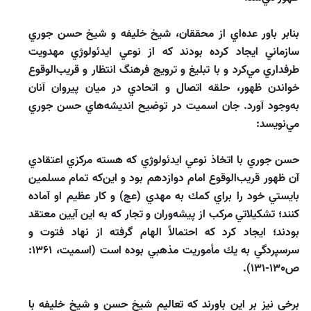
بنابر باور عده‌اي از محققان، شيخ خليفه و شيخ حسن جوري
سازماني ايجاد كرده بودند كه از نوعي ايدئولوژي مهدويت
طرفداري مي‌كرد و با تبليغ و ترويج فرهنگ انتظار و قريب‌الوقوع
خواندن ظهور، حلقه اتصال و اتحادي در ميان پيروان آنان
به‌وجود آورد. جان اسميت در توضيح انديشه‌هاي حسن جوري
مي‌نويسد:
حسن جوري با اتخاذ نوعي ايدئولوژي كه هسته مركزي اعتقادي
آن ظهور قريب‌الوقوع امام دوازدهم بود و اين‌كه تمام مسلمين
بايستي خود را براي كمك به مهدي (عج) و كار عظيم او آماده
كنند؛ تشكيلاتي مركب از پيشه‌وران و تجار كه به اين آيين معتقد
بودند؛ ايجاد كرد كه احتمالاً الهام گرفته از نهاد فتوت و
سرسپردگي به يك مأموريت مذهبي بوده است (اسميت، 1361:
ص130-131).
برخي نيز بر اين باورند كه تعاليم شيخ حسن و شيخ خليفه با