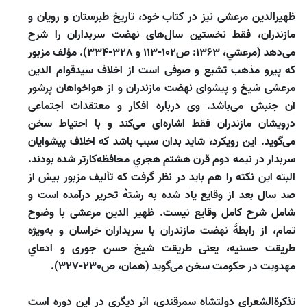
ظهيرالدين مرعشى نيز در كتاب خود، تاريخ طبرستان و رويان و
مازندران، فقط نخستين سال‌هاى نهضت سربداران را شرح
مى‌دهد (مرعشي، 1363: ص102-113 و 328-334). مؤلف مزبور
كه پيرو مذهب تشيع و صوفى است از اخلاف سيدقوام الدين
مرعشى شيخ و پيشواى نهضت مازندران و از هواخواهان پرشور
آن جنبش مى‌باشد. وى درباره افكار و معتقدات اجتماعى
درويشان مازندران فقط اشاره‌اى مى‌كند و با احتياط سخن
مى‌گويد. اين رويكرد، شايد بدان سبب باشد كه اخلاف پيشوايان
سربدار در نيمه دوم قرن هشتم هجري محافظه‌كارتر شده بودند.
البته اين نكته را هم بايد در نظر گرفت كه تأليف مزبور بيش از
صد سال بعد از وقايع ياد شده به رشتۀ تحرير درآمده است و
شامل شرح كامل وقايع نيست. ظهير الدين مرعشى با وضوح
تمام، از رابطۀ نهضت مازندران با سربداران خراسان و به‌ويژه
طريقت حسنيه، يعنى طريقت شيخ حسن جورى و ادعاي
مهدويت در حكومت سخن مى‌گويد (همان، ص230-327).
تذكرة‌الشعراي دولتشاه سمرقندي، اثر ديگري در اين دوره است