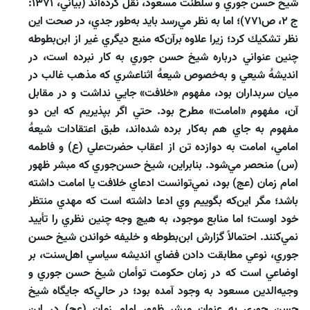
شيخ حسن جوري و سلطنت مسعود، نقل كرده‌اند (بياني، 1371:
ج 2، ص771)؛ اما به نظر مي‌رسد بايد به‌طور جدي، در صحت اين
نظر تشكيك كرد؛ زيرا علاوه‌ برآن‌كه منبع ديگري غير از ابن‌بطوطه
چنين عنواني درباره شيخ حسن جوري به كار نبرده است، در
انديشۀ شيعي و به‌خصوص شيعۀ اثناعشري كه مذهب غالب در
ميان سربداران بود، مفهوم «خلافت» جايي نداشت و در مقابل
آن، مفهوم «امامت» مطرح بود. حتي اگر بپذيريم كه اين دو
مفهوم به جاي هم به‌‌كار برده شده‌اند، طبق اعتقادات شيعۀ
امامي، امامت به دوازده تن از اعقاب حضرت‌علي (ع) و فاطمه
(س) منحصر مي‌شود. بنابراين، شيخ حسن‌جوري كه مبشر ظهور
امام زمان (عج) بود، نمي‌توانست ادعاي خلافت يا امامت داشته
باشد؛ مگر اين‌كه بگوييم وي ادعا داشته است كه مهدي منتظر
خود اوست؛ اما منابع موجود، به‌ هيچ ‌وجه چنين نظري را تأييد
نمي‌كنند. احتمالاً گزارش ابن‌بطوطه و خليفه‌ خواندن شيخ حسن
جوري، نوعي مطابقت‌ دادن فضاي انديشه سياسي اهل‌سنت، بر
اوضاعي است كه در زمان حكومت توأمان شيخ حسن جوري و
وجيه‌الدين مسعود به وجود آمده بود؛ در حالي‌كه جايگاه شيخ
حسن جوري به عنوان مبشر ظهور امام زمان (عج) در اين