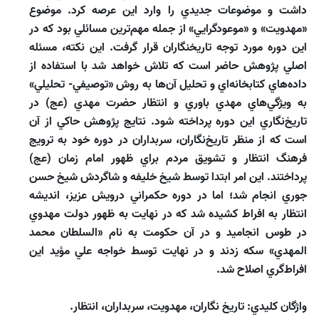
داشت و موضوعات جديدي را وارد اين عرصه كرد. موضوع
«مهدويت» و «موعودگرايي» از جمله مهم‌ترين مسائلي بود كه در
اين دوره مورد توجه تاريخنگاران قرار گرفت. اين نكته، مسئله
اصلي پژوهش حاضر است كه تلاش خواهد شد با استفاده از
داده‌‌هاي كتابخانه‌‌اي و تحليل آن‌ها به روش «توصيفي- تحليلي»
به ويژگي‌‌هاي مهدي ‌‌باوري و انتظار حضرت مهدي (عج) در
تاريخ‌نگاري اين دوره پرداخته شود. نتايج پژوهش حاكي از آن
است كه از منظر تاريخ‌‌نگاران، سربداران در دوره خود به ترويج
فرهنگ انتظار و تشويق مردم براي ظهور امام زمان (عج)
پرداختند. اين امر ابتدا توسط شيخ خليفه و شاگردش شيخ حسن
جوري انجام ‌شد؛ اما در دوره حكمراني درويش عزيز، انديشه
انتظار به افراط كشيده شد كه در نهايت به ظهور دولت مهدوي
در طوس انجاميد و در آن حكومت به نام «السلطان محمد
المهدي» سكه زدند و در نهايت توسط خواجه علي مؤيد اين
افراط‌‌گري اصلاح شد.
واژگان كليدي: تاريخ‌‌ نگاران، مهدويت، سربداران، انتظار.