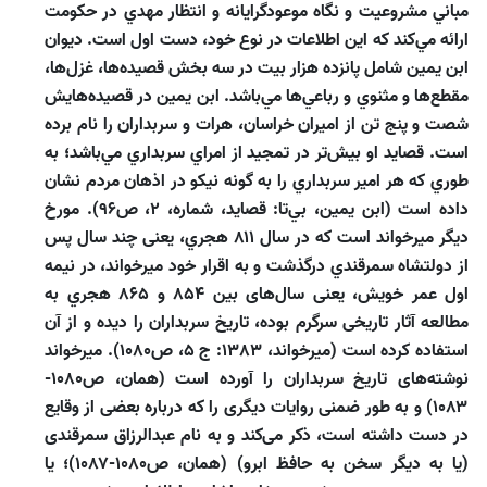
مباني مشروعيت و نگاه موعودگرايانه و انتظار مهدي در حكومت
ارائه مي‌‌كند كه اين اطلاعات در نوع خود، دست اول است. ديوان
ابن يمين شامل پانزده هزار بيت در سه بخش قصيده‌‌ها، غزل‌‌ها،
مقطع‌ها و مثنوي و رباعي‌‌ها مي‌‌باشد. ابن يمين در قصيده‌‌هايش
شصت و پنج تن از اميران خراسان، هرات و سربداران را نام برده
است. قصايد او بيش‌‌تر در تمجيد از امراي سربداري مي‌‌باشد؛ به
طوري كه هر امير سربداري را به گونه نيكو در اذهان مردم نشان
داده است (ابن يمين، بي‌‌تا: قصايد، شماره، 2، ص96). مورخ
ديگر ميرخواند است كه در سال ۸۱۱ هجري، يعنى چند سال پس
از دولتشاه سمرقندي درگذشت و به اقرار خود ميرخواند، در نيمه
اول عمر خويش، يعنى سال‌هاى بين ۸۵۴ و ۸۶۵ هجري به
مطالعه آثار تاريخى سرگرم بوده، تاريخ سربداران را ديده و از آن
استفاده كرده است (ميرخواند، 1383: ج 5، ص۱۰۸۰). ميرخواند
نوشته‌هاى تاريخ سربداران را آورده است (همان، ص۱۰۸۰-
۱۰۸۳) و به طور ضمنى روايات ديگرى را كه درباره بعضى از وقايع
در دست داشته است، ذكر مى‌كند و به نام عبدالرزاق سمرقندى
(يا به ديگر سخن به حافظ ابرو) (همان، ص۱۰۸۰-۱۰۸۷)؛ يا