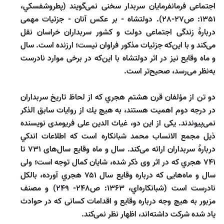
اجتماعى فرمانفرمايان سربدار سخنى نمى‌گويند (پطروشفسكي،
1351: ص27-28). دولتشاه - بر عكس آنان - جزئيات مهمى
دربارۀ زندگى اجتماعى دولت و كشور سربداران خراسان نقل
مى‌كند و با اين‌كه جزئيات مذكور فراوان نيست؛ ارزنده است. سال
و ماه وقايع نيز در اثر دولتشاه با اين‌كه در برخى موارد نادرست
به‌نظر مى‌رسد، صحيح‌تر است.
دو تن از مؤلفان قرن هشتم هجري كه از لحاظ تاريخ سربداران
در درجه دوم اهميت هستند، به هيچ يك از روايات سابق الذكر
نمى‌پيوندند. يكى از اين دو، غياث الدين على فريومدى نويسنده
ذيل مجمع الانساب محمد شبانكاره است كه اطلاعات اندكي
دربارۀ سربداران ارائه مى‌كند. سال و ماه وقايع سال‌هاى ۷۳۱ تا
۷۴۱ هجري كه در اثر وى ذكر شده، شايان كمال توجه است؛ ولى
سال و ماه‌هايى كه درباره وقايع سال ۷۵۱ هجري آورده، بالكل
نادرست است (شبانكاره‌‌اي، 1363: ص248- 249) و مصنف
مزبور به ‌هيچ ‌وجه درباره وقايع و اقدامات كسانى كه در حوادث
ياد شده شركت داشته‌اند، اظهار نظر نمى‌كند.