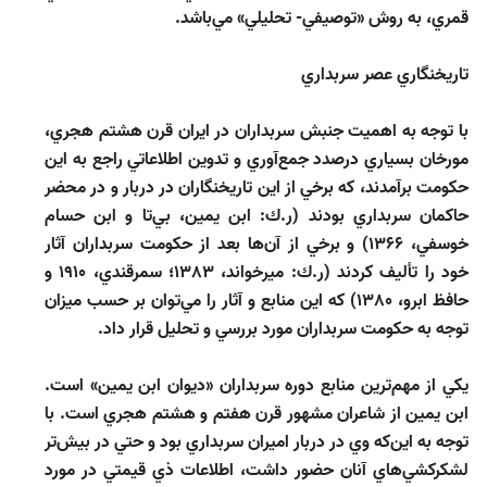
قمري، به روش «توصيفي- تحليلي» مي‌‌باشد.
تاريخنگاري عصر سربداري
با توجه به اهميت جنبش سربداران در ايران قرن هشتم هجري،
مورخان بسياري درصدد جمع‌‌آوري و تدوين اطلاعاتي راجع به اين
حكومت برآمدند، كه برخي از اين تاريخنگاران در دربار و در محضر
حاكمان سربداري بودند (ر.ك: ابن يمين، بي‌‌تا و ابن حسام
خوسفي، 1366) و برخي از آن‌ها بعد از حكومت سربداران آثار
خود را تأليف كردند (ر.ك: ميرخواند، 1383؛ سمرقندي، 1910 و
حافظ ابرو، 1380) كه اين منابع و آثار را مي‌‌توان بر حسب ميزان
توجه به حكومت سربداران مورد بررسي و تحليل قرار داد.
يكي از مهم‌‌ترين منابع دوره سربداران «ديوان ابن يمين» است.
ابن يمين از شاعران مشهور قرن هفتم و هشتم هجري است. با
توجه به اين‌كه وي در دربار اميران سربداري بود و حتي در بيش‌‌تر
لشكركشي‌‌هاي آنان حضور داشت، اطلاعات ذي قيمتي در مورد