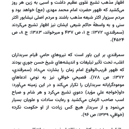
اظهار مذهب تشيع غلوى عظيم داشت و اسبى به زين هر روز
مى‌كشيد كه ظهور حضرت امام محمد مهدى (عج) خواهد بود و
مردم سبزوار اكثر شيعه مذهب باشند و مردم اصلى نيشابور اكثر
سنى و به واسطۀ حاكم شيعى ايشان نيز اظهار تشيع مى‌كردند
(سمرقندي، 1372: ج 1، ص 437 و ميرخواند، 1383: ج 8، ص
4524).
سمرقندي بر اين باور است كه نيروهاي حامي قيام سربداران
اغلب، تحت ‌تأثير تبليغات و انديشه‌هاي شيخ حسن جوري بودند
كه ظهور قريب‌الوقوع امام زمان را بشارت مي‌داد (سمرقندي،
1372: ص 178). فصيحي خوافي نيز به نوعي ادعاهاي
موعودگرايانه سربداران را تكرار مي‌‌كند و در اين زمينه مي‌‌آورد:
«او(خواجه علي مؤيد) دعوي تشيع مي‌كرد و هر شام و صباح
اسب صاحب الزمان مي‌كشيد و رعايت سادات و علويان بسيار
مي‌نمود و از سربدار هيچ كس زيادت از او حكومت نكرد»
(خوافي، 1339: ص 96).