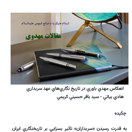
انعكاس مهدي باوري در تاريخ نگاري‌‌هاي عهد سربداري
هادي بياتي - سيد باقر حسيني كريمي
چكيده
به قدرت رسيدن «سربداران» تأثير بسزايي بر تاريخنگاري ايران