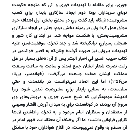
جوري، براي مقابله با تهديدات فوري و آني كه متوجه حكومت
نوپاي سربداران بود؛ دوم ايجاد سازكاري پايدار، براي كسب
مشروعيت؛ آن‌گاه بايد گفت وي در تحقق بخش اول اهداف خود
موفق عمل كرد؛ ولي در زمينه بخش دوم، يعني در ايجاد سازكاري
مشروعيت‌بخش، با شكست مواجه شد. در ابتداي كار، شور و
هيجان بسياري برانگيخته شد و چند تحرك موفقيت‌آميز، عليه
تهديدات بيروني نيز صورت گرفت؛ چنان‌كه به تعبير خواندمير در
كتاب حبيب السير في اخبار البشر پس از آن: «خلق بسيار در ظل
رايت نصرت شعار ايشان جمع آمدند و ساعت به ساعت وسعت
مملكت ايشان صفت وسعت مي‌گرفت» (خواندمير، بي‌تا:
ص354)؛ اما اين اتحاد نمي‌توانست در بلندمدت و حتي
ميان‌مدت، به مبنايي پايدار براي مشروعيت تبديل شود؛ زيرا
انديشۀ موعودگرايي كه شيخ حسن جوري و درويش‌هاي وي
مروج آن بودند، در كوتاه‌مدت براي به ميدان ‌آوردن اقشار وسيعي
از معتقدان و منتظران امام موعود و به تحرك ‌واداشتن آن‌ها
كارايي فراواني داشت؛ اما اگر برخلاف آن معتقدات، ظهور امام در
آن مقطع به وقوع نمي‌پيوست، در اقناع هواداران خود با مشكل