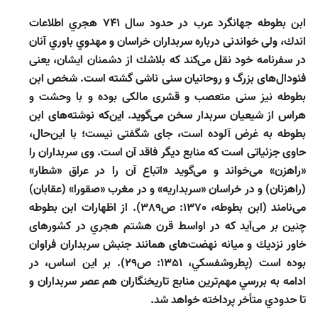
ابن بطوطه جهانگرد عرب در حدود سال ۷۴۱ هجري اطلاعات
اندك، ولى خواندنى درباره سربداران خراسان و مهدوي باوري آنان
در سفرنامه خود نقل مى‌كند كه بلاشك از دشمنان ايشان، يعنى
فئودال‌هاى بزرگ و روحانيان سنى ناشى گشته است. شخص ابن
بطوطه نيز سنى متعصب و قشرى مالكى بوده و با وحشت و
هراس از شيعيان سربدار سخن مى‌گويد. اين‌كه نوشته‌هاى ابن
بطوطه به غرض آلوده است، جاى شگفتى نيست؛ با اين‌حال،
حاوى جزئياتى است كه منابع ديگر فاقد آن است. وى سربداران را
«راهزن» مى‌خواند و مى‌گويد «اتباع آن را در عراق «شطار»
(راهزنان) و در خراسان «سربداريه» و در مغرب «صقورا» (عقابان)
مى‌نامند (ابن بطوطه، 1370: ص389). از اظهارات ابن بطوطه
چنين بر مى‌آيد كه در اواسط قرن هشتم هجري در كشورهاى
خاور نزديك و ميانه نهضت‌هاى همانند جنبش سربداران فراوان
بوده است (پطروشفسكي، 1351: ص۲۹). بر اين اساس، در
ادامه به بررسي مهم‌‌ترين منابع تاريخنگاران هم عصر سربداران و
تا حدودي متأخر پرداخته خواهد شد.