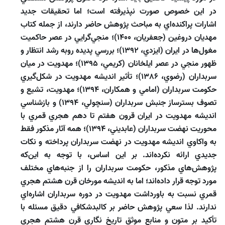
در اين خصوص صورت نپذيرفته است؛ اما تحقيقات جديد
اشارات پراكنده‌‌اي به مباحث پژوهش حاضر دارند، از جمله كتاب
مهديان دروغين (جعفريان، 1400)؛ منجي‌‌گرايي در عصر حاكميت
مغول‌‌ها در ايران (ايزدي، 1392)؛ بررسي پديده روبه رشد انتظار و
ظهور منجي در عصر ايلخانان (كريمي، 1395)؛ مهدويت در ميان
سربداران (رضوي، 1386)؛ تأثير انديشه مهدويت در شكل‌‌گيري
حكومت سربداران (امامي و همكاران، 1394)؛ مهدويت، تشيع و
تصوف بسترساز جنبش سربداران (سنچولي، 1394) و بازشناسي
انديشه مهدويت در ايران قرون هفتم تا دهم هجري قمري با
محوريت نهضت سربداران (عابديني، 1394)؛ همه آثار مذكور فقط
به واكاوي انديشه مهدويت در نهضت سربداران پرداخته و نكات
جديدي ارائه نكرده‌اند. بر اين اساس، با توجه به اين‌كه
پژوهش‌‌هاي مذكور، حكومت سربداران را از جنبه‌‌هاي مختلف
مورد توجه قرار داده‌‌اند؛ اما به انديشه مورخان قرن هشتم هجري
قمري نسبت به باورداشت مهدويت در دوره سربداران اشاره‌اي
ندارند. لذا سعي پژوهش حاضر بر كالبدشكافي دقيق مسئله با
تأكيد بر متون و منابع موثق تاريخ نگاري قرن هشتم هجري