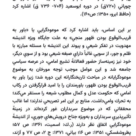
چوپاني (720ق) در دوره ابوسعيد (704- 736 ق) اشاره كرد
(حافظ ابرو، 1350: ص160).
بر اين اساس، بايد اشاره كرد كه موعودگرايي يا «باور به
قريب‌الوقوع ‌بودن ظهور منجي» به علت جايگاه ويژه انديشه
مهدويت در تفكر شيعي و پيوند اين انديشه با مسئله مبارزه با
ظلم و جور، از سويي غالباً داراي صبغه شيعي بود و از سوي ‌ديگر،
خود نيز زمينه‌ساز حضور فعالانۀ تشيع امامي، در عرصه سياسي
جامعه شد و اين عوامل موجب توجه مورخان به موضوع
موعودگرايانه در مباحث تاريخنگارانه اين دوره شد؛ زيرا باور به
قريب‌الوقوع ‌بودن ظهور، باورمندان را با اميد قرارگرفتن در ركاب
امامي كه حكومت عدل و كمال مطلوب شيعه را مستقر مي‌كند؛
به تحرك وامي‌داشت. منابع بر اين امر تصريحي ندارند؛ اما غالب
محققاني كه در موضوع سربداران غور كرده‌اند در زمينۀ
تأثيرپذيري سربداران و به‌ويژه جناح درويش‌هاي جوري، از انديشۀ
موعودگرايي اتفاق نظر دارند (ر.ك: اسميت، 1361: ص 57؛
پطروشفسكي، 1351: ص 16؛ بياني، 1371: ج 2، ص 77 و آژند،