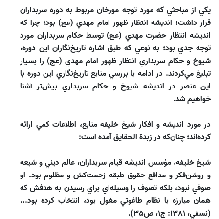
يكي از مباحثي كه مورد توجه مورخان مربوط به دوره سربداران
قرار داشت؛ انديشه انتظار ظهور امام مهدي (عج) بود؛ چرا كه
انديشه انتظار حضرت مهدي (عج) توسط حكام سربداران مورد
توجه جدي بود؛ به نوعي كه طبق اشاره تاريخ‌نگاران اين دوره،
شيوخ و حكام سربداري انتظار ظهور امام مهدي (عج) را بسيار
تبليغ مي‌كردند. در ادامه با بررسي منابع تاريخ‌‌نگاري اين دوره با
اين عنصر در انديشه شيوخ و حكام سربداري بيش‌تر آشنا
خواهيم شد.
در مورد انديشه و افكار شيخ خليفه منابع، اطلاعات كمي ارائه
كرده‌اند؛ چنان‌كه در زبدة الحقايق آمده است:
شيخ خليفه، مؤسس انديشه قيام سربداران، عالم ديني و شيعه
و روشن‌فكر و مدافع حقوق طبقه زحمت‌كش و مظلوم بود. او
صوفي نبود، بلكه تصوف را وسيله‌اي براي رسيدن به هدفش كه
همان مبارزه با نظام طاغوتي مغول بود، انتخاب كرده بود...
(نسفي، 1381: ج1، ص35).