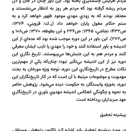
مردم افزايش چشمگيري يافته بود. اين باور چنان در جان و دل
مردم ريشه گرفته بود كه مردم هر روز به انتظار مي‌‌نشستند و
معتقد بودند كه به زودي مهدي موعود ظهور خواهد كرد و به
ستم حكام مغول پايان خواهد داد (ر.ك: قزويني، 1374:
ص432؛ نجاشي، 1365: ص236 و ابن بطوطه، 1370: ص108 و
ص272). اين باور در اين دوره موجب شده بود كه عده‌‌اي از اين
انديشه و باور استفاده كنند و خود را مهدي يا نايب ايشان معرفي
كنند و مردم هم به اين جنبش‌‌ها مي‌‌پيوستند. تاريخ نگاري اين
دوره نيز از اين انديشه بي‌‌تأثير نبود؛ چنان‌كه يكي از مهم‌‌ترين
نكات مطرح در تاريخ‌نگاري اين دوره، توجه ويژه مورخان به بحث
مهدويت و موضوعات مرتبط با آن است كه در آثار تاريخ‌نگاران اين
دوره، به‌ويژه وابستگان به حكومت ديده مي‌شود. پژوهش حاضر
به نحوه و چگونگي انعكاس انديشه مهدوي‌‌ باوري در تاريخ‌‌نگاري
عهد سربداران پرداخته است.
پيشينه تحقيق
در مورد پيشينه تحقيق بايد اشاره كرد تاكنون پژوهش مستقلي