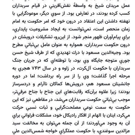
عمل مريدان شيخ به واسطۀ نقش‌آفريني در قيام سربداران
كسب كرده بودند، در تعارض بود. از سوي‌ ديگر، موعودگرايي با
نهفته ‌داشتن اين اعتقاد در درون خود كه امر حكومت به امام
زمان منحصر است، نمي‌توانست به ايجاد مشروعيت پايداري،
براي پيام‌آوران ظهور منجر شود. از اين‌رو، تشكيلات درويشان در
درون حكومت سربداران، همواره به عنوان عامل بي‌‌ثباتي مطرح
بود. وجيه‌الدين مسعود با درك تهديدي كه از طرف شيخ حسن
جوري متوجه جايگاه وي بود، با توطئه‌اي كه در جريان جنگ
سربداران با حكومت آل‌كرت، در زاوه و در سال 743 هجري به
مرحله اجرا گذاشت؛ وي را از سر راه برداشت؛ اما در دوره
جانشينان مسعود هم، درويش‌ها كماكان ناآرام و دردسرساز
بودند؛ زيرا علاوه ‌برآن‌كه رقابت‌هاي اين جناح با جناح عرفي‌تر،
موجب بي‌ثباتي حكومت سربداران مي‌شد، در مقاطعي نيز كه اين
حكومت به سمت نوعي مصلحت‌گرايي و ثبات نسبي حركت
مي‌كرد، اينان با الهام از افكار راديكال خود، مشكلات فراواني براي
آن به وجود مي‌آوردند؛ از آن جمله مي‌توان به مخالفت سيد
عزالدين سوغندي، با حكومت عملگراي خواجه ‌شمس‌الدين‌ علي