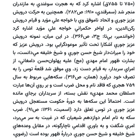
(750 تا 755ق) اشاره كرد كه به هجرت سوغندي به مازندران
منجر شد (سمرقندي، 1910: ص282). همچنين به حركت درويش
عزيز جوري و اتحاد ناموفق وي با خواجه علي مؤيد و قيام درويش
ركن‌الدين، در اواخر حكمراني خواجه علي مؤيد اشاره كرد
(خواندمير، بي‌تا: ج3، ص366). در اين ميان، نمونه درويش
عزيز جوري آشكارا تحت ‌تأثير موعودگرايي بود. درويش عزيز كه
خود را ميراث‌دار شيخ حسن جوري و شيخ خليفه مي‌دانست، با
بشارت ظهور امام مهدي (عج) عليه پهلوان‌حسن دامغاني، از
امراي سربدار، به قيام دست زد. وي موفق شد قلعۀ توس را به
تصرف خود درآورد (همان، ص316). سكه‌هايي مربوط به سال
759 هجري كه فاقد نام و محل ضرب است و بر روي آن‌ها عبارت
«سلطان محمد مهدي» نقش بسته، از سربداران برجاي مانده
است. احتمالاً اين سكه‌ها به دورۀ حكومت مستعجل درويش
عزيز جوري در توس تعلق دارد (اسميت، 1361: ص91). ضرب
سكه به نام امام دوازدهم شيعيان كه در غيبت به سر مي‌برد،
امري شگفت و به باوري اقدامي ناچارگونه، در مقابل وعده‌هاي
شيخ خليفه و شيخ حسن جوري دربارۀ ظهور بوده است (رضوي،