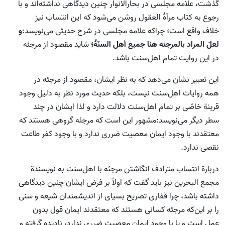
گذشت، علامه مجلسی در بحارالانوار چنین دیدگاهی نداشته‌اند و با
رجوع به کتاب مرآۀ العقول روشن می‌شود که این انتساب نیز
خلاف واقع است؛ چرا‌که علامه مجلسی در شرح حدیثی می‌نویسد:
و
لعلّ المراد بالمرجئه هنا جمیع أهل السنّۀ؛
شاید مقصود از مرجئه
در این روایت تمام اهل‌سنت باشد.
این تعبیر نشان می‌دهد که به نظر ایشان، مقصود از مرجئه در
همه روایات اهل‌سنت نیست، بلکه حدیث مورد نظر به دلیل وجود
قرینة خاصّی بر تمام اهل‌سنت دلالت دارد و لذا ایشان در چند
سطر دیگر می‌نویسد:مشهور این است که مرجئه گروهی هستند که
معتقدند با وجود ایمان معصیت ضرری ندارد و با وجود کفر طاعت
نقصی ندارد.
دربارة انتساب مترادف انگاشتن مرجئه با اهل‌سنت به نویسندة
مجمع البحرین نیز باید گفت که اولاً بر فرض ایشان چنین دیدگاهی
داشته باشد، چرا قفاری تصریح بسیای از اندیشمندان شیعه و سنی
را بر این‌که مرجئه کسانی هستند که معتقدند ایمان قول بدون
عمل است و یا با وجود ایمان معصیت ضرری ندارد، نادیده گرفته‌ و