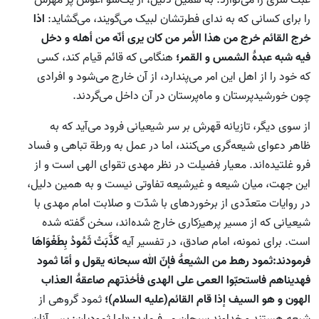
عبث سری را می‌نوازد. به همین دلیل، از یک‌سو آغوش پر مهرش
را برای کسانی که به ندای فطرتشان لبیک می‌گویند، می‌گشاید:
اذا
خرج القائم خرج من هذا الأمر من کان یری أنّه من أهله و دخل
فیه شبه عبدۀ الشمس و القمر؛
هنگامی که قائم قیام کند، کسی
که خود را از اهل این امر می‌پندارد، از آن خارج می‌شود و افرادی
چون خورشیدپرستان و ماه‌پرستان در آن داخل می‌گردند.
از سوی دیگر، تازیانه قهرش بر سر شیعیانی فرود می‌آید که به
ظاهر دعوای شیعه‌گری می‌کنند، اما در عمل به ورطة تباهی و فساد
فرو غلتیده‌اند. معیار فضیلت در نظر مهدی تقوای الهی است و از
این جهت، میان شیعه و غیرشیعه تفاوتی نیست و به همین دلیل،
در روایات متعدّدی از برخوردهای با شدّت و صلابت امام مهدی با
شیعیانی که از مسیر پرهیزکاری خارج شده‌اند، سخن گفته شده
است. برای نمونه، امام صادق، در تفسیر آیه
كَذَّبَتْ ثَمُودُ بِطَغْوَاهَا
فرمودند:ثمود رهط من الشیعۀ فإنّ الله سبحانه یقول و أمّا ثمود
فهدیناهم فاستحبّوا العمی علی الهدی فأخذتهم صاعقۀ العذاب
الهون و هو السیف إذا قام القائم(علیه السلام)
؛
ثمود گروهی از