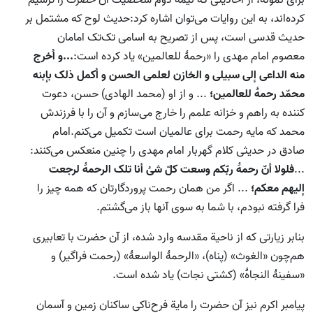
برای نمونه، از احادیثی که نیمة دوم شخصیت آن حضرت را ترسیم
کرده‌اند، به این روایات می‌توان اشاره کرد:حدیث لوح که مشتمل بر
حدیث قدسی است، پس از تصریح به اسامی تک‌تک امامان
معصوم امام مهدی را «رحمۀ للعالمین» یاد کرده است:
...و اُخرج
منه الداعی إلی سبیلی و الخازن لعلمی الحسن و اُکمل ذلک بإبنه
محمّد رحمۀ للعالمین؛
... و از او (محمد الهادی) حسن، دعوت
کننده به راهم و خزانه علمم را خارج می‌سازم و آن را با فرزندش
محمد که مایه رحمت برای عالمیان است تکمیل می‌کنم.امام
صادق در حدیثی کلام گهربار امام مهدی را ‌چنین منعکس می‌کنند:
...
فلولا أنّ رحمۀ ربّکم وسعت کلّ شیُ أنا تلک الرحمۀ لرجعت
إلیهم معکم؛
... اگر من همان رحمت پروردگارتان که همه چیز را
فرا گرفته نبودم، با شما به سوی آنها باز می‌گشتم.
بنابر زیارتی که از ناحیة مقدسه وارد شده، از آن حضرت با تعابیری
هم‌چون «الغوث» (پناه)، «الرحمۀ الواسعۀ» (رحمت فراگیر) و
«سفینۀ النجاۀ» (کشتی نجات) یاد شده است.
پیامبر اکرم نیز آن حضرت را مایة فرح‌ناکی ساکنان زمین و آسمان