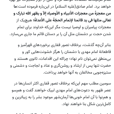
خواهد برد. امام صادق(علیه السلام) در این‌باره فرموده است:
ما
من معجزۀ من معجزات الأنبیاء و الأوصیاء إلاّ و یظهر الله تبارک و
تعالی مثلها فی ید قائمنا لإتمام الحجّۀ علی الأعداۀ؛
هیچ‌یک از
معجزات پیامبران و اوصیا نیست مگر این‌که خداوند برای تمام
شدن حجت بر دشمنان مثل آن را بر دستان قائم ما جاری می‌سازد.
بنابر آن‌چه گذشت، برخلاف تصور قفاری برخوردهای قهرآمیز و
قاطعانة امام مهدی با دشمنان را هرگز خشونت‌هایی کور و
بی‌منطق نمی‌توان نام نهاد؛ چرا‌که این اقدامات، ثانوی هستند و
حضرت تنها پس از ارشاد و روشن‌گری و عناد و لجاجت و دشمنی و
ستیزه‌جویی مخالفان به آنها خواهد پرداخت.
سومین مطلب مهم‌ این‌که برخلاف تصور قفاری اکثر انسان‌ها در
عصر ظهور به دعوت‌های امام مهدی لبیک خواهند گفت و هم‌سو
و هم‌نوا با آن امام خوبی‌ها آرمان‌شهر موعود بشر را به زیباترین و
کامل‌ترین شکل بنا خواهند نهاد.