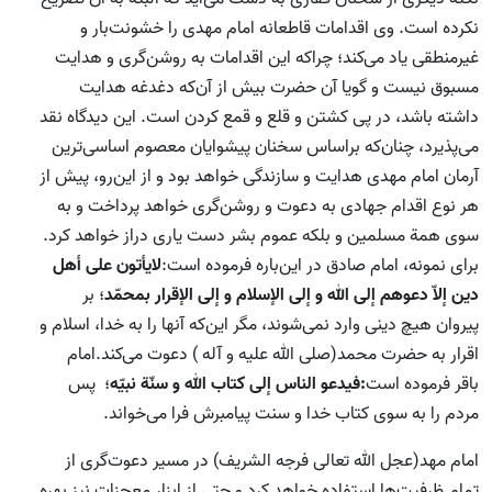
نکرده ‌است. وی اقدامات قاطعانه امام مهدی را خشونت‌بار و
غیرمنطقی یاد می‌کند؛ چرا‌که این اقدامات به روشن‌گری و هدایت
مسبوق نیست و گویا آن حضرت بیش از آن‌که دغدغه‌ هدایت
داشته باشد، در پی کشتن و قلع و قمع کردن است. این دیدگاه نقد
می‌پذیرد، چنان‌که براساس سخنان پیشوایان معصوم اساسی‌ترین
آرمان امام مهدی هدایت و سازندگی خواهد بود و از این‌رو، پیش از
هر نوع اقدام جهادی به دعوت و روشن‌گری خواهد پرداخت و به
سوی همة مسلمین و بلکه عموم بشر دست یاری دراز خواهد کرد.
برای نمونه، امام صادق در این‌باره فرموده است:
لایأتون علی أهل
دین إلاّ دعوهم إلی الله و إلی الإسلام و إلی الإقرار بمحمّد
؛ بر
پیروان هیچ دینی وارد نمی‌شوند، مگر این‌که آنها را به خدا، اسلام و
اقرار به حضرت محمد(صلی الله علیه و آله ) دعوت می‌کند.امام
باقر فرموده است
:فیدعو الناس إلی کتاب الله و سنّة نبیّه
؛ پس
مردم را به سوی کتاب خدا و سنت پیامبرش فرا می‌خواند.
امام مهد(عجل الله تعالی فرجه الشریف) در مسیر دعوت‌گری از
تمام ظرفیت‌ها استفاده خواهد کرد و حتی از ابزار معجزات نیز بهره