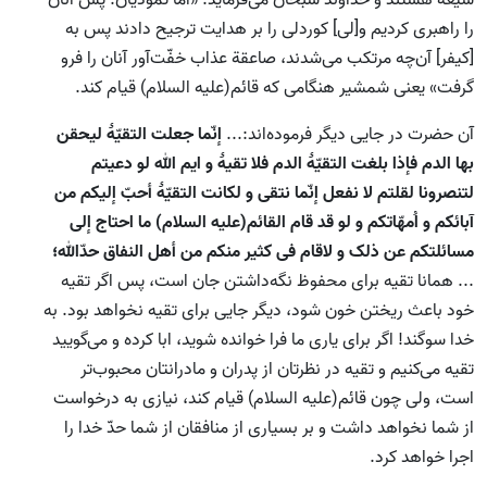
شیعه هستند و خداوند سبحان می‌فرماید: «اما ثمودیان: پس آنان
را راهبری کردیم و[لی] کوردلی را بر هدایت ترجیح دادند پس به
[کیفر] آن‌چه مرتکب می‌شدند، صاعقة عذاب خفّت‌آور آنان را فرو
گرفت» یعنی شمشیر هنگامی که قائم(علیه السلام) قیام کند.
آن حضرت در جایی دیگر فرموده‌اند:...
إنّما جعلت التقیّۀ لیحقن
بها الدم فإذا بلغت التقیّۀ الدم فلا تقیۀ و ایم الله لو دعیتم
لتنصرونا لقلتم لا نفعل إنّما نتقی و لکانت التقیّۀ أحبّ إلیکم من
آبائکم و اُمهّاتکم و لو قد قام القائم(علیه السلام) ما احتاج إلی
مسائلتکم عن ذلک و لاقام فی کثیر منکم من أهل النفاق حدّالله؛
... همانا تقیه برای محفوظ نگه‌داشتن جان است، پس اگر تقیه
خود باعث ریختن خون شود، دیگر جایی برای تقیه نخواهد بود. به
خدا سوگند! اگر برای یاری ما فرا خوانده شوید، ابا کرده و می‌گویید
تقیه می‌کنیم و تقیه در نظرتان از پدران و مادرانتان محبوب‌تر
است، ولی چون قائم(علیه السلام) قیام کند، نیازی به درخواست
از شما نخواهد داشت و بر بسیاری از منافقان از شما حدّ خدا را
اجرا خواهد کرد.