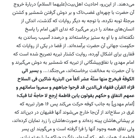
می‌دهند. از این‌رو، احادیث اهل‌بیت(علیهما السلام) دربارة خروج
آن حضرت با چهره‌ای غضب‌ناک و بر دوش گرفتن شمشیر و کشتن
مرجئۀ توبه نکرده، با توجه به دیگر روایات که گذشت، اندکی از
انسان‌های معاند را دربر می‌گیرد که ندای الهی امام را پاسخ
نگفته‌اند و با او به ستیز برخاسته‌اند و درصدد آسیب رساندن به
حکومت جهانی آن حضرت برآمده‌اند. از قضا در یکی از روایات که
قفاری برای اشکال آورده، روایت کشتار تبریه تصریح شده است که
امام مهدی با نفاق‌پیشگانی از تبریه که شمشیر به دوش می‌گیرند و
با آن حضرت به مخالفت برخاسته‌اند، می‌جنگد:... و
یسیر الی
الکوفۀ فیخرج منها ستّۀ عشر ألفاً من البتریة شاکین فی السلاح
قرّاء القرآن فقهاء فی‌الدین قد قرحوا جباههم و سمروا ساماتهم و
عمهم النفاق و حکهم یقولون یابن فاطمة إرجع لا حاجۀ لنا فیک؛
[امام مهدی] به جانب کوفه حرکت می‌کند پس 16 هزار تبریه که
غرق در سلاح‌اند از آن‌جا خارج می‌شوند آنها فقیهان در دین‌اند که
بر پیشانی‌هاشان پینه زده‌اند و صورت‌هاشان را زرد نمایان کرده‌اند،
ولی نفاق همه وجود آنها را فرا گرفته است و می‌گویند ای پسر
فاطمه از همان راهی که آمده‌ای بازگرد؛ چراکه ما را به تو نیازی