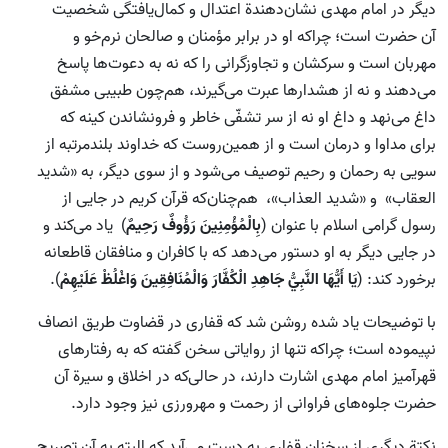
دیگر در امام مهدی نشان‌دهندة اعتدال و کمال‌یافتگی شخصیت
آن حضرت است؛ چرا‌که او در برابر مؤمنان و صالحان نرم‌خو و
مهربان است و سرکشان و تجاوزگرانی را که نه به دعوت‌ها پاسخ
می‌دهند و نه از هشدارها عبرت می‌گیرند، هم‌چون طبیبی مشفق
داغ می‌نهد و داغ او نه از سر تشفّی خاطر و فرونشاندن کینه که
برای مداوا و درمان است و از همین‌روست که خداوند بلند‌مرتبه از
سویی به رحمان و رحیم توصیف می‌شود و از سوی دیگر، به «شدید
العقاب» و «شدید العذاب»، هم‌چنان‌که قرآن کریم در جایی از
رسول گرامی اسلام با عنوان (
بِالْمُؤْمِنِينَ رَؤُوفٌ رَحِيمٌ
) یاد می‌کند و
در جایی دیگر به او دستور می‌دهد که با کافران و منافقان قاطعانه
برخورد کند: (
يَا أَيُّهَا النَّبِيُّ جَاهِدِ الْكُفَّارَ وَالْمُنَافِقِينَ وَاغْلُظْ عَلَيْهِمْ
).
با توضیحات یاد شده روشن شد که قفاری در قضاوت طریق انصاف
نپیموده‌ است؛ چرا‌که تنها از روایاتی سخن گفته‌ که به رفتارهای
قهرآمیز امام مهدی اشارت دارند، در حالی‌که در اخلاق و سیرة آن
حضرت جلوه‌های فراوانی از رحمت و مهرورزی نیز وجود دارد.
نکتة دیگری از سخنان قفاری به دست می‌آید که البته به آن تصریح