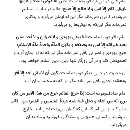
امام علی در این‌باره فرموده است:
یدین له عرض البلاد و طولها
لایبقی کافر إلاّ آمن و لا طالح إلاّ صلح
؛ عالم در برابر او تسلیم
می‌شود، کافری نمی‌ماند مگر این‌که ایمان می‌آورد و بدکاری
نمی‌ماند مگر این‌که به نیکی‌ها رو می‌آورد.
امام باقر فرموده است:
فلا یبقی یهودیّ و لانصرانیّ و لا أحد ممّن
یعبد غیرالله إلاّ آمن به وصدّقه و یکون الملّۀ واحدۀ ملّۀ الإسلام؛
هیچ یهودی و نصرانی باقی نمی‌ماند مگر این‌که به او ایمان آورد و
تصدیقش کند و در آن روزگار تنها دین، دین اسلام خواهد بود.
آن حضرت در جایی دیگر فرموده است:
یکون أن لایبقی أحد إلاّ أقرّ
بمحمّد
؛ احدی باقی نمی‌ماند مگر این‌که به محمدایمان ‌آورد.
امام صادقفرموده است
:إذا خرج القائم خرج من هذا الأمر من کان
یری أنّه من أهله و دخل فیه شبه عبدۀ الشمس و القمر
؛ چون قائم
قیام کند از این امر کسانی که گمان می‌رفت اهل آنند، خارج
می‌شوند و کسانی هم‌چون پرستندگان خورشید و ماه به آن
می‌گروند.