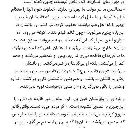
در مورد سایر انسان‌ها که رافضی نیستند، چنین گفته است:
«مخالفین ما در دولت ما بهره‌ای ندارند. خداوند خون آنها را هنگام
قیام قائم ما بر ما حلال کرده است» تا جایی که قائمشان شیعیان
زیدی را که اهل غلو نباشند، تعقیب کرده، می‌کشد. روایاتشان در
این‌باره چنین می‌گوید: «چون قائم قیام کند به کوفه می‌رود. ده
هزار و اندی نفر از کسانی که به نام بتریه معروفند، سلاح به‌دست
از آن‌جا خارج می‌شوند و می‌گویند از همان راهی که آمده‌ای بازگرد،
ما به فرزندان فاطمه نیازی نداریم. پس او شمشیر می‌کشد و همه
آنها را می‌کشد» بلکه او بی‌گناهان را نیز می‌کشد. روایاتشان
می‌گوید: «چون قائم خروج کرد، فرزندان قاتلین حسین را به خاطر
رفتار پدرانشان می‌کشد» و هم‌چنین قائمشان کاری جز کشتن ندارد
و کسی را باقی نمی‌گذارد و «از کسی درخواست توبه نمی‌کند».
و پاره‌ای از روایاتشان خون‌ریزی او ـ البته از غیر طایفة خودش ـ را
این‌چنین به تصویر کشیده است: «اگر مردم می‌دانستند وقتی قائم
خروج کرد چه می‌کند، بیشترشان دوست داشتند او را نبینند از بس
که مردم را می‌کشد... تا آن‌جا که بسیاری از مردم می‌گویند این از