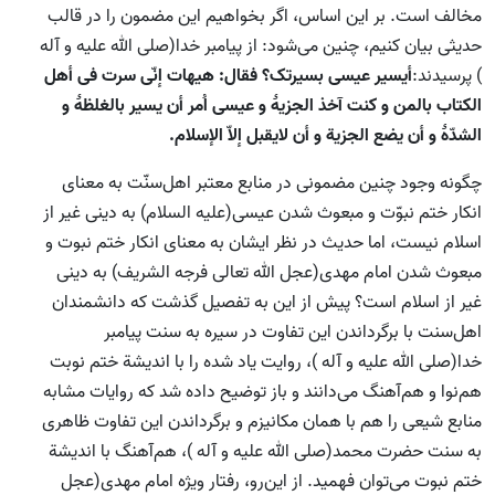
مخالف است. بر این اساس، اگر بخواهیم این مضمون را در قالب
حدیثی بیان کنیم، چنین می‌شود: از پیامبر خدا(صلی الله علیه و آله
) پرسیدند:
أیسیر عیسی بسیرتک؟ فقال: هیهات إنّی سرت فی أهل
الکتاب بالمن و کنت آخذ الجزیۀ و عیسی اُمر أن یسیر بالغلظۀ و
الشدّۀ و أن یضع الجزیة و أن لایقبل إلاّ الإسلام.
چگونه وجود چنین مضمونی در منابع معتبر اهل‌سنّت به معنای
انکار ختم نبوّت و مبعوث شدن عیسی(علیه السلام) به دینی غیر از
اسلام نیست، اما حدیث در نظر ایشان به معنای انکار ختم نبوت و
مبعوث شدن امام مهدی(عجل الله تعالی فرجه الشریف) به دینی
غیر از اسلام است؟ پیش از این به تفصیل گذشت که دانشمندان
اهل‌سنت با برگرداندن این تفاوت در سیره به سنت پیامبر
خدا(صلی الله علیه و آله )، روایت یاد شده را با اندیشة ختم نوبت
هم‌نوا و هم‌آهنگ می‌دانند و باز توضیح داده شد که روایات مشابه
منابع شیعی را هم با همان مکانیزم و برگرداندن این تفاوت ظاهری
به سنت حضرت محمد(صلی الله علیه و آله )، هم‌آهنگ با اندیشة
ختم نبوت می‌توان فهمید. از این‌رو، رفتار ویژه امام مهدی(عجل