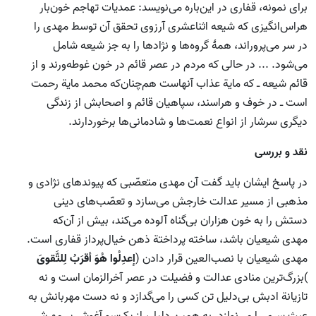
برای نمونه، قفاری در این‌باره می‌نویسد: عمدیات تهاجم خون‌بار
هراس‌انگیزی که شیعه اثناعشری آرزوی تحقق آن توسط مهدی را
در سر می‌پروراند، همۀ گروه‌ها و نژادها را به جز شیعه شامل
می‌شود. ... در حالی که مردم در عصر قائم در خون غوطه‌ورند و از
قائم شیعه ـ که مایة عذاب آنهاست هم‌چنان‌که محمد مایة رحمت
است ـ در خوف و هراسند، سپاهیان قائم و اصحابش از زندگی
دیگری سرشار از انواع نعمت‌ها و شادمانی‌ها برخوردارند.
نقد و بررسی
در پاسخ ایشان باید گفت آن مهدی متعصّبی که پیوندهای نژادی و
مذهبی از مسیر عدالت خارجش می‌سازد و تعصّب‌های دینی
دستش را به خون هزاران بی‌گناه آلوده می‌کند، بیش از آن‌که
مهدی شیعیان باشد، ساخته پرداختة ذهن خیال‌پرداز قفاری است.
مهدی شیعیان با نصب‌العین قرار دادن (
إعد
لُوا هُوَ أقرَبُ لِلتَّقویَ
)بزرگ‌ترین منادی عدالت و فضیلت در عصر آخرالزمان است و نه
تازیانة ادبش بی‌دلیل تن کسی را می‌گدازد و نه دست مهربانش به