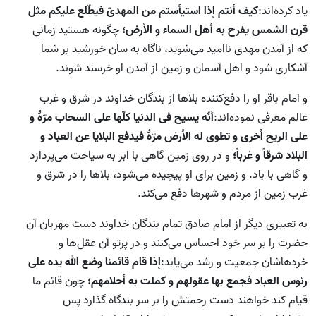
یاد کرده‌اند:
کیف أنتم إذا استیأستم من المهدیّ فیطّلع علیکم مثل
قرن الشمس یفرح به أهل السماء و الأرض؛
چگونه هستید زمانی
که از آمدن مهدی ناامید می‌شوید، ناگاه به سان خورشید بر شما
آشکاری شود و اهل آسمان و زمین از آمدن او خرسند شوند.
و امام باقر او را دفع‌کننده بلاها از بندگان خداوند در شرق و غرب
عالم معرفی نموده‌اند:
أنّه یسیح فی الدنیا کلّها علی السحاب مرّۀ و
علی الریح اُخری و تطوی له الأرض مرّۀ فیدفع البلایا عن العباد و
البلاد شرقاً و غرباً؛
و در روی زمین گاهی با ابر به سیاحت می‌پردازد
و گاهی با باد. و زمین برای او پیچیده می‌شود، بلاها را در شرق و
غرب زمین از مردم و شهرها دفع می‌کند.
به تعبیری دیگر از امام صادق تمام بندگان خداوند دست مهربان آن
حضرت را بر سر خود احساس می‌کنند و در پرتو آن عقل‌ها و
خردهاشان جمعیت و رشد می‌یابد:
إذا قام قائمنا وضع الله یده علی
رئوس العباد فجمع بها عقولهم و کملت به أحلامهم؛
چون قائم ما
قیام کند خواهند دست رحمتش را بر سر بندگاه گذارد پس