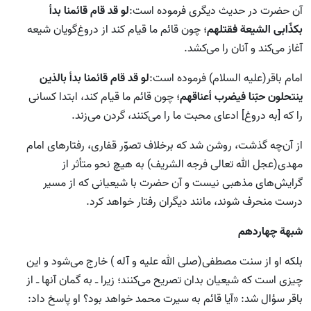
آن حضرت در حدیث دیگری فرموده است:
لو قد قام قائمنا بدأ
بکذّابی الشیعة فقتلهم
؛ چون قائم ما قیام کند از دروغ‌گویان شیعه
آغاز می‌کند و آنان را می‌کشد.
امام باقر(علیه السلام) فرموده است:
لو قد قام قائمنا بدأ بالذین
ینتحلون حبّنا فیضرب أعناقهم
؛ چون قائم ما قیام کند، ابتدا کسانی
را که [به دروغ] ادعای محبت ما را می‌کنند، گردن می‌زند.
از آن‌چه گذشت، روشن شد که برخلاف تصوّر قفاری، رفتارهای امام
مهدی(عجل الله تعالی فرجه الشریف) به هیچ نحو متأثر از
گرایش‌های مذهبی نیست و آن حضرت با شیعیانی که از مسیر
درست منحرف شوند، مانند دیگران رفتار خواهد کرد.
شبهة چهاردهم
بلکه او از سنت مصطفی(صلی الله علیه و آله ) خارج می‌شود و این
چیزی است که شیعیان بدان تصریح می‌کنند؛ زیرا ـ به گمان آنها ـ از
باقر سؤال شد: «آیا قائم به سیرت محمد خواهد بود؟ او پاسخ داد: