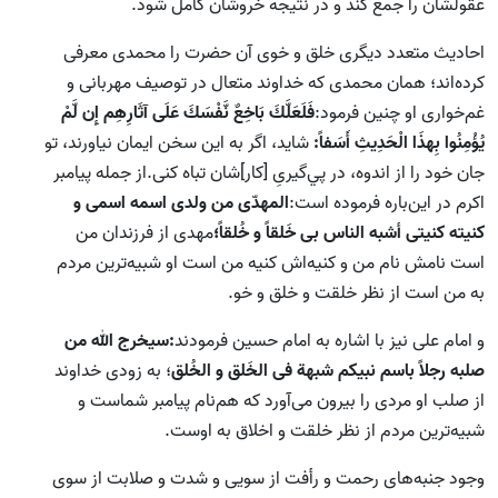
عقولشان را جمع کند و در نتیجه خروشان کامل شود.
احادیث متعدد دیگری خلق و خوی آن حضرت را محمدی معرفی
کرده‌اند؛ همان محمدی که خداوند متعال در توصیف مهربانی و
غم‌خواری او چنین فرمود:
فَلَعَلَّكَ بَاخِعٌ نَّفْسَكَ عَلَى‏ آثَارِهِم إِن لَّمْ
يُؤْمِنُوا بِهذَا الْحَدِيثِ أَسَفاً:
شايد، اگر به اين سخن ايمان نياورند، تو
جان خود را از اندوه، در پي‌گيرىِ [كار]‌شان تباه كنى.از جمله پیامبر
اکرم در این‌باره فرموده است:
المهدّی من ولدی اسمه اسمی و
کنیته کنیتی أشبه الناس بی خَلقاً و خُلقاً؛
مهدی از فرزندان من
است نامش نام من و کنیه‌اش کنیه من است او شبیه‌ترین مردم
به من است از نظر خلقت و خلق و خو.
و امام علی نیز با اشاره به امام حسین فرمودند
:سیخرج الله من
صلبه رجلاً باسم نبیکم شبهة فی الخَلق و الخُلق
؛ به زودی خداوند
از صلب او مردی را بیرون می‌آورد که هم‌نام پیامبر شماست و
شبیه‌ترین مردم از نظر خلقت و اخلاق به اوست.
وجود جنبه‌های رحمت و رأفت از سویی و شدت و صلابت از سوی