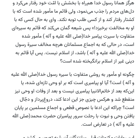
هرگز همانا رسول خدا هم‌راه با بخشش با امّت خود رفتار می‌کرد و
دل‌های مردم را جذب می‌نمود، ولی قائم ما مأمور شده است که با
کشتار رفتار کند و از کسی طلب توبه نکند. وای به حال کسی که با
او به مخالفت برخیزد!» پس شیعه گمان می‌کند که قائم به سیره‌ای
متفاوت با سیرت پیامبر خدا(صلی الله علیه و آله ) مأمور شده
است، در حالی که به اجماع مسلمانان هرچه مخالف سیرة رسول
خدا(صلی الله علیه و آله ) باشد، از اسلام نیست. پس آیا قائم به
دینی غیر از اسلام برانگیخته شده است؟
چگونه او مأمور به روشی متفاوت با سیره رسول خدا(صلی الله علیه
و آله ) است؟ آیا او پیامبری است که بر او وحی تازه‌ای شده، یا
این‌که بعد از خاتم‌الانبیا پیامبری نیست و بعد از وفات او وحی نیز
منقطع شد و هرکس چیزی جز این ادعا کند، دروغ‌پرداز و دجّال
است؟ چرا‌که این ادعا با نصوص قطعی و اجماع مسلمین بر پایان
یافتن وحی و نبوت با رحلت سرور پیامبران حضرت محمد(صلی الله
علیه و آله ) در تعارض است.
این روایات مکنونات قبلی سازندگان آن را به تصویر می‌کشد و