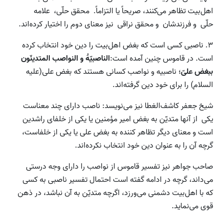
اهل‌بیت تظاهر می‌کنند، صریحاً یا التزاماً. محقق حلّی، علامه
حلّی و فرزندشان و محقق نراقی نیز معنای دوم را اختیار کرده‌اند.
3.‌ ناصبی کسی است که بغض اهل‌بیت را دین خود انتخاب کرده
است. در قاموس چنین آمده است:
الناصبیّۀ و النواصب المتدینّون
ببغض علیّ
؛‌ ناصبیه و نواصب کسانی هستند که بغض علی(علیه
السلام) را برای خود دین گرفته‌اند.
شیخ جعفر کاشف‌الغطا نیز می‌نویسد: ناصب دارای چند معناست
یکی از آنها متدیّن به بغض امیر مؤمنین یا یکی از خلفای راشدین
است و معنای دیگر تظاهر کننده به بغض علی یا یکی از خلفاست،
گرچه آن را به عنوان دین خود انتخاب نکرده‌اند.
صاحب جواهر نیز تفسیر قاموس از نواصب را دارای وجه درستی
می‌داند، گرچه در ادامه گفته است احتمال تفسیر ناصبی به کسی
که با اهل‌بیت دشمنی می‌ورزد، اگرچه متدیّن به آن نباشد، در ذهن
قوی می‌نماید.