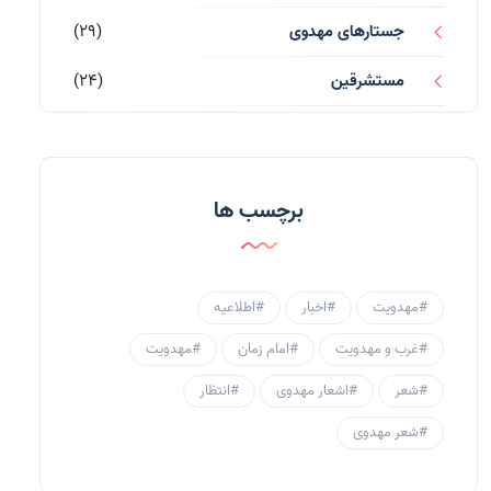
جستارهای مهدوی
(29)
مستشرقین
(24)
قرآن کریم
(77)
احادیث و روایات
(53)
برچسب ها
احادیث مهدوی
(3)
جامعه مهدوی
(58)
#مهدویت
#اخبار
#اطلاعیه
سبک زندگی مهدوی
(30)
#غرب و مهدویت
#امام زمان
#مهدویت
منتظران
(25)
#شعر
#اشعار مهدوی
#انتظار
زنان و مهدویت
(41)
#شعر مهدوی
مهدی یاوران
(20)