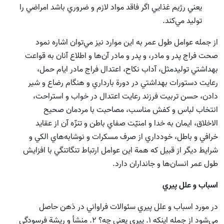
يعني رژيم غذايي اگر فاقد مواد لازم و ضروري باشد امراضي را
توليد مي‌كند.
از جمله عوامل طول عمر به اين موارد نيز مي‌‌توان اشاره نمود
صحت فراج پدر و مادر، و پدر و مادر آن‌ها و اطلاع آنان به قواعت
بهداشتي توليدمثل، آداب نكاح، اعتدال فراج مادر ايام حمل،
رعايت دستورات بهداشتي در دورة بارداري و هنگام رضاع و شير
دادن، حسن تربيت فرزند رعايت اعتدال در خواب و استراحت،
انتخاب لباس و كفش مناسب، مصاحبت با مردمان صحيح
الاخلاق، ايمان به خدا و امنيّت صفاي باطن و تنزّه آن از عقايد
خرافي و باطل، خودداري از صرف مسكرات و نوشابه‌هاي الكي و
شرايط ديگر از قبيل كه همة اين عوامل ارتباط تنگاتنگي با افزايش
طول عمر انسان‌ها و جانداران دارد.
اسباب و علل پيري
در مورد اسباب و علل پيري سئوالات فراواني در ذهن حاصل
مي‌شود از جمله اينكه 1. پيري يعني چه؟ 2. منشأ و ريشة فرسودگي