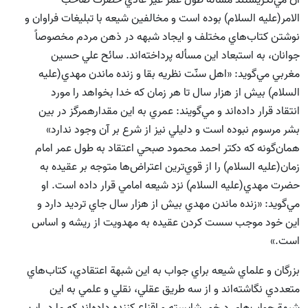
الامر(علیه السلام) بوده است و مخالفين شيعه با تبليغات فراوان و
نوشتن كتاب‌هاي مختلف و ايجاد شبهه در ذهن مردم مخصوصاً
جوانان، به استبعاد اين مسأله پرداخته‌اند. سائح علي حسين
مغربي مي‌گويد: «اهل سنّت نظريه بقا و زنده ماندن مهدي(علیه
السلام) بيش از هزار سال تا هر زمان كه خدا بخواهد را مورد
انتقاد قرار داده‌اند و مي‌گويند: عمري به اين مقدارهمرگز در بين
بشر مرسوم نبوده است و دليلي نيز از شرع بر آن وجود ندارد»
همان‌گونه كه دكتر احمد محمود صبحي اعتقاد به طول عمر امام
زمان(علیه السلام) را از قوي‌ترين اعتراض‌ها متوجه بر عقيده به
حضرت مهدي(علیه السلام) نزد شيعه امامي قرار داده است. او
مي‌گويد: «زنده ماندن مهدي بيش از هزار سال جاي ترديد دارد و
اين خود موجب سست كردن عقيده به مهدويت از ريشه و اساس
است.»
بزرگان و علماي شيعه براي جواب به اين شبهة اعتقادي، كتاب‌هاي
متعددي نگاشته‌اند و از سه طريق عقلي، نقلي و علمي به اين
شبهة جواب‌هاي درخور شايسته و اقناع كننده داده‌اند كه ما در اين