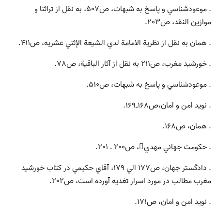
. موعودشناسي و پاسخ به شبهات، ص507، به نقل از تراثنا و
موازين النقد، ص203.
. همان به نقل از نظرية‌ الامامة لدي الشيعة الإثني عشريه، ص411.
. خورشيد مغرب، ص211 به نقل از آثار الباقية، ص78.
. موعودشناسي و پاسخ به شبهات، ص510.
. نويد امن و امان،‌ص168ـ169.
. همان، ص168.
. حكومت جهاني مهدي، ص200 ـ 201.
. دادگستر جهان، ص177 الي 179، آقاي حكيمي در كتاب خورشيد
مغرب مطالب در مورد اسرار تغديه آورده است، ص202.
. نويد امن و امان، ص171.