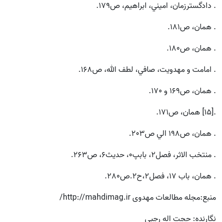
. دادگسترزمان، اميني، ابراهيم، ص179.
. همان، ص181.
. همان، ص180.
. امامت و مهدويت،‌ صافي، لطف الله، ص168.
. همان، ص169 و 170.
.[15] همان، ص171.
. همان، ص198 الي ص203.
. منتخب الاثر، فصل2، بابپ0، حديث6، ص263.
. همان، باب 17، فصل2،‌ح2.‌ص280.
منبع:
مجله مطالعات مهدوی http://mahdimag.ir/
نگارنده:
حجت اله رجبي