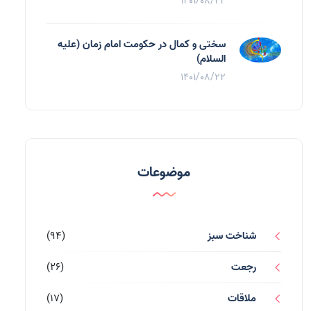
1401/08/22
سختی و کمال در حکومت امام زمان (علیه
السلام)
1401/08/22
موضوعات
شناخت سبز
(94)
رجعت
(26)
ملاقات
(17)