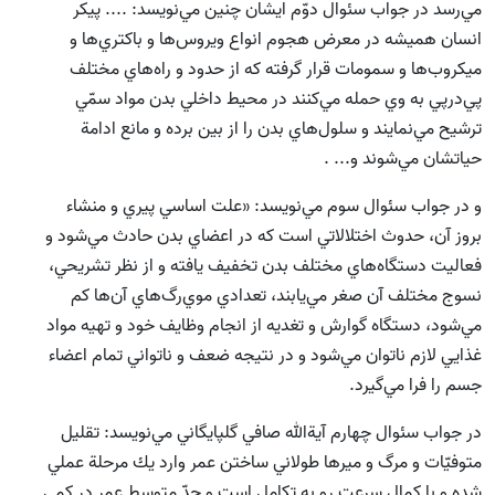
مي‌رسد
در جواب سئوال دوّم ايشان چنين مي‌نويسد: .... پيكر
انسان هميشه در معرض هجوم انواع ويروس‌ها و باكتر‌ي‌ها و
ميكروب‌ها و سمومات قرار گرفته كه از حدود و راه‌هاي مختلف
پي‌درپي به وي حمله مي‌كنند در محيط داخلي بدن مواد سمّي
ترشيح مي‌نمايند و سلول‌هاي بدن را از بين برده و مانع ادامة
حياتشان مي‌شوند و... .
و در جواب سئوال سوم مي‌نويسد: «علت اساسي پيري و منشاء‌
بروز آن،‌ حدوث اختلالاتي است كه در اعضاي بدن حادث مي‌شود و
فعاليت‌ دستگاه‌هاي مختلف بدن تخفيف يافته و از نظر تشريحي،
نسوج مختلف آن صغر مي‌يابند، تعدادي موي‌رگ‌هاي آن‌ها كم
مي‌شود، دستگاه‌ گوارش و تغديه از انجام وظايف خود و تهيه مواد
غذايي لازم ناتوان مي‌شود و در نتيجه ضعف و ناتواني تمام اعضاء
جسم را فرا مي‌گيرد.
در جواب سئوال چهارم آية‌الله صافي گلپايگاني مي‌نويسد: تقليل
متوفيّات و مرگ‌ و ميرها طولاني ساختن عمر وارد يك مرحلة عملي
شده و با كمال سرعت رو به تكامل است و حدّ متوسط عمر در كمي