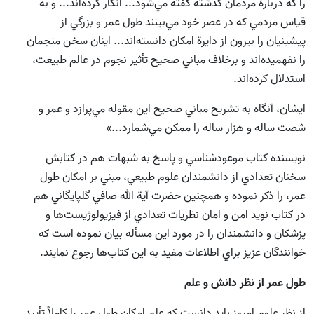
را كه دربارة مردمان گذشته گفته مي‌شود... انكار كرده‌اند... و به
قياس مردمي كه در عصر خود مي‌بينند طول عمر و بزرگي از
پيشينيان را بيرون از دايرة امكان دانسته‌اند... اينان سخن منجمان
را نفهميده‌اند و برخلاف مباني صحيح تأثير نجوم در عالم طبيعت،
استدلال كرده‌اند.
ايشان، آنگاه به تشريح مباني صحيح اين مقوله مي‌پرازد و عمر و
شصت ساله و هزار ساله را ممكن مي‌شمارد...»
نويسنده كتاب موعودشناسي و پاسخ به شبهات هم در كتابش
سخنان تعدادي از دانشمندان علوم طبيعي، مبني بر امكان طول
عمر، را ذكر نموده
و همچنين حضرت آية الله صافي گلپايگاني هم
در كتاب نويد امن و امان نظريات تعدادي از فيزيولوژيست‌ها و
پزشكان و دانشمندان را در مورد اين مسأله بيان نموده است
كه
خوانندگان عزيز براي اطلاعات مفيد به اين كتاب‌ها رجوع نمايند.
طول عمر از نظر دانش و علم
از نظر علوم امروز بايد دانست كه علم امكان طول عمر را كاملاً تأييد