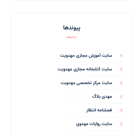
مدعیان دروغین
(36)
تایپوگرافی
(11)
پیوندها
پاورپوینت
(3)
فرق انحرافی
(34)
سایت آموزش مجازی مهدویت
رسانه ها
(27)
سایت کتابخانه مجازی مهدویت
بازی ها
(1)
سایت مرکز تخصصی مهدویت
بردگان ابلیس
(1)
مهدی بلاگ
صهیونیسم
(4)
فصلنامه انتظار
شعر
(144)
سایت روایات مهدوی
دلنوشته
(21)