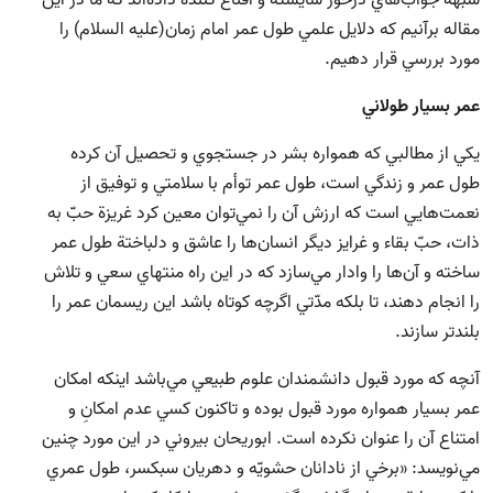
مقاله برآنيم كه دلايل علمي طول عمر امام زمان(علیه السلام) را
مورد بررسي قرار دهيم.
عمر بسيار طولاني
يكي از مطالبي كه همواره بشر در جستجوي و تحصيل آن كرده
طول عمر و زندگي است، طول عمر توأم با سلامتي و توفيق از
نعمت‌هايي است كه ارزش آن را نمي‌توان معين كرد غريزة حبّ به
ذات، حبّ بقاء و غرايز ديگر انسان‌ها را عاشق و دلباختة طول عمر
ساخته و آن‌ها را وادار مي‌سازد كه در اين راه منتهاي سعي و تلاش
را انجام دهند، تا بلكه مدّتي اگرچه كوتاه باشد اين ريسمان عمر را
بلندتر سازند.
آنچه كه مورد قبول دانشمندان علوم طبيعي مي‌باشد اينكه امكان
عمر بسيار همواره مورد قبول بوده و تاكنون كسي عدم امكانِ و
امتناع آن را عنوان نكرده است. ابوريحان بيروني در اين مورد چنين
مي‌نويسد: «برخي از نادانان حشويّه و دهريان سبكسر، طول عمري