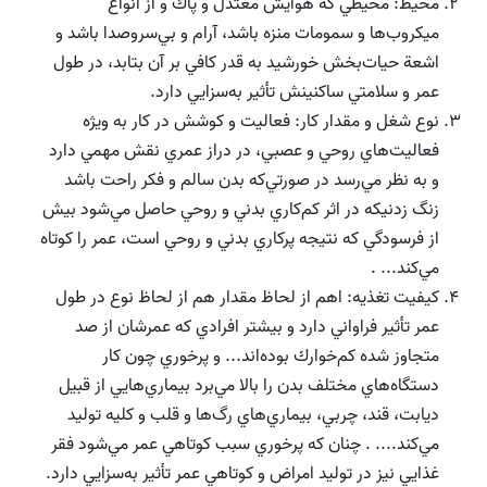
محيط: محيطي كه هوايش معتدل و پاك و از انواع
ميكروب‌ها و سمومات منزه باشد،‌ آرام و بي‌سروصدا باشد و
اشعة حيات‌بخش خورشيد به قدر كافي بر آن بتابد، در طول
عمر و سلامتي ساكنينش تأثير به‌سزايي دارد.
نوع شغل و مقدار كار: فعاليت و كوشش در كار به ويژه
فعاليت‌هاي روحي و عصبي، در دراز عمري نقش مهمي دارد
و به نظر مي‌رسد در صورتي‌كه بدن سالم و فكر راحت باشد
زنگ زدنيكه در اثر كم‌كاري بدني و روحي حاصل مي‌شود بيش
از فرسودگي كه نتيجه پركاري بدني و روحي است، عمر را كوتاه
مي‌كند... .
كيفيت تغذيه: اهم از لحاظ مقدار هم از لحاظ نوع در طول
عمر تأثير فراواني دارد و بيشتر افرادي كه عمرشان از صد
متجاوز شده كم‌خوارك بود‌ه‌اند... و پرخوري چون كار
دستگاه‌هاي مختلف بدن را بالا مي‌برد بيماري‌هايي از قبيل
ديابت، قند، چربي، بيماري‌هاي رگ‌ها و قلب و كليه توليد
مي‌كند.... . چنان كه پرخوري سبب كوتاهي عمر مي‌شود فقر
غذايي نيز در توليد امراض و كوتاهي عمر تأثير به‌سزايي دارد.