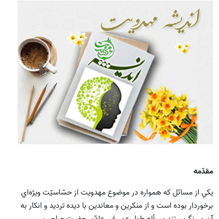
مقدّمه
يكي از مسائل كه همواره در موضوع مهدويت از حسّاسيّت ويژه‌اي
برخوردار بوده است و از منكرين و معاندين‌ با ديده ترديد و انكار به
آن مي‌نگريستند مسأله طول عمر غير عادّي حضرت صاحب