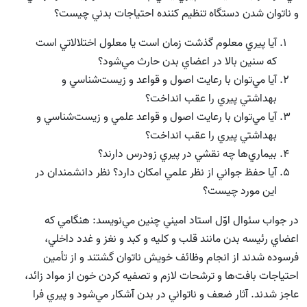
و ناتوان شدن دستگاه‌ تنظيم كننده احتياجات بدني چيست؟
آيا پيري معلوم گذشت زمان است يا معلول اختلالاتي است
كه سنين بالا در اعضاي بدن حارث مي‌شود؟
آيا مي‌توان با رعايت اصول و قواعد و زيست‌شناسي و
بهداشتي پيري را عقب انداخت؟
آيا مي‌توان با رعايت اصول و قواعد علمي و زيست‌شناسي و
بهداشتي پيري را عقب انداخت؟
بيماري‌ها چه نقشي در پيري زودرس دارند؟
آيا حفظ جواني از نظر علمي امكان دارد؟ نظر دانشمندان در
اين مورد چيست؟
در جواب سئوال اوّل استاد اميني چنين مي‌نويسد: هنگامي كه
اعضاي رئيسه بدن مانند قلب و كليه و كبد و نغز و غدد داخلي،
فرسوده شدند از انجام وظائف خويش ناتوان گشتند و از تأ‌مين
احتياجات بافت‌ها و ترشحات لازم و تصفيه كردن خون از مواد زائد،
عاجز شدند. آثار ضعف و ناتواني در بدن آشكار مي‌شود و پيري فرا