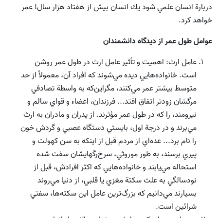
دربارة انسان علمي شود يك انسان بيش از هفتاد هزار سال! عمر
خواهد كرد.
عوامل طول عمر از ديدگاه دانشمندان
عامل ارث: اهميت و تأثير عامل ارث در طول عمر روشن
است. خانواده‌هايي ديده مي‌شوند كه افراد آن، معمولاً از حد
متوسط بيشتر عمر مي‌كنند، مگراين‌كه به واسطة تصادفي
مرگشان زودتر اتفاق افتد... فرزندان، اعضاء و قواي سالم و
نيرومند، را كه در طول عمر مؤثرند. از پدران و مادران به ارث
مي‌برند و در درجة‌ اول، بايستي دستگاه عصبي و گردش خون
را نام برد... عده‌اي از مردم قبل از اينكه به سن كهولت و
پيري برسند، به طور موروثي، سرخ‌رگهايشان سفت شده
استحاله مي‌يابند و خانواده‌هايي كه اكثر افرادش، قبل از
نودسالگي به علت سكتة مغزي يا قلبي، از دنيا مي‌روند
بسيارند مي‌دانيم كه بزرگ‌ترين عامل اين سكته‌ها، سفتي
شرائين است.