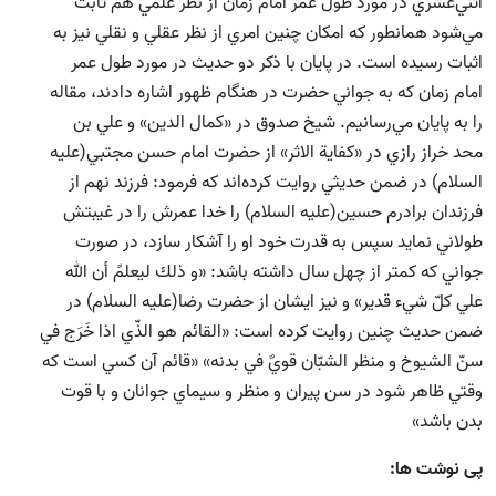
اثني‌عشري در مورد طول عمر امام زمان از نظر علمي هم ثابت
مي‌شود همانطور كه امكان چنين امري از نظر عقلي و نقلي نيز به
اثبات رسيده است. در پايان با ذكر دو حديث در مورد طول عمر
امام زمان كه به جواني حضرت در هنگام ظهور اشاره دادند، مقاله
را به پايان مي‌رسانيم. شيخ صدوق در «كمال الدين» و علي بن
محد خراز رازي در «كفاية الاثر» از حضرت امام حسن مجتبي(علیه
السلام) در ضمن حديثي روايت كرده‌اند كه فرمود: فرزند نهم از
فرزندان برادرم حسين(علیه السلام) را خدا عمرش را در غيبتش
طولاني نمايد سپس به قدرت خود او را آشكار سازد، در صورت
جواني كه كمتر از چهل سال داشته باشد: «و ذلك ليعلمً أن الله
علي كلّ شيء قدير»
و نيز ايشان از حضرت رضا(علیه السلام) در
ضمن حديث چنين روايت كرده است: «القائم هو الذّي اذا خَرَج في
سنّ الشيوخ و منظر الشبّان قويٌ في بدنه»
«قائم آن كسي است كه
وقتي ظاهر شود در سن پيران و منظر و سيماي جوانان و با قوت
بدن باشد»
پی نوشت ها: