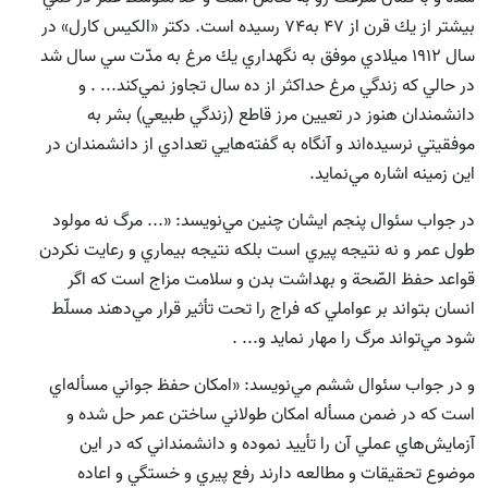
بيشتر از يك قرن از 47 به74 رسيده است. دكتر «الكيس كارل» در
سال 1912 ميلادي موفق به نگهداري يك مرغ به مدّت سي سال شد
در حالي كه زندگي مرغ حداكثر از ده سال تجاوز نمي‌كند... .
و
دانشمندان هنوز در تعيين مرز قاطع (زندگي طبيعي) بشر به
موفقيتي نرسيده‌اند و آنگاه به گفته‌هايي تعدادي از دانشمندان در
اين زمينه اشاره مي‌نمايد.
در جواب سئوال پنجم ايشان چنين مي‌نويسد: «... مرگ نه مولود
طول عمر و نه نتيجه پيري است بلكه نتيجه بيماري و رعايت نكردن
قواعد حفظ الصّحة و بهداشت بدن و سلامت مزاج است كه اگر
انسان بتواند بر عواملي كه فراج را تحت تأثير قرار مي‌دهند مسلّط
شود مي‌تواند مرگ را مهار نمايد و... .
و در جواب سئوال ششم مي‌نويسد: «امكان حفظ جواني مسأله‌اي
است كه در ضمن مسأله امكان طولاني ساختن عمر حل شده و
آزمايش‌هاي عملي آن را تأييد نموده و دانشمنداني كه در اين
موضوع تحقيقات و مطالعه دارند رفع پيري و خستگي و اعاده