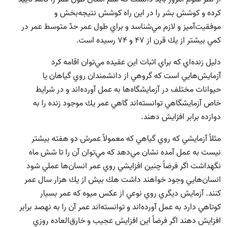
كرده و كوشش بشر را در اين راه كوشش نتيجه‌بخش و
موفقيت‌آميز و لازم مي‌شناسد و براي طول عمر حدّ متوسط عمر در
كمي بيشتر از يك قرن از 47 و 74 رسيده است.
دليل زنده‌اي كه براي اثبات اين عقيده مي‌توان اقامه كرد
آزمايش‌هايي است كه گروهي از دانشمندان روي گياهان يا
حيوانات مختلف در آزمايشگاه‌ها به عمل آورده‌اند و در شرايط
خاص آزمايشگاهي توانسته‌اند گاهي عمر يك موجود زنده را به
دوازده برابر افزايش دهند.
مثلاً آزمايشي كه روي گياهي كه معمولاً عمرش دو هفته بيشتر
نيست به عمل آمده نشان مي‌دهد كه مي‌‌توان آن را تا شش ماه
نگهداشت اگر فرضاً چنين افزايشي روي عمر انسان‌ها عملي شود
انسان‌هايي وجود خواهند داشت هك بيش از يك هزار سال عمر
كنند. آزمايش ديگري روي نوعي از عكس ميوه كه عمر بسيار
كوتاهي دارد به عمل آورده‌اند و توانسته‌اند عمر آن را به نهصد برابر
افزايش دهند اگر فرضاً اين افزايش عجيب و خارق‌العاده روزي