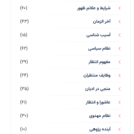
شرایط و علائم ظهور
(60)
آخر الزمان
(43)
آسیب شناسی
(15)
نظام سیاسی
(62)
مفهوم انتظار
(29)
وظایف منتظران
(24)
منجی در ادیان
(35)
عاشورا و انتظار
(61)
نظام مهدوی
(30)
آینده پژوهی
(10)