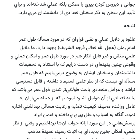
جواني و ديررس كردن پيري را ممكن بلكه عملي شناخته‌اند و براي
تأييد اين سخن به ذكر سخنان تعدادي از دانشمندان مي‌پردازد.
نتيجه
علاوه بر دلايل عقلي و نقلي فراوان كه در مورد مسأله طول عمر
امام زمان (عجل الله تعالی فرجه الشریف) وجود دارد. ما دلايل
علمي متقن و غير قابل انكار هم در مورد طول عمر و امكان عملي و
وقوعي چنين پديده‌اي در دست درايم كه با استناد به تحقيقات
دانشمندان و سخنان ايشان به وضوح درمي‌يابيم كه طول عمر
مسأله‌اي نيست كه از نظر علمي استبعاد داشته و قابل دسترسي
نباشد و عوامل متعددي باعث طولاني‌تر شدن طول عمر مي‌باشد كه
ما به تعدادي از آن عوامل اشاره نموديم كه از جمله مي‌‌توان به
عامل وراثت، محيط، كيفيت تغذيه و رعايت مسائل بهداشتي اشاره
نمود. آنگاه به اسباب و علل پيري پرداخته‌ و ضمن ايراد
پرسش‌هايي در اين مورد ارائه جواب آن‌ها پرداختيم و وقتي از نظر
علمي، امكان چنين پديده‌اي به اثبات رسيد، عقيدة مذهب