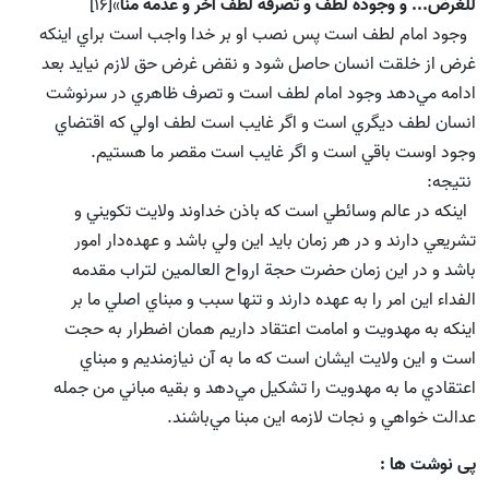
للغرض... و وجوده لطف و تصرفه لطف آخر و عدمه منّا
»[16]
وجود امام لطف است پس نصب او بر خدا واجب است براي اينكه
غرض از خلقت انسان حاصل شود و نقض غرض حق لازم نيايد بعد
ادامه مي‌دهد وجود امام لطف است و تصرف ظاهري در سرنوشت
انسان لطف ديگري است و اگر غايب است لطف اولي كه اقتضاي
وجود اوست باقي است و اگر غايب است مقصر ما هستيم.
نتيجه:
اينكه در عالم وسائطي است كه باذن خداوند ولايت تكويني و
تشريعي دارند و در هر زمان بايد اين ولي باشد و عهده‌دار امور
باشد و در اين زمان حضرت حجة ارواح العالمين لتراب مقدمه
الفداء اين امر را به عهده دارند و تنها سبب و مبناي اصلي ما بر
اينكه به مهدويت و امامت اعتقاد داريم همان اضطرار به حجت
است و اين ولايت ايشان است كه ما به آن نيازمنديم و مبناي
اعتقادي ما به مهدويت را تشكيل مي‌دهد و بقيه مباني من جمله
عدالت خواهي و نجات لازمه اين مبنا مي‌باشند.
پی نوشت ها :