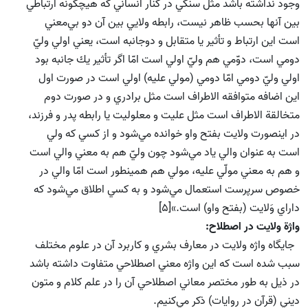
وجود نداشته باشد مثل سنگي در كنار انساني كه هيچگونه ارتباطي
بين آنها بحسب ظاهر نيست، رابطه ولايي بين آن دو بي‌معني
است اين ارتباط و تأثير يا متقابل و دوجانبه است،‌ يعني اولي وليّ
دومي است،‌ دوّمي هم وليّ اولي است امّا اگر تأثير يك جانبه بود
اولي وليّ دومي امّا دومي (مولي عليه) اولي است در صورت اول
اين اضافه متوافقه الاطراف است مثل برادري و در صورت دوم
متخالقة الاطراف است مثل عليت و معلوليت يا رابطه پدر و فرزند،
در اينصورت ولايت بفتح واو خوانده مي‌شود و از كسي كه ولي
است به عنوان والي ياد مي‌شود چون وليّ هم به معني والي است
و هم به معني مولّي عليه، مولي هم همينطور است امّا والي در
خصوص سرپرست استعمال مي‌شود و به كسي اطلاق مي‌شود كه
داراي وَلايت (بفتح واو) است.»[5]
واژة ولايت در اصطلاح:
جايگاه واژه ولايت در معارف بشري و كاربرد آن در علوم مختلف
سبب شده است كه اين واژه معني اصطلاحي متفاوت داشته باشد
در ذيل به طور مختصر معاني اصطلاحي آن را در علم كلام و متون
ديني (قرآن در روايات) ذكر مي‌كنيم.