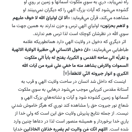
راه نمي‌يابد، دري به سوي ملكوت آسمانها و زمين بر روي او
گشوده مي‌شود كه آيات بزرگ الهي را كه ديگران نمي‌بينند او
مشاهده مي‌كند، قرآن مي‌فرمايد: «
اَلا انّ اوليائ الله لا خوف عليهم
و لاهم يحزنون
» اولياي الهي ترس و حزن ندارند به همين جهت ما
سوي الله در نظرشان كوچك است لذا ترس هم ندارند.
اثر ديگري كه دخول در ولايت الهي دارد همانطوريكه علامه
طباطبايي مي‌فرمايند: «
انّ دخول الانساني في حظيرة الولاية الالهية
و تقربُّه الي ساحه القدس و الكبريا، يفتح له باباً الي ملكوت
السموات والارض يشاهد منه ما خفي علي غيره من آيات الله
الكبري و انوار جبروته التّي لاتطفأ
»[7]
اينست كه داخل شد انسان در ساحت ولايت الهي و قرب به
آستانة‌ مقدس كبريايي موجب مي‌شود درهايي به سوي ملكوت
آسمانها و زمين گشوده شود و آيات و نشانه‌هاي بزرگ الهي و
شعاع نور جبروت حق را مشاهده كند نوري كه هرگز خاموش شدني
نيست. از جمله نتايج پذيرش ولايت حق اين است كه ولي خدا از
ياري خدا برخوردار و هميشه منصور است لذا در دعاها چنين وارد
شده است.
اللهم انّك مَن واليت لم يضرره خذلان الخاذلين
خدايا