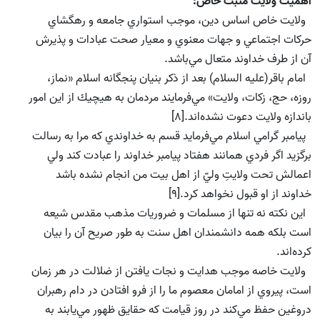
اهميت ولايت مثبت خاص:
ولايت خاص اساس دين، موجب استواري جامعه و رهگشاي
حركات اجتماعي و جهات معنوي و معيار صحت عبادات و پذيرش
آن از طرف خداوند متعال مي‌باشد.
امام باقر(علیه السلام) بعد از ذكر بنيان پنجگانه اسلام «نماز،
روزه، حج، زكات، ولايت» مي‌فرمايند مردمان به هيچيك از اين امور
باندازه ولايت دعوت نشده‌اند.[8]
پيامبر گرامي اسلام مي‌فرمايد قسم به خداوندي كه مرا به رسالت
برگزيد اگر فردي همانند هفتاد پيامبر خداوند را عبادت كند ولي
اعمالش تحت ولايتِ وليّ از اهل بيت من انجام نشده باشد
خداوند از او قبول نخواهد كرد.[9]
اين نكته نه تنها از مسلمات و ضروريات مذهب مقدس شيعه
است بلكه همه دانشمندان اهل سنت به طور صريح آن را بيان
كرده‌اند.
ولايت خاصه موجب هدايت و نجات يافتن از ضلالت در هر زمان
است، پيروي از امامان معصوم ما را از فرو افتادن در دام رهبران
دروغين حفظ مي‌كند در روز قيامت كه حقايق ظهور مي‌يابند به