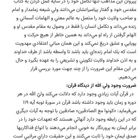
پيروان اين مذاهب تنها تكامل خود را در سايه عمل كردن به كتاب
مقدس خود و گفتار پيامبرانشان مي‌دانند ولي شيعه زمامدار و امام
و صاحب ولايت خود را متصل به عالم معني و الهامات آسماني و
زنده مي‌داند و تكامل انسان را فقط در وصول به مقام مقدس او و
الهام گرفتن از راه او مي‌داند به همين خاطر از هيچ حركت و
پويايي و عشق دريغ نمي‌كند و اين همان مباني اعتقادي مهدويت
است كه يك امام زنده‌اي بايد باشد تا واسطه باشد از طرف خداوند
و به اذن خداوند ولايت تكويني و تشريعي را به عهده بگيرد و حال
در اين مقام اين ضرورت را از چند جهت مورد بررسي قرار
مي‌دهيم.
ضرورت وجود ولي الله از ديدگاه قرآن:
در قرآن آيات زيادي وجود دارد كه دلالت مي‌كند وليّ الله در هر
دوره و زمان بايد وجود داشته باشد قرآن در سورة توبه آيه 119
مي‌فرمايد: «كونوا مع الصادقين» صادقين با توجه به آيات ديگري
كه در اين رابطه وجود دارد ‌آنهائي هستند كه تعهدات خود را در
برابر ايمان به پروردگار به خوبي انجام مي‌دهند با انواع فداكاريها
صدق ايمان خود را ثابت مي‌كنند و اين حقيقت داراي مراتبي است