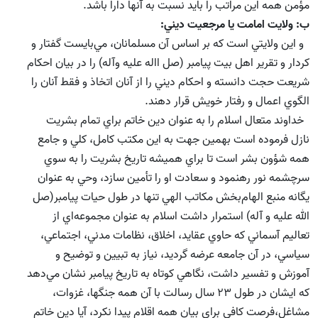
مؤمن همه اين مراتب را بايد نسبت به آنها دارا باشد.
ب: ولايت امامت يا مرجعيت ديني:
و اين ولايتي است كه بر اساس آن مسلمانان، مي‌بايست گفتار و
كردار و تقرير اهل بيت پيامبر (صل االه علیه وآله) را در بيان احكام
شريعت حجت دانسته و احكام ديني را از آنان اتخاذ و فقط آنان را
الگوي اعمال و رفتار خويش قرار دهند.
خداوند متعال اسلام را به عنوان دين خاتم براي تمام بشريت
نازل فرموده است بهمين جهت به اين مكتب كامل،‌ كلي و جامع
همه شؤون بشر است تا براي هميشه تاريخ بشريت را به سوي
سرچشمه نور رهنمود و سعادت او را تأمين سازد، وحي به عنوان
يگانه منبع الهام‌بخش مكاتب الهي تنها در طول حيات پيامبر(صل
الله علیه و آله) استمرار داشت اسلام به عنوان مجموعه‌اي از
تعاليم آسماني كه حاوي عقايد، اخلاق، نظامات مدني، اجتماعي،‌
سياسي، در آن جامعه عرضه گرديد، نياز به تبيين و توضيح و
آموزش و تفسير داشت، نگاهي كوتاه به تاريخ پيامبر نشان مي‌دهد
كه ايشان در طول 23 سال رسالت با آن همه جنگها، غزوات،
مشاغل،‌فرصت كافي براي بيان همه اقلام پيدا نكرد، آيا دين خاتم