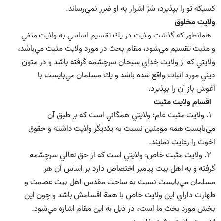
كسيكه تو را بپذيرد، شرّ اشرار به او ضرر نمي‌رساند.
ولايت مخلوق
همانطور كه گذشت ولايت در يك تقسيم اساسي به ولايت منفي
و مثبت تقسيم مي‌شود،‌ مقام بحث در مورد ولايت مثبت مي‌باشد،
ولايتي كه از ولايت خداي سبحان سرچشمه گرفته باشد و در متون
ديني مورد اثبات واقع شده باشد و يك مسلمان مي‌بايست با
آغوش باز آن را بپذيرد.
اقسام ولايت مثبت
1. ولايت مثبت عام: ولايتي همگاني است كه بر طبق آن
مي‌بايست همه مومنين نسبت به يكديگر ولايت داشته و حقوق
اخوت را رعايت نمايند.
2. ولايت مثبت خاص: ولايتي است كه از حق تعالي سرچشمه
گرفته و به اهل بيت پيامبر اختصاص دارد بر اساس آن هر
مسلمان مي‌بايست نسبت به ساحت مقدس اهل بيت عصمت و
طهارت داراي اين ولايت خاص با همة اقسامش باشد و چون اين
بخش مورد بحث ما است،‌ در ذيل به اين مقام اشاره مي‌شود.