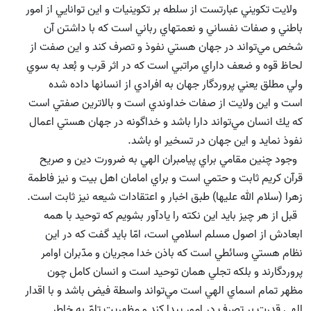
ولايت تكويني عبارتست از سلطه بر تكوينيات و اين توانايي از امور
باطني و صفات نفساني و نعمتهاي رباني است كه با داشتن آن
شخص مي‌تواند در جهان هستي نفوذ و تصرف كند و اين صفت از
لحاظ قوه و ضعف داراي مراتبي است كه در اثر قرب و بُعد به سوي
ولي مطلق يعني پروردگار جهان به افرادي از انسانها داده شده
است و اين ولايت از صفات خداوندي است و بالاترين صفتي است
كه يك انسان مي‌تواند دارا باشد و خداگونه در جهان هستي اعمال
نفوذ نمايد و اين جهان در تسخير او باشد.
وجود چنين مقامي براي پيامبران الهي به ضرورت دين و صريح
قرآن كريم ثابت و حتمي است و براي امامان اهل بيت و نيز فاطمة
زهرا (سلام الله علیها) طبق اخبار و اعتقادات شيعه نيز ثابت است.
قبل از هر چيز بايد اين نكته را يادآور بشويم كه توحيد با همه
ابعادش از اصول مسلم اسلامي است، امّا بايد گفت كه در اين
نظام هستي وسائطي است كه باذن خدا مجريان و مدّبران اوامر
پروردگارند و بلكه تجلي همان توحيد است و انسان كامل چون
مظهر تمام اسماي الهي است مي‌تواند واسطة فيض باشد و با اقدار
الهي قدرت بر تصرف در امور پيدا كند و مظهريت تامّ به خاطر