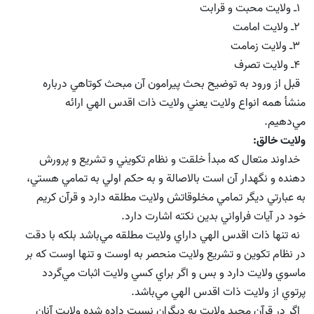
1ـ ولايت محبت و قرابت
2ـ ولايت امامت
3ـ ولايت زمامت
4ـ ولايت تصرف
قبل از ورود به توضيح بحث پيرامون آن مبحث كوتاهي درباره
منشأ همه انواع ولايت يعني ولايت ذات اقدس الهي ارائه
مي‌دهيم.
ولايت خالق:
خداوند متعال كه مبدأ خلقت و نظام تكويني و تشريع و پرورش
دهنده و نگهدار آن است بالاصالة و به حكم اولي به تمامي هستي،‌
به عبارتي ديگر تمامي مخلوقاتش ولايت مطلقه دارد و قرآن كريم
خود در آيات فراواني بدين نكته اشارت دارد.
نه تنها ذات اقدس الهي داراي ولايت مطلقه مي‌باشد بلكه با دقت
در نظام تكوين و تشريع ولايت منحصر به اوست و تنها اوست كه بر
ماسوي ولايت دارد و بس و اگر براي كسي ولايت اثبات مي‌گردد
پرتوي از ولايت ذات اقدس الهي مي‌باشد.
اگر در قرآن مجيد ولايت به ديگران نسبت داده شده ولايت آنان