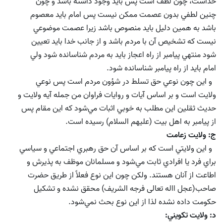
خداست، چون لطف است پس بايد وجود داشته باشد و چون
چنين لطفي بدون عصمت ممكن نيست پس امام بايد معصوم
باشد به همين دليل بايد منصوص باشد زيرا عصمت موضوعي
نيست كه تشخيص آن با مردم باشد و از جانب خدا بايد تعيين
شود منتهي پيامبر از راه اعجاز بايد به مردم شناسانده شود ولي
امام بايد از راه پيامبر شناسانده شود.
و اين چون نوعي حق تسلط در شؤون مردم است پس نوعي
ولايت است و بر اساس آيات و روايات فراوان من جمله آيه ولايت و
حديث ثقلين اين مطلب به خوبي اثبات مي‌شود كه اين مقام پس
از پيامبر به اهل بيت (علیهم السلام) رسيده است.
ج: ولايت زعامت
و اين ولايتي است كه بر اساس آن حق رهبري اجتماعي و سياسي
براي فرد يا افرادي ثابت مي‌شود و مسلمانان موظف به پذيرش و
اطاعت از آنان هستند. ولكن چون اين نوع فعلاً از طريق حضرت
صاحب(عجل االه تعالی فرجه الشریف) محقق نشده و تشكيل
حكومت داده نشده لذا از اين نوع بحث نمي‌شود.
د: ولايت تكويني: