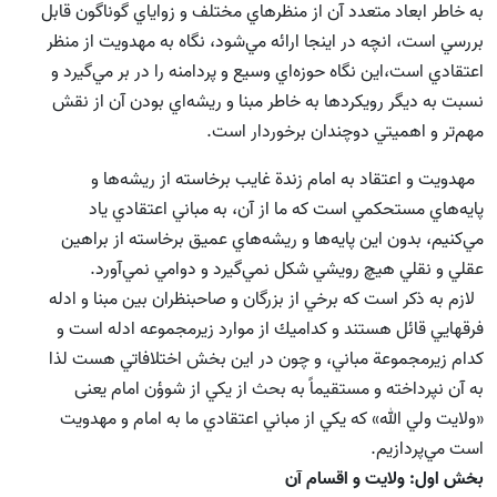
به خاطر ابعاد متعدد آن از منظرهاي مختلف و زواياي گوناگون قابل
بررسي است، انچه در اينجا ارائه مي‌شود، نگاه به مهدويت از منظر
اعتقادي است،‌اين نگاه حوزه‌اي وسيع و پردامنه را در بر مي‌گيرد و
نسبت به ديگر رويكردها به خاطر مبنا و ريشه‌اي بودن آن از نقش
مهم‌تر و اهميتي دوچندان برخوردار است.
مهدويت و اعتقاد به امام زندة غايب برخاسته از ريشه‌ها و
پايه‌هاي مستحكمي است كه ما از آن، به مباني اعتقادي ياد
مي‌كنيم، بدون اين پايه‌ها و ريشه‌هاي عميق برخاسته از براهين
عقلي و نقلي هيچ رويشي شكل نمي‌گيرد و دوامي نمي‌آورد.
لازم به ذكر است كه برخي از بزرگان و صاحبنظران بين مبنا و ادله
فرقهايي قائل هستند و كداميك از موارد زيرمجموعه ادله است و
كدام زيرمجموعة مباني،‌ و چون در اين بخش اختلافاتي هست لذا
به آن نپرداخته و مستقيماً به بحث از يكي از شوؤن امام یعنی
«ولايت ولي الله» كه يكي از مباني اعتقادي ما به امام و مهدويت
است مي‌پردازيم.
بخش اول: ولايت و اقسام آن