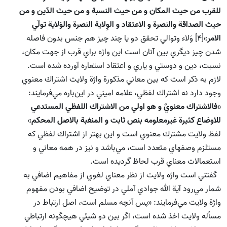
للقرب من حيث المكان و من حيث النسبة و من حيث الدّين و من
حيث الصداقة والنصرة و الاعتقاد و الوِلاية النصرة والوَلاية تولّي
الامر
»[4] وَلاء وتوالي تحقق دو يا چند چيز هم جنس بدون فاصله
شدن چيز ديگري بين آنان است اين واژه براي قرب از جهت مكان،
نسبت، دين و دوستي و ياري و اعتقاد استعاره آورده شده است.
لازم به ذكر است كه بين معاني مذكورة واژة ولايت اشتراك معنوي
وجود دارد نه اشتراك لفظي، علامه اميني در اين‌باره مي‌فرمايند:
«
فالاشتراك معنويٌ و هو اولي من الاشتراك اللفظي المستدعي
للاوضاع كثيرة غيرمعلومه بنص ثابت و المنغبة بالاصل المحكم
»
لفظ ولايت مشترك معنوي است و اين بهتر از اشتراك لفظي كه
مستلزم وصفهاي متعدد است، مي‌باشد و نيز در همه معاني و
استعمالات معناي قرب لحاظ گرديده است.
گفتني است واژه ولايت از نظر معناي لغوي از مفاهيم اضافي به
شمار مي‌رود آية الله جوادي آملي در توضيح اضافي بودن مفهوم
واژة ولايت مي‌فرمايند: «پس آنچه مسلم است، اصل ارتباط در
مسأله ولايت اخذ شده است، ‌اگر بين دو شيئي هيچگونه ارتباطي