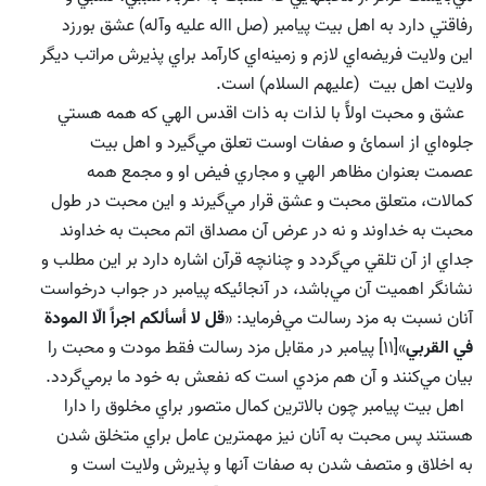
رفاقتي دارد به اهل بيت پيامبر (صل االه علیه وآله) عشق بورزد
اين ولايت فريضه‌اي لازم و زمينه‌اي كارآمد براي پذيرش مراتب ديگر
ولايت اهل بيت (علیهم السلام) است.
عشق و محبت اولآً با لذات به ذات اقدس الهي كه همه هستي
جلوه‌اي از اسمائ و صفات اوست تعلق مي‌گيرد و اهل بيت
عصمت بعنوان مظاهر الهي و مجاري فيض او و مجمع همه
كمالات، متعلق محبت و عشق قرار مي‌گيرند و اين محبت در طول
محبت به خداوند و نه در عرض آن مصداق اتم محبت به خداوند
جداي از آن تلقي مي‌گردد و چنانچه قرآن اشاره دارد بر اين مطلب و
نشانگر اهميت آن مي‌باشد، در آنجائيكه پيامبر در جواب درخواست
آنان نسبت به مزد رسالت مي‌‌فرمايد: «
قل لا أسألكم اجراً الّا المودة
في القربي
»[11] پيامبر در مقابل مزد رسالت فقط مودت و محبت را
بيان مي‌كنند و آن هم مزدي است كه نفعش به خود ما برمي‌گردد.
اهل بيت پيامبر چون بالاترين كمال متصور براي مخلوق را دارا
هستند پس محبت به آنان نيز مهمترين عامل براي متخلق شدن
به اخلاق و متصف شدن به صفات آنها و پذيرش ولايت است و