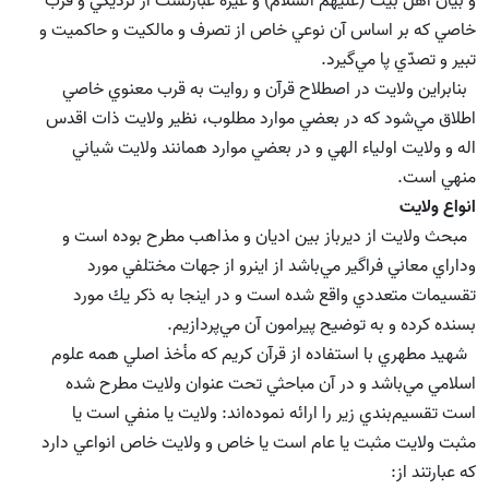
و بيان اهل بيت (علیهم السلام) و غيره عبارتست از نزديكي و قرب
خاصي كه بر اساس آن نوعي خاص از تصرف و مالكيت و حاكميت و
تبير و تصدّي پا مي‌گيرد.
بنابراين ولايت در اصطلاح قرآن و روايت به قرب معنوي خاصي
اطلاق مي‌شود كه در بعضي موارد مطلوب، نظير ولايت ذات اقدس
اله و ولايت اولياء الهي و در بعضي موارد همانند ولايت شياني
منهي است.
انواع ولايت
مبحث ولايت از ديرباز بين اديان و مذاهب مطرح بوده است و
وداراي معاني فراگير مي‌باشد از اينرو از جهات مختلفي مورد
تقسيمات متعددي واقع شده است و در اينجا به ذكر يك مورد
بسنده كرده و به توضيح پيرامون آن مي‌پردازيم.
شهيد مطهري با استفاده از قرآن كريم كه مأخذ اصلي همه علوم
اسلامي مي‌باشد و در آن مباحثي تحت عنوان ولايت مطرح شده
است تقسيم‌بندي زير را ارائه نموده‌اند: ولايت يا منفي است يا
مثبت ولايت مثبت يا عام است يا خاص و ولايت خاص انواعي دارد
كه عبارتند از: