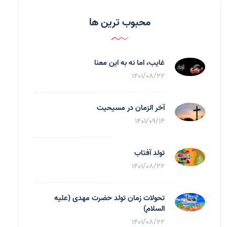
محبوب ترین ها
غایب، اما نه به اين معنا
1401/08/22
آخر الزمان در مسیحیت
1401/09/14
تولد آفتاب
1401/08/22
تحولات زمان تولد حضرت مهدی (علیه
السلام)
1401/08/22