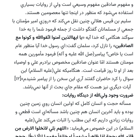
و مفهوم صادقين مفهوم وسيعي است ولي از روايات بسياري
استفاده مي‌شود كه منظور در اينجا تنها معصومين هستند.
سليم بن قيس هلالي چنين نقل مي‌كند كه «روزي امير مؤمنان با
جمعي از مسلمانان گفتگو داشت از جمله فرمود شما را به خدا
سوگند هنگامي كه خدا آيه «
يا ايهاالذين آمنوا اتّقواالله و كونوا مع
الصادقين
» را نازل كرد، سلمان گفت:‌اي رسول خدا آيا منظور عام
است يا خاص؟ پيامبر(صل الله علیه و آله) فرمود مأمورين همه
مومنان هستند امّا عنوان صادقين مخصوص برادرم علي و اوصياء
بعد از او تا روز قيامت است. هنگاميكه علي(علیه السلام) اين
سوال را كرد حاضران گفتند آري اين سخن را از پيامبر شنيدم»[12]
آيات ديگري نيز هست كه مقام جاي بحث از آنها نمي‌باشد.
ضرورت وجود ولي‌الله از ديدگاه روايات:
مسأله حجت و انسان كامل كه اولين انسان روي زمين چنين
بوده و بايد آخرين انسان هم چنين باشد مسأله‌اي است قطعي و
روايات زيادي داريم كه اين مطلب را اثبات مي‌كند علي(علیه
السلام) در اين خصوص مي‌فرمايد: «
اللهم بَلي لاتخلوا الارض مِن
قائم الله بحجة امّا ظاهراً مشهوراً او خائفاً مغمورا لئلّا تبطُل حجج