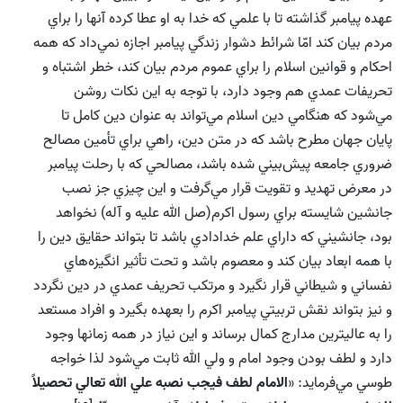
عهده پيامبر گذاشته تا با علمي كه خدا به او عطا كرده آنها را براي
مردم بيان كند امّا شرائط دشوار زندگي پيامبر اجازه نمي‌داد كه همه
احكام و قوانين اسلام را براي عموم مردم بيان كند، خطر اشتباه و
تحريفات عمدي هم وجود دارد، با توجه به اين نكات روشن
مي‌شود كه هنگامي دين اسلام مي‌تواند به عنوان دين كامل تا
پايان جهان مطرح باشد كه در متن دين، راهي براي تأمين مصالح
ضروري جامعه پيش‌بيني شده باشد،‌ مصالحي كه با رحلت پيامبر
در معرض تهديد و تقويت قرار مي‌گرفت و اين چيزي جز نصب
جانشين شايسته براي رسول اكرم(صل الله علیه و آله) نخواهد
بود، جانشيني كه داراي علم خدادادي باشد تا بتواند حقايق دين را
با همه ابعاد بيان كند و معصوم باشد و تحت تأثير انگيزه‌هاي
نفساني و شيطاني قرار نگيرد و مرتكب تحريف عمدي در دين نگردد
و نيز بتواند نقش تربيتي پيامبر اكرم را بعهده بگيرد و افراد مستعد
را به عاليترين مدارج كمال برساند و اين نياز در همه زمانها وجود
دارد و لطف بودن وجود امام و ولي الله ثابت مي‌شود لذا خواجه
طوسي مي‌فرمايد: «
الامام لطف فيجب نصبه علي الله تعالي تحصيلاً