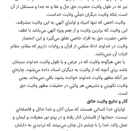
نيز نه در طول ولايت حضرت حق جلّ و علا و نه جدا و مستقل از آن
است بلكه ولايت ديگران تجلّي ولايت خداست.
ولايت اخص كه تنها انبياء و اولياي الهي به اين ولايت مشرفند،
اين ولايت كه برترين ولايت و از نِعم ويژه الهي مي‌باشد با لطف
خاص حضرت حق به افراد خاصي تعلق مي‌گيرد و اين انحصار
ولايت در خداوند ادلة متقني از قرآن و روايات داريم كه مقام، مقام
اثبات آن نمي‌باشد.
با نفي هرگونه ولايت كه در عرض و يا طول ولايت خداوند سبحان
باشد براي آنچه كه از ولايت به ديگران اسناد داده مي‌شود،‌ چاره‌اي
جز آنكه مظهر ولايت خداوند خوانده بشود باقي نمي‌ماند، يعني
ولايت تكويني و تشريعي هر وليّي در حقيقت مظهر ولايت حق
است.
آثار و نتايج ولايت خالق
اولياي خدا كساني هستند كه ميان آنان و خدا حائل و فاصله‌اي
نيست، حجابها از قلبشان كنار رفته و در پرتو نور معرفت و ايمان و
عمل پاك، خدا را با چشم دل چنان مي‌بينند كه ترديدي به دلشان