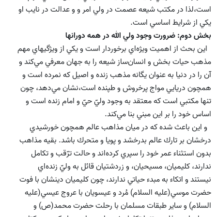
است،‌لذا در مكتب شيعه عصمت در ولي امر و و عدالت در نايب او
يكي از شرايط اساسي است.
بخش دوم: ضرورت وجود ولي الله در همه دورانها
اين بحث از اهميت ويژه‌اي برخوردار است و يكي از ويژگيهاي مهم
مذهب حيات بخش و انسان‌ساز شيعه را به جهان معرفي مي‌كند و
آن را در دنيا به عنوان يگانه مذهب زنده و اصيل كه نمرده است و
همچون دريايي مواج پرخروش و طپنده است،‌نشان مي‌دهد، چون
تنها مكتبي است كه معتقد به وجود وليّ حيّ و امام زنده است و
اساس خود را بر اين مبني بنا مي‌كند.
و اين باعث شده كه در ميان مذاهب عالم همچون خورشيدي
درخشان بر تارك عالم بدرخشد و پويا و متحرك باشد. بقيه مذاهب
بدون استثناء عمر خود را سپري كرده‌اند و حالت ترّقب و تكامل
ندارند،‌ كليميان، مسيحيان، و زردشتيان قائل به وليّ زنده‌اي
نيستند و اتكاء به مبدء حياتي ندارند، چون كليميان دينشان با فوت
حضرت موسي(علیه السلام) مُرد و عيسويان با عروج عيسي(علیه
السلام) و ساير طبقات مسلمان با رحلت حضرت محمد(ص) و