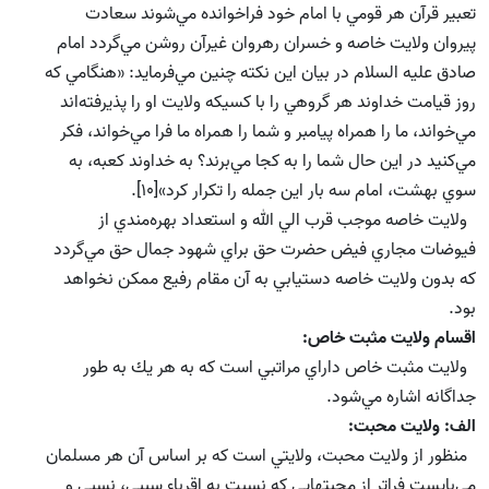
تعبير قرآن هر قومي با امام خود فراخوانده مي‌شوند سعادت
پيروان ولايت خاصه و خسران رهروان غيرآن روشن مي‌گردد امام
صادق علیه السلام در بيان اين نكته چنين مي‌فرمايد: «هنگامي كه
روز قيامت خداوند هر گروهي را با كسيكه ولايت او را پذيرفته‌اند
مي‌خواند، ما را همراه پيامبر و شما را همراه ما فرا مي‌خواند، فكر
مي‌كنيد در اين حال شما را به كجا مي‌برند؟ به خداوند كعبه، به
سوي بهشت، امام سه بار اين جمله را تكرار كرد»[10].
ولايت خاصه موجب قرب الي الله و استعداد بهره‌مندي از
فيوضات مجاري فيض حضرت حق براي شهود جمال حق مي‌گردد
كه بدون ولايت خاصه دستيابي به آن مقام رفيع ممكن نخواهد
بود.
اقسام ولايت مثبت خاص:
ولايت مثبت خاص داراي مراتبي است كه به هر يك به طور
جداگانه اشاره مي‌شود.
الف: ولايت محبت:
منظور از ولايت محبت، ولايتي است كه بر اساس آن هر مسلمان
مي‌بايست فراتر از محبتهايي كه نسبت به اقرباء سببي، نسبي و