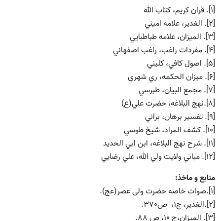
[1]. قران كريم، كتاب الله
[2]. الغدير،‌ علامه اميني
[3]. الميزان،‌ علامه طباطبايي
[4]. مفردات راغب، راغب اصفهاني
[5]. اصول كافي،‌ كليني
[6]. ميزان الحكمه،‌ ري شهري
[7]. مجمع البيان، طبرسي
[8].نهج البلاغه، حضرت علي(ع)
[9]. تفسير برهان، براني
[10]. كشف المراد، شيخ طوسي
[11]. شرح نهج البلاغه،‌ ابن ابي الحديد
[12]. مباني ولايت ولي الله، علي رضايي
منابع و ماخذ:
[1].صوات خاصه حضرت ولی عصر(عج).
[2].الغدير، ج1، ص370.
[3]. الميزان،‌ج 10، ص 88.