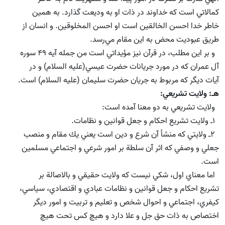
كمالاتي است كه خداوند در ذات او به وديعت گذارد. به همين
خاطر خدا احسن الخالقين است او احسن المخلوقين. و انسان از
طريق عبوديت محض به اين مقام مي‌رسد.
و بر اين مطلب، در قرآن نيز مؤيداتي است من جمله آيه 49 سوره
آل عمران كه در مورد جريانات حضرت عيسي(علیه السلام) و در
آيات ديگر كه مربوط به جريان حضرت سليمان (علیه السلام) است.
هـ: ولايت تشريعي:
ولايت تشريعي به دو معنا آمده است:
1ـ ولايت تشريع احكام و جعل قوانين و نظامات.
2ـ ولايتي كه منشأ آن شرع و دين است يعني يك مقام و منصب
جعلي و وصفي كه اثر آن سلطة بر امور شرعي و اجتماعي مسلمين
است.
اما معناي اول، شكي نيست كه ولايت حقيقي و بالاصالة بر
تشريع احكام و جعل قوانين و نظامات عبادي و اقتصادي،‌ سياسي،‌
كيفري، اجتماعي و احوال شخص و تعليم و تربيت و امور ديگر
اختصاص به ذات حق جل و علا دارد و هيچ كس تحت هيچ