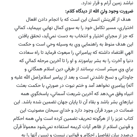
نباشد زمين آرام و قرار ندارد.
ضرورت وجود وليّ الله از ديدگاه كلام:
هدف از آفرينش انسان اين است كه با انجام دادن افعال
اختياري،‌ مسير تكامل خود را به سوي كمال نهايي بپيمايد، كمالي
كه جز از مجراي اختيار و انتخاب به دست نمي‌آيد، تحقق يافتن
اين هدف منوط به راهنمايي وي به وسيله وحي است و حكمت
الهي اقتضاء داشته كه پيامبراني را مبعوث فرمايد تا راه سعادت
دنيا و آخرت را به بشر بياموزند و او را تا آخرين مرحله كمالي كه
براي وي ميسّر است، برسانند از طرفي دين اسلام همگاني و
جاوداني و نسخ ناشدني است و بعد از پيامبر اسلام(صل الله علیه و
آله) پيامبري نخواهد آمد و ختم نبوت در صورتي با حكمت بعثت
انبياء وفق مي‌دهد كه آخرين شريعت آسماني، پاسخگوي همه
نيازهاي بشر باشد و بقاء آن تا پايان جهان تضمين شده باشد. اين
ضمانت در مورد قرآن وجود دارد و خداي سبحان مصونيت اين
كتاب عزيز را از هرگونه تحريف تضمين كرده است ولي همه احكام
و قونين اسلام از ظاهر آيات كريمه استفاده نمي‌شود معمولاً قرآن
درصدد بيان تفاصيل احكام و قوانين نيست و تبيين آنها را به