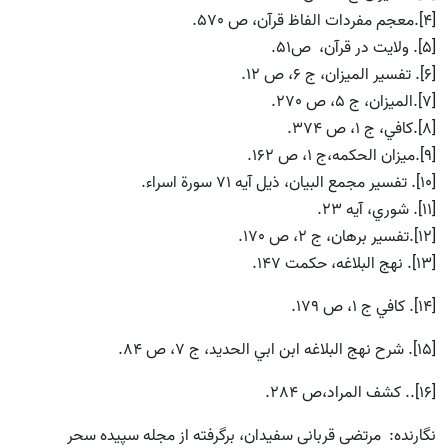
[4].معجم مفردات الفاظ قرآن، ص 570.
[5]. ولايت در قرآن، ص51.
[6]. تفسير الميزان، ج 6، ص 12.
[7].الميزان، ج 5، ص 270.
[8].كافي، ج 1، ص 374.
[9].ميزان الحكمه،‌ج 1، ص 162.
[10]. تفسير مجمع البيان، ذيل آيه 71 سورة اسراء.
[11]. شوري، آيه 23.
[12].تفسير برهان، ج 2، ‌ص 170.
[13]. نهج البلاغه، حكمت 147.
[14]. كافي ج 1، ص 179.
[15]. شرح نهج البلاغه ابن ابي الحديد، ج 7، ص 84.
[16].. كشف المراد،‌ص 284.
نگارنده: مرتضی قربانی سفیدان، برگرفته از مجله سپیده سحر