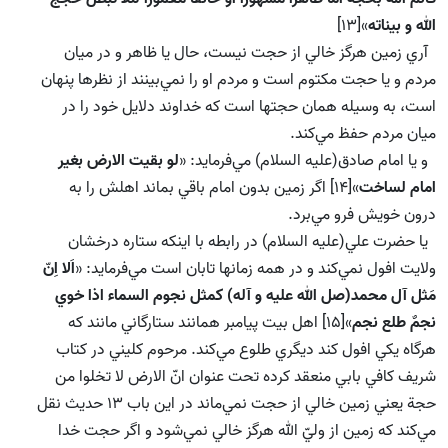
الله و بيناته
»[13]
آري زمين هرگز خالي از حجت نيست،‌ حال يا ظاهر و در ميان
مردم و يا حجت مكتوم است و مردم او را نمي‌بينند از نظرها پنهان
است، به وسيله همان حجتها است كه خداوند دلايل خود را در
ميان مردم حفظ مي‌كند.
و يا امام صادق(علیه السلام) مي‌فرمايد: «
لو بقيت الارض بغير
امام لساخت
»[14] اگر زمين بدون امام باقي بماند اهلش را به
درون خويش فرو مي‌برد.
يا حضرت علي(علیه السلام) در رابطه با اينكه ستاره درخشان
ولايت افول نمي‌كند و در همه زمانها تابان است مي‌فرمايد: «
اَلا اِنّ
مَثل آل محمد(صل الله علیه و آله) كمثل نجوم السماء اذا خوي
نجمٌ طلع نجم
»[15] اهل بيت پيامبر همانند ستارگاني مانند كه
هرگاه يكي افول كند ديگري طلوع مي‌كند. مرحوم كليني در كتاب
شريف كافي بابي منعقد كرده تحت عنوان انّ الارض لا تخلوا من
حجة يعني زمين خالي از حجت نمي‌ماند در اين باب 13 حديث نقل
مي‌كند كه زمين از وليّ الله هرگز خالي نمي‌شود و اگر حجت خدا