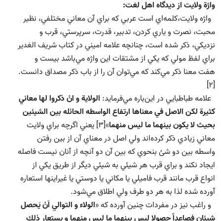
واژة ولايت از ديدگاه اهل لغت:
واژه ولايت،‌كلمه‌اي است عربي كه براي آن معاني مختلفي،‌ نظير
محبت، نصرت و ياري كردن، تدبير، قدرت،‌ سرپرستي، قرب و
نزديكي، ذكر شده است، چنانچه علامه اميني در كتاب شريف الغدير
براي لفظ مولي كه يكي از مشتقات اين واژه مي‌باشد بيست و
هفت معنا ذكر مي‌كند كه مي‌توان آن را از باب ذكر مصداق دانست.
[2]
علامه طباطبايي در اين‌باره مي‌فرمايد:
الولاية و انْ ذكروا لها معاني
كثيرة لكن الاصل في معناها ارتفاع الواسطه الحائله بين الشيئين
بحيث لا يكون بينهما ما ليس منهما
»[3] يعني اگرچه براي ولايت
معاني زيادي ذكر كرده‌اند ولي اصل در معناي آن از بين رفتن
واسطه بين دو شئ بنحوي كه بين آن دو آنچه از آنان نيست فاصله
ايجاد نكند و براي قرب هر شيئي به شيئي ديگر از طريق يكي از
انواع قرب مانند قرب فاميلي يا مكاني يا دوستي يا غيراينها استعاره
آورده شده لذا به هر دو طرف ولي اطلاق مي‌شود.
و راغب نيز در مفردات چنين آورده كه «
الولاء و التوالي اَنْ يَحصل
شيئان فصاعداً حصولا ليس بينهما ما ليس منهما و يستعار ذلك