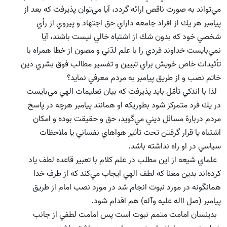
مي‌تواند به صورت ناقص ارائه گردد،‌‌ آيا مي‌توان پذيرفت كه بعد از
پيامبر هر يك از افراد جامعه داراي حق اجتهاد و پيروي از رأي
شخصي خود كه بدون شك از اشتباه خالي نيست باشند، آيا
نمي‌بايست خداوند فردي را با علم لدّني و مصون از خطا همراه با
تأئيدات خاص خويش براي تبيين و تفسير مطالب فوق بشري دين
خاتم نصب و از طريق پيامبر به مردم معرفي نمايد؟
لذا با اندكي تأمّل بايد پذيرفت كه بيان تعليمات الهي مي‌بايست
در يك فرد متمركز شود بطوريكه او همانند پيامبر هرچه در پاسخ
مردم دربارة مسائل ديني مي‌گويد، حق و حقيقت بوده و امكان
اشتباه يا قرار گرفتن تحت تأثير هواهاي نفساني يا ملاحظات
سياسي در او راه نداشته باشد.
علماي شيعه از اين مطلب در علم كلام با تعبير قاعده لطف ياد
كرده‌اند بدين معنا كه لطف الهي ايجاب مي‌كند كه از طرف خدا
همانگونه در مورد نبوت انجام شد در مورد نصب امام از طريق
پيامبر (صل االه علیه وآله) هم اقدام شود.
بدينسان امامت متمم نبوت است پس امامت لطفي از جانب