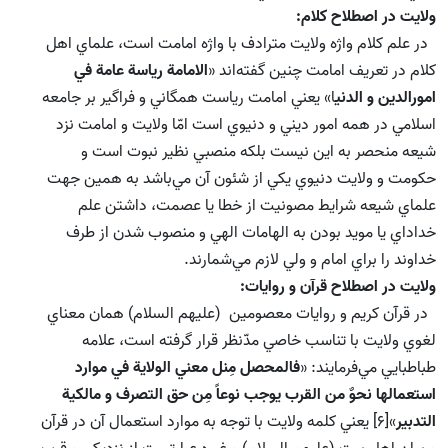
ولايت در اصطلاح كلام:
در علم كلام واژه ولايت مترادف با واژه امامت است،‌ علماي اهل
كلام در تعريف امامت چنين گفته‌اند «
الامامة رياسة عامة في
امورالدين و الدني
ا» يعني امامت رياست همگاني و فراگير بر جامعه
اسلامي در همه امور ديني و دنيوي است امّا ولايت و امامت نزد
شيعه منحصر به اين نيست بلكه منصبي نظير نبوت است و
حكومت و ولايت دنيوي يكي از شئون آن مي‌باشد به همين جهت
علماي شيعه شرايط مصونيت از خطا يا عصمت، داشتن علم
خداداي يا مويد بودن به الهامات الهي و منصوب شدن از طرف
خداوند را براي امام و ولي لازم مي‌شمارند.
ولايت در اصطلاح قرآن و روايات:
در قرآن كريم و روايات معصومين (علیهم السلام) همان معناي
لغوي ولايت با تناسب خاصي مدّنظر قرار گرفته است، علامه
طباطبايي مي‌فرمايند: «
فالمحصل مِنل معني الولاية في موارد
استعمالها نحوٌ من القرب يوجب نوعاً مِن حق التصرف و مالكية‌
التدبير
»[6] يعني كلمه ولايت با توجه به موارد استعمال آن در قرآن