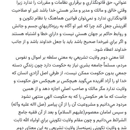
عنواني، حق قانونگذاري و برقراري نظامات و مقررات را ندارد زيرا
وقتي خالق و مالك و مدير و مدّبر هستي خدا باشد غير او صلاحيت
قانونگذاري ندارد و نمي‌توان قوانين هماهنگ با نظام تكوين و
آفرينش جعل كند چرا كه غير او آگاه به ريزه‌كاريهاي جسم و جانش
و روابط حاكم بر جهان هستي نيست و داراي خطا و اشتباه هستند
و اگر براي غيرخدا صحيح باشد بايد با جعل خداوند باشد و از جانب
خداوند اعطاء شود.
امّا معني دوم ولايت تشريعي به معني سلطه بر اموال و نفوس
مردم، مسلمآً جامعه بشري نياز به حكومت دارد چون زندگي دسته
جمعي بدون حكومت ممكن نيست، از طرفي اصل آزادي انسان كه
خدا او را آزاد آفريده مي‌گويد هيچكس بر هيچكس حق حكومت و
ولايت ندارد مگر مالك و صاحب اصلي اجازه دهد و از همين
جاست كه ما هر حكومتي را كه به حكومت الهي منتهي نشود
مردود مي‌دانيم و مشروعيت آن را از آنِ پيامبر (صل االه علیه وآله)
و سپس امامان معصوم(علیهم السلام) و بعد از آن فقيه جامع
الشرائط مي‌دانيم و چون مقام ولايت تكويني براي اولياء الله ثابت
شد و ولايت تكويني زمينه‌ساز ولايت تشريعي به اين معناي دوم