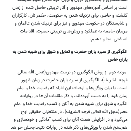
است بر اساس آموزه‌هاى مهدوى و آثار تربيتى حاصل ‌شده از زمان
گذشته و حاضر، براى نزديك شدن به حكومت، حكمرانان، كارگزاران
و شايستگان در حكومت مهدوى و نیز براى نزديك شدن عالمان و
مربيان جامعه به عملكرد و روش‌هاى تربيتى حضرت، اقدامات
اصلاحى انجام دهيم.
الگوگيرى از سيره ياران حضرت و تمايل و شوق براى شبيه شدن به
ياران خاص
مرتبه دوم از روش الگوگيرى در تربيت مهدوى(عجل الله تعالی
فرجه الشریف)، الگوگيرى از سيره ياران حضرت در زمان ظهور
است. با بيان ويژگى‌ها و اوصاف اين افراد كه رضايت خدا و امام
زمان خود را به دست آورده‌اند، و ذكر مقامات آن‌‌ها در روايات،
انگيزه و شوق براى شبيه شدن به آنان و كسب رضايت خدا و امام
عصر(عجل الله تعالی فرجه الشریف)، در منتظران حقيقى اوج
مي‌گيرد و در افزايش همت آنان براى كسب آمادگى و خودسازى و
هم‌سنخ شدن با ويژگى‌هاى ذكر شده در روايات نتیجه‌بخش خواهد