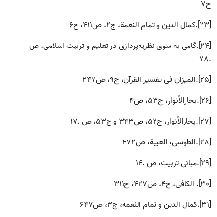
ح7
[23].كمال الدین و تمام النعمة، ج2، ص411، ح6
[24].گامى به سوى نظریه‌پردازى در تعلیم و تربیت اسلامى، ص
.78
[25].المیزان فى تفسیر القرآن، ج9، ص247
[26].بحارالأنوار، ج53، ص4
[27].بحارالأنوار، ج52، ص343 و ج53، ص .17
[28].الطوسى، الغیبة، ص472
[29].مبانى تربیت، ص .14
[30]. الكافى، ج4، ص427، ح311
[31].كمال الدین و تمام النعمة، ج3، ص647