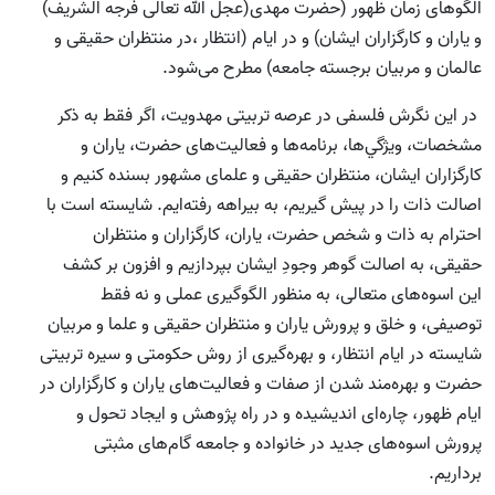
الگوهاى زمان ظهور (حضرت مهدى(عجل الله تعالی فرجه الشریف)
و ياران و كارگزاران ايشان) و در ايام (انتظار ،در منتظران حقيقى و
عالمان و مربيان برجسته جامعه) مطرح می‌شود.
در اين نگرش فلسفى در عرصه تربيتى مهدويت، اگر فقط به ذكر
مشخصات، ويژگي‌ها، برنامه‌ها و فعاليت‌هاى حضرت، ياران و
كارگزاران ايشان، منتظران حقيقى و علمای مشهور بسنده كنيم و
اصالت ذات را در پيش گيريم، به بيراهه رفته‌ايم. شايسته است با
احترام به ذات و شخص حضرت، ياران، كارگزاران و منتظران
حقيقى، به اصالت گوهر وجودِ ايشان بپردازیم و افزون بر كشف
اين اسوه‌هاى متعالى، به منظور الگوگيرى عملى و نه فقط
توصيفى، و خلق و پرورش ياران و منتظران حقيقى و علما و مربيان
شایسته در ايام انتظار، و بهره‌گيرى از روش حكومتى و سيره تربيتى
حضرت و بهره‌مند شدن از صفات و فعاليت‌هاى ياران و كارگزاران در
ايام ظهور، چاره‌اى اندیشیده و در راه پژوهش و ایجاد تحول و
پرورش اسوه‌هاى جديد در خانواده و جامعه گام‌هاى مثبتى
برداريم.