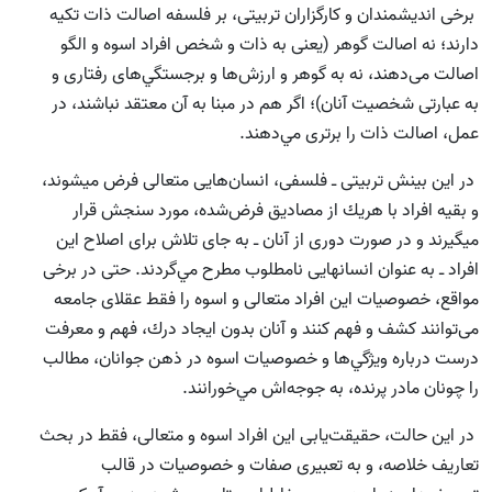
برخى انديشمندان و كارگزاران تربيتى، بر فلسفه اصالت ذات تکیه
دارند؛ نه اصالت گوهر (يعنى به ذات و شخص افراد اسوه و الگو
اصالت می‌دهند، نه به گوهر و ارزش‌ها و برجستگي‌هاى رفتارى و
به عبارتى شخصيت آنان)؛ اگر هم در مبنا به آن معتقد نباشند، در
عمل، اصالت ذات را برترى مي‌دهند.
در اين بينش تربيتى ـ فلسفى، انسان‌‌هايى متعالى فرض میشوند،
و بقيه افراد با هر‌يك از مصاديق فرض‌شده، مورد سنجش قرار
میگیرند و در صورت دورى از آنان ـ به جاى تلاش براى اصلاح این
افراد ـ به عنوان انسانهایی نامطلوب مطرح مي‌گردند. حتى در برخى
مواقع، خصوصيات اين افراد متعالى و اسوه را فقط عقلاى جامعه
می‌توانند كشف و فهم کنند و آنان بدون ايجاد درك، فهم و معرفت
درست درباره ويژگي‌ها و خصوصيات اسوه در ذهن جوانان، مطالب
را چونان مادر پرنده، به جوجه‌اش مي‌خورانند.
در اين حالت، حقيقت‌يابى اين افراد اسوه و متعالى، فقط در بحث
تعاريف خلاصه، و به تعبیری صفات و خصوصيات در قالب