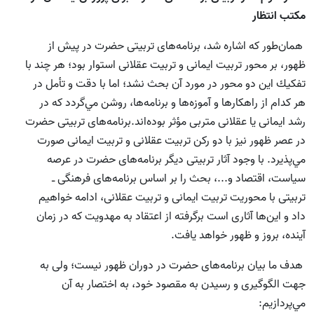
مكتب انتظار
همان‌طور كه اشاره شد، برنامه‌هاى تربيتى حضرت در پیش از
ظهور، بر محور تربيت ايمانى و تربيت عقلانى استوار بود؛ هر چند با
تفكيك اين دو محور در مورد آن بحث نشد؛ اما با دقت و تأمل در
هر كدام از راهكارها و آموزه‌ها و برنامه‌ها، روشن مي‌گردد كه در
رشد ايمانى يا عقلانى متربى مؤثر بوده‌اند.برنامه‌هاى تربيتى حضرت
در عصر ظهور نيز با دو ركن تربيت عقلانى و تربيت ايمانى صورت
مي‌پذيرد. با وجود آثار تربيتى دیگر برنامه‌هاى حضرت در عرصه
سياست، اقتصاد و...، بحث را بر اساس برنامه‌هاى فرهنگى ـ
تربيتى با محوريت تربيت ايمانى و تربيت عقلانى، ادامه خواهيم
داد و اين‌ها آثارى است برگرفته از اعتقاد به مهدويت كه در زمان
آينده، بروز و ظهور خواهد يافت.
هدف ما بيان برنامه‌هاى حضرت در دوران ظهور نيست؛ ولى به
جهت الگوگيرى و رسيدن به مقصود خود، به اختصار به آن
مي‌پردازيم: