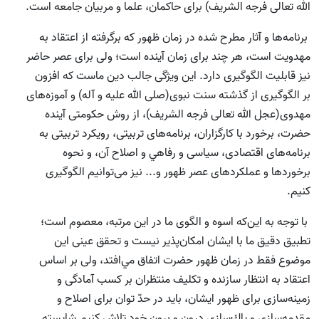
الله تعالی فرجه الشریف) براى حاكمان، علما و مربيان جامعه است.
برنامه‌ها و آثار مطرح شده در زمان ظهور که برگرفته از اعتقاد به
مهدويت است، هر چند براى زمان آينده است؛ ولى براى عصر حاضر
نيز قابلیت الگوگيرى دارد. اين ويژگى جالب دين ماست كه افزون
بر الگوگيرى از گذشته سنت نبوى(صلی الله علیه و آله) و آموزه‌هاى
مهدوى(عجل الله تعالی فرجه الشریف)، از روش حكومتى آینده
حضرت، برخورد با كارگزاران، برنامه‌هاى تربيتى، رويكرد تربيتى به
برنامه‌هاى اقتصادى، سياسى و رفاهي و اصلاح آن، و نحوه
برخوردها و عملكردهای عصر ظهور و... نیز می‌توانیم الگوگيرى
كنيم.
با توجه به این‌که اسوه و الگوى ما در اين مرتبه، معصوم است؛
تطبیق دقیق ما با ايشان امكان‌پذير نیست و تحقق عينى اين
موضوع فقط در زمان ظهور حضرت اتفاق مي‌افتد، ولى بر اساس
اعتقاد به انتظار سازنده و تكليف منتظران بر كسب آمادگى و
زمينه‌سازى براى ظهور ايشان، باید در حدّ توان براى اصلاح و
مقدمه‌سازى و پاك‌سازى درون و برون خود تلاش كنيم.شايسته