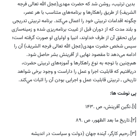
بدين ترتيب، روشن شد كه حضرت مهدى(عجل الله تعالی فرجه
الشریف) از طريق راهكارها و برنامه‌هاى متناسب با هر عصر،
چگونه اقدامات تربيتى خود را اعمال مي‌كند. برنامه تربیتی تدريجى
و بلند مدت كه از دوران قبل از غيبت برنامه‌ريزى شده و زمينه‌سازى
برای تحقق آن از طرف خداوند، انبيا و اوليای او صورت گرفته است؛
سپس شخص حضرت مهدى(عجل الله تعالی فرجه الشریف) آن را
ادامه می‌دهد تا مقصود نهايى از آفرينش بشر حاصل شود.
هم‌چنين با توجه به نوع راهكارها و آموزه‌هاى تربيتى حضرت،
دریافتیم كه قابليت اجرا و عمل را داراست و وجود برخى شواهد
تاريخى ـ تربيتى قابليت عمل و اجرایى بودن آن را اثبات مي‌كند.
پی نوشت ها:
[1].نگین آفرینش، ص .143
[2].تاریخ ما بعد الظهور، ص .89
[3].رحیم کارگر، آینده جهان (دولت و سیاست در اندیشه‌