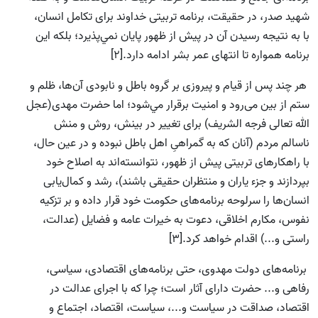
شهيد صدر، در حقيقت، برنامه تربيتى خداوند براى تكامل انسان،
با به نتيجه رسيدن آن در پيش از ظهور پايان نمي‌پذيرد؛ بلكه اين
برنامه همواره تا انتهاى عمر بشر ادامه دارد.[2]
هر چند پس از قيام و پيروزى بر گروه باطل و نابودى آن‌‌ها، ظلم و
ستم از بين می‌رود و امنيت برقرار مي‌شود؛ اما حضرت مهدی(عجل
الله تعالی فرجه الشریف) براى تغيير در بينش، روش و منش
ناسالم مردم (آنان كه به گمراهىِ اهل باطل نبوده‌ و در عين حال،
با راهكارهاى تربيتى پیش از ظهور، نتوانسته‌اند به اصلاح خود
بپردازند و جزء ياران و منتظران حقيقى باشند)، رشد و كمال‌يابى
انسان‌‌ها را سرلوحه برنامه‌هاى حكومت خود قرار داده و بر تزكيه
نفوس، مكارم اخلاقى، دعوت به خيرات عامه و فضايل (عدالت،
راستى و...) اقدام خواهد کرد.[3]
برنامه‌هاى دولت مهدوى، حتى برنامه‌هاى اقتصادى، سياسى،
رفاهى و... حضرت داراى آثار است؛ چرا كه با اجراى عدالت در
اقتصاد، صداقت در سياست و...، سياست، اقتصاد، اجتماع و