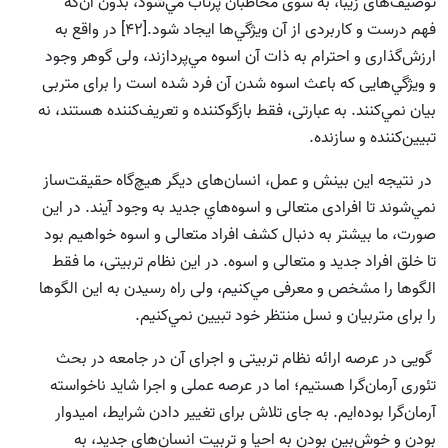
توصیف‌های زیبا، به سوی مخاطبان پرتاب مي‌شود، بدون آن‌كه
فهم درست و كاربردى از آن ويژگي‌ها ایجاد شود.[42] در‌ واقع به
ارزش‌گذارى و احترام به ذات آن اسوه مي‌پردازند، ولی گوهر وجود
و ويژگي‌هايى كه باعث اسوه شدن آن فرد شده است را براى متربى
بيان نمي‌كنند. به عبارتى، فقط بازگو‌كننده و تعريف‌كننده هستند، نه
تبيين‌كننده و سازنده.
در نتيجه اين بينش و عمل، انسان‌‌هاى ديگر هيچ‌گاه حقيقت‌ساز
نمي‌شوند تا افرادی متعالى و اسوه‌هاي جديد به وجود آيند. در اين
صورت، ما بيشتر به دنبال كشف افراد متعالى و اسوه خواهيم بود
تا خلق افراد جديد و متعالى و اسوه. در اين نظام تربيتى، ما فقط
الگوها را مشخص و معرفى مي‌کنیم، ولى راه رسيدن به اين الگوها
را براى متربيان و نسل منتظر خود تبيين نمي‌کنیم.
گویی در عرصه ارائه نظام تربيتى و اجراى آن در جامعه در بحث
تئورى آرمان‌گرا هستيم؛ اما در عرصه عملى و اجرا شايد ناخواسته
آرمان‌گرا بوده‌ایم. به جای تلاش براى تغيير دادن شرايط، اميدوار
بودن و خوش‌بين بودن به احيا و تربيت انسان‌‌هاى جديد، به