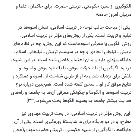
الگوگيرى از سيره حكومتى ـ تربيتى حضرت، براى حاكمان، علما و
مربيان امروز جامعه
يكى از مباحث جالب توجه در تربيت اسلامى، نقش اسوه‌ها در
تبليغ و تربيت است. يكى از روش‌هاى مؤثر در تربيت اسلامى،
روش الگویى يا معرفی اسوه‌هاست كه اين روش، چه در نظام‌هاى
تربيتى ـ تبليغى الحادى و چه در سيستم تربيتى ـ تبليغاتى اسلام،
جايگاه ويژه‌اى دارد و بدان اهتمام خاصى شده است. در اين شيوه،
درباره الگوگيرى از يك حركت موفق، یا يك فرد موفق و اسوه، و
تلاش براى نزديك شدن به او از طريق شناخت آن اسوه و عملكرد و
نتايج موفق كار او... سخن گفته شده است. هم‌چنین درباره نوع
تربيت اسوه‌ها و الگوها و چگونگى معرفى آن‌‌ها به جامعه و راه‌هاى
هدايت بيشتر جامعه به وسيله الگوها بحث مي‌شود.[33]
اين روش مؤثر در تربيت اسلامى، در بحث تربيت مهدوى نيز
مطرح، و در دو جایگاه براى ما شایستۀ بهره‌گيرى است. يكى از آن
جایگاه‌ها، الگوگيرى از سيره حكومتى ـ تربيتى حضرت مهدى(عجل