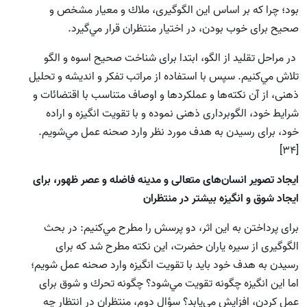
بود؛ چرا كه بر اساس اين الگوگيرى، ملاك و معيار مشخص و
صحيح براى خوب بودن، در اختيار منتظران قرار مي‌گيرد.
در مراحل تقليد از الگو، ابتدا براى شناخت صحيح اسوه و الگو
تلاش مي‌كنيم. سپس با استفاده از مراتب تفكر و انديشه و تحليل
ذهنى، از آن نكته‌ها و عملكردها و اوصاف متناسب با اقتضائات و
شرايط خود، الگوبردارى ذهنى نموده و با تقويت انگيزه و اراده
خود، برای رسيدن به هدف مورد نظر وارد صحنه عمل مي‌شويم.
[34]
ايجاد تصوير انسان‌‌هاى متعالى و مدينه فاضله و عصر ظهور، براى
ايجاد شوق و انگيزه بيشتر در منتظران
براى پرداختن به اين اثر، دو پرسش را مطرح مي‌كنيم: در بحث
الگوگيرى از سيره ياران حضرت، این نكته مطرح شد كه برای
رسیدن به هدف خود باید با تقويت انگيزه وارد صحنه عمل شویم؛
اما اين انگيزه چگونه تقويت مي‌شود؟ چگونه تحرك و شوق براى
عمل كردن، افزایش می‌یابد؟ سؤال دوم، منتظران در انتظار چه