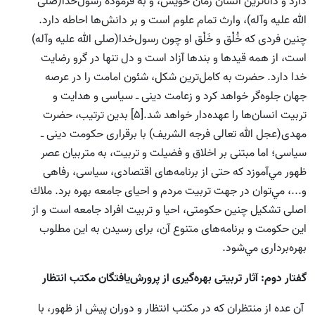
دارد و داناترين انسان زمان خويش، و به فرموده رسول‌خدا(صلی
الله علیه وآله)، وارث تمام علوم است و بر دانش‌ها احاطه دارد.
چنین فردى كه خُلْق و خَلْق او چون رسول‌خدا(صلی الله علیه وآله)
است، از همه قيدها و بندها آزاد است و دل تنها در گرو رضايت
خدا دارد. حضرت به كامل‌ترين شكل، شئون امامت را در عرصه
جهان جلوه‌گر خواهد كرد و زعامت دينى ـ سياسى و هدايت و
تربيت انسان‌‌ها را عهده‌دار خواهد شد.[5] بدين ترتيب، حضرت
مهدى(عجل الله تعالی فرجه الشریف) با برقرارى حكومت دينى ـ
سياسى؛ اما مبتنى بر اخلاق و فضيلت و تربيت، به متربيان عصر
ظهور مي‌آموزد كه حتى از برنامه‌هاى اقتصادى، سياسى، رفاهى
و...، مي‌توان در جهت تربيت مردم و احياى جامعه بهره برد. ملاك
اصلى تشكيل چنين حكومتى، احيا و تربيت افراد جامعه است و از
اين حكومت و برنامه‌هاى متنوع آن، برای رسيدن به اين مطلوب
بهره‌بردارى مي‌شود.
گفتار دوم: آثار تربیتی بهره‌گيرى از پرورش‌يافتگان مكتب انتظار
آن عده از منتظران كه در مكتب انتظار و دوران پیش از ظهور، با