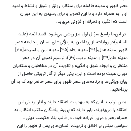
عصر ظهور و مدينه فاضله براى منتظر، رونق و شوق و نشاط و اميد
او را به همراه دارد و با اين تصوير و براى رسيدن به اين دوران
است كه انگيزه و تحرك او فزونى مي‌یابد.
در اين‌جا پاسخ سؤال اول نيز روشن مي‌شود. قصد ائمه (علیه
السلام)در روايات، از پرداختن به ويژگي‌هاى انسان و جامعه عصر
ظهور مدينه عدل،[36] مدينه رفاه،[35] مدينه امن و امنيت،[38]
مدينه علم[39] و مدينه تربيت[40])، ترسيم تصوير آن در ذهن
منتظران و ايجاد شوق و انگيزه و تقويت آن در مخاطبان و منتظران
دوران غيبت بوده است و اين، يكى ديگر از آثار تربيتى حاصل از
بيان ويژگى‌ها و برنامه‌هاى عصر ظهور براى عصر حاضر بود كه به آن
پرداختيم.
بدين ترتيب، آنان كه به مهدويت اعتقاد دارند و آثار تربيتى اين
اعتقاد را مي‌پذيرند، باور دارند كه پرورش‌يافتگان مكتب انتظار، به
همراه رهبر و مربى فرزانه خود، در قالب يك حكومت دينى ـ
سياسى مبتنى بر اخلاق و تربيت، انسان‌‌هاى پس از ظهور را اين