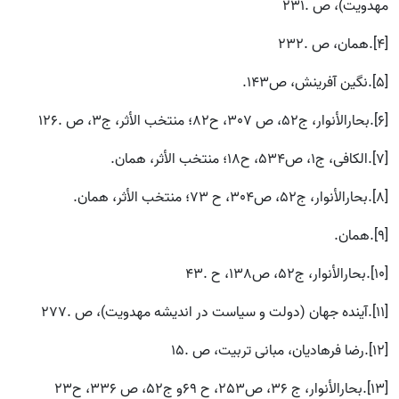
مهدویت)، ص .231
[4].همان، ص .232
[5].نگین آفرینش، ص143.
[6].بحارالأنوار، ج52، ص 307، ح82؛ منتخب الأثر، ج3، ص .126
[7].الكافى، ج1، ص534، ح18؛ منتخب الأثر، همان.
[8].بحارالأنوار، ج52، ص304، ح 73؛ منتخب الأثر، همان.
[9].همان.
[10].بحارالأنوار، ج52، ص138، ح .43
[11].آینده جهان (دولت و سیاست در اندیشه مهدویت)، ص .277
[12].رضا فرهادیان، مبانى تربیت، ص .15
[13].بحارالأنوار، ج 36، ص253، ح 69و ج52، ص 336، ح23