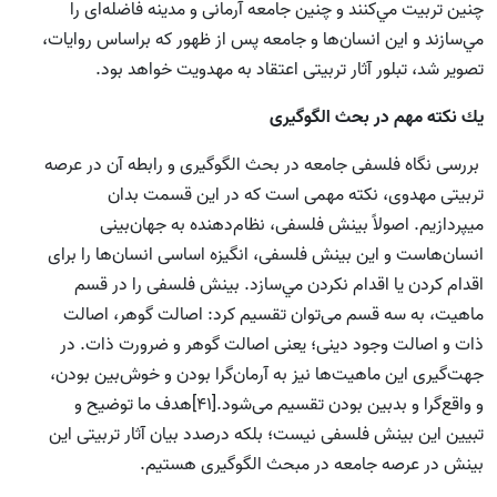
چنين تربيت مي‌كنند و چنين جامعه آرمانى و مدينه فاضله‌اى را
مي‌سازند و اين انسان‌‌ها و جامعه پس از ظهور كه براساس روايات،
تصوير شد، تبلور آثار تربيتى اعتقاد به مهدويت خواهد بود.
يك نكته مهم در بحث الگوگيرى
بررسى نگاه فلسفى جامعه در بحث الگوگيرى و رابطه آن در عرصه
تربيتى مهدوى، نکته مهمی است که در این قسمت بدان
میپردازیم. اصولاً بينش فلسفى، نظام‌دهنده به جهان‌بينى
انسان‌‌هاست و اين بينش فلسفى، انگيزه اساسى انسان‌‌ها را برای
اقدام کردن يا اقدام نکردن مي‌سازد. بينش فلسفى را در قسم
ماهيت، به سه قسم می‌توان تقسیم کرد: اصالت گوهر، اصالت
ذات و اصالت وجود دينى؛ يعنى اصالت گوهر و ضرورت ذات. در
جهت‌گيرى اين ماهيت‌ها نیز به آرمان‌گرا بودن و خوش‌بين بودن،
و واقع‌گرا و بدبين بودن تقسيم می‌شود.[41]هدف ما توضيح و
تبيين اين بينش فلسفى نيست؛ بلكه درصدد بیان آثار تربيتى اين
بينش در عرصه جامعه در مبحث الگوگيرى هستیم.