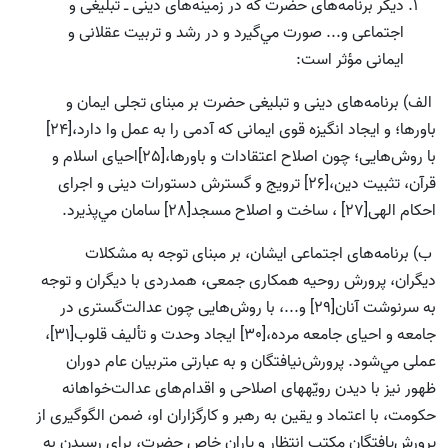
دیگر برنامه‌هاى حضرت كه در زمينه‌هاى دينى ـ تبليغى و
اجتماعى و... صورت مي‌گيرد و در رشد و تربيت عقلانى و
ايمانى مؤثر است:
الف) برنامه‌هاى دينى و تبليغى حضرت بر مبناى تجلى ايمان و
باورها؛ و ايجاد انگيزه قوى ايمانى كه آدمى را به عمل وا دارد،[24]
با روش‌هايى؛ چون اصلاح اعتقادات و باورها،[25]احياى اسلام و
قرآن، تثبيت دين،[26] ترويج و گسترش دستورات دينى و اجراى
احكام الهى[27] ، ساخت و اصلاح مسجد[28] سامان مي‌پذيرد.
ب) برنامه‌هاى اجتماعى ايشان، بر مبناى توجه به مشكلات
ديگران، پرورش روحيه همكارى جمعى، همدردى با ديگران و توجه
به سرنوشت آنان[29] و...، با روش‌هايى چون عدالت‌گسترى در
جامعه و احياى جامعه مرده،[30] ايجاد وحدت و تأليف قلوب[31]،
عملى مي‌شود. پرورش‌نيافتگان و به عبارتى متربيان عام دوران
ظهور نیز با ديدن رويّههای اصلاحی و اقدام‌هاى عدالت‌خواهانه
حكومت، با اعتماد و يقين به رهبر و كارگزاران او، ضمن الگوگيرى از
پرورش‌يافتگان مكتب انتظار و ياران خاص حضرت، برای رسيدن به