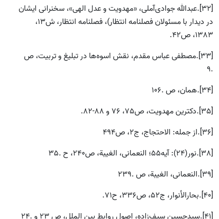
[32].عبدالله جوادی‌آملی، «مهدویت و عدل الهی»، سخنرانی ایشان
در دیدار با مسئولان فصلنامه انتظار)، فصلنامه انتظار، ش13،
1383، ص42.
[33].مصطفى عباس‌ مقدم، نقش اسوه‌ها در تبلیغ و تربیت، ص
.9
[34].همان، ص .106
[35].دكترین مهدویت، ص75، 76 و 88-82.
[36].از جمله: الاحتجاج، ج2، ص494
[38].نور(24): آیه55؛ النعمانى، الغیبة، ص240، ح .35
[39].النعمانی، الغیبة، ص .239
[40].بحارالأنوار، ج52، ص336، ح71.
[41].سیدحسین سیف‌زاده، اصول روابط بین الملل، ص 23 و .24