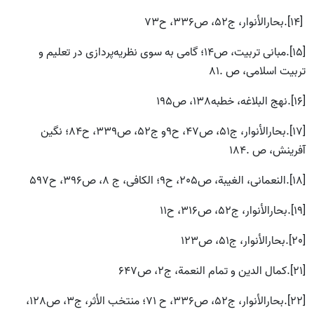
[14].بحارالأنوار، ج52، ص336، ح73
[15].مبانى تربیت، ص14؛ گامى به سوى نظریه‌پردازى در تعلیم و
تربیت اسلامى، ص .81
[16].نهج البلاغه، خطبه138، ص195
[17].بحارالأنوار، ج51، ص47، ح9و ج52، ص339، ح84؛ نگین
آفرینش، ص .184
[18].النعمانی، الغیبة، ص205، ح9؛ الكافى، ج 8، ص396، ح597
[19].بحارالأنوار، ج52، ص316، ح11
[20].بحارالأنوار، ج51، ص123
[21].كمال الدین و تمام النعمة، ج2، ص647
[22].بحارالأنوار، ج52، ص336، ح 71؛ منتخب الأثر، ج3، ص128،