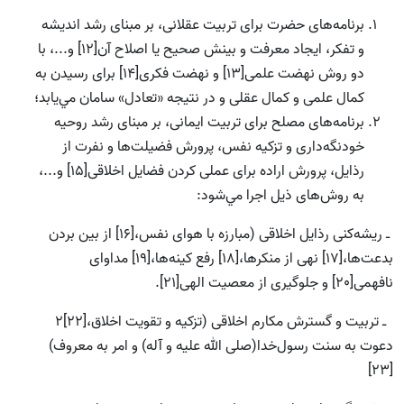
برنامه‌هاى حضرت براى تربيت عقلانى، بر مبناى رشد انديشه
و تفكر، ايجاد معرفت و بينش صحيح يا اصلاح آن[12] و...، با
دو روش نهضت علمى[13] و نهضت فكرى[14] براى رسيدن به
كمال علمى و كمال عقلى و در نتيجه «تعادل» سامان مي‌يابد؛
برنامه‌هاى مصلح براى تربيت ايمانى، بر مبناى رشد روحيه
خود‌نگه‌دارى و تزكيه نفس، پرورش فضيلت‌ها و نفرت از
رذايل، پرورش اراده براى عملى كردن فضايل اخلاقى[15] و...،
به روش‌هاى ذيل اجرا مي‌شود:
ـ ريشه‌كنى رذايل اخلاقى (مبارزه با هواى نفس،[16] از بين بردن
بدعت‌ها،[17] نهى از منكرها،[18] رفع كينه‌ها،[19] مداواى
نافهمى[20] و جلوگيرى از معصيت الهى[21].
ـ تربيت و گسترش مكارم اخلاقى (تزكيه و تقويت اخلاق،[22]2
دعوت به سنت رسول‌خدا(صلی الله علیه و آله) و امر به معروف)
[23]