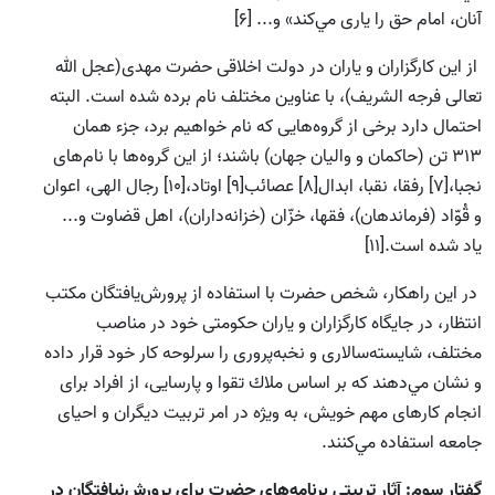
آنان، امام حق را يارى مي‌كند» و... [6]
از اين كارگزاران و ياران در دولت اخلاقى حضرت مهدى(عجل الله
تعالی فرجه الشریف)، با عناوين مختلف نام برده شده است. البته
احتمال دارد برخى از گروه‌هایى که نام خواهیم برد، جزء همان
313 تن (حاكمان و واليان جهان) باشند؛ از اين گروه‌ها با نام‌هاى
نجبا،[7] رفقا، نقبا، ابدال[8] عصائب[9] اوتاد،[10] رجال الهى، اعوان
و قُوّاد (فرماندهان)، فقها، خزّان (خزانه‌داران)، اهل قضاوت و...
ياد شده است.[11]
در این راهكار، شخص حضرت با استفاده از پرورش‌يافتگان مكتب
انتظار، در جايگاه كارگزاران و ياران حكومتى خود در مناصب
مختلف، شايسته‌سالارى و نخبه‌پرورى را سرلوحه كار خود قرار داده
و نشان مي‌دهند كه بر اساس ملاك تقوا و پارسایى، از افراد برای
انجام كارهاى مهم خويش، به ویژه در امر تربيت ديگران و احياى
جامعه استفاده مي‌كنند.
گفتار سوم: آثار تربیتی برنامه‌هاى حضرت براى پرورش‌نيافتگان در