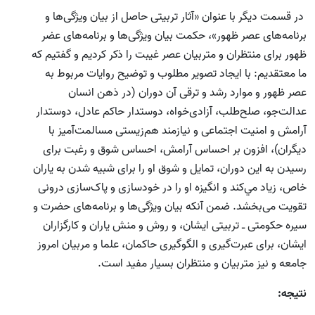
در قسمت ديگر با عنوان «آثار تربيتى حاصل از بيان ويژگى‌ها و
برنامه‌هاى عصر ظهور»، حكمت بيان ویژگی‌ها و برنامه‌های عضر
ظهور براى منتظران و متربيان عصر غيبت را ذكر کرديم و گفتیم كه
ما معتقديم: با ايجاد تصوير مطلوب و توضيح روايات مربوط به
عصر ظهور و موارد رشد و ترقى آن دوران (در ذهن انسان
عدالت‌جو، صلح‌طلب، آزادى‌خواه، دوستدار حاكم عادل، دوستدار
آرامش و امنيت اجتماعى و نيازمند هم‌زيستى مسالمت‌آميز با
ديگران)، افزون بر احساس آرامش، احساس شوق و رغبت براى
رسيدن به اين دوران، تمايل و شوق او را براى شبيه‌ شدن به ياران
خاص، زياد مي‌كند و انگیزه او را در خودسازی و پاک‌سازی درونی
تقویت می‌بخشد. ضمن آنكه بيان ويژگى‌ها و برنامه‌هاى حضرت و
سيره حكومتى ـ تربيتى ايشان، و روش و منش ياران و كارگزاران
ايشان، براى عبرت‌گيرى و الگوگيرى حاكمان، علما و مربيان امروز
جامعه و نیز متربيان و منتظران بسيار مفيد است.
نتیجه: