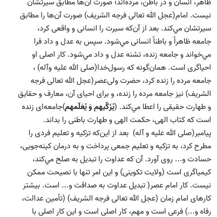
ظاهر، انسان و در باطن، مرده‌اند؛ صورت آن‌‌ها مطابق سيرتشان
نيست. امام(عجل الله تعالی فرجه الشریف) صورت آن‌‌ها را مطابق
سيرتشان مي‌كند. بعد از آن‌كه سيرت را انسانى و واقعى كرد،
جامعه ظاهراً و باطناً انسانى مي‌شود. سپس به عدل و داد فرا
مي‌خواند و جامعه زنده، تشنه عدل و داد مي‌شود. كار اصلى او
احياگرى است. همان‌گونه كه رسول‌خدا(صلی الله علیه وآله) ،
جامعه مرده را زنده كرد، حضرت ولى‌عصر(عجل الله تعالی فرجه
الشریف) نيز جامعه مرده را زنده، و براى احيای آن، معارف و حقايق
و طهارت حقيقى را اعطا مي‌كند. (
يُزَكِّيهم وَ يُعَلّمهم
)جامعه‌اى زنده
است كه كتاب الهى، حكمت الهى و طهارت باطنى را بداند.
پيامبر(صلی الله علیه و آله) بعد از اين‌كه تزكيه و تعليم فردى را
مطرح كرد، به تزكيه و تعليم جمعى پرداخت و به درمان كينه‌جویى،
حسادت و... روى آورد. آن كه عداوت را تبديل به صلح مي‌كند،
كيمياگرى است (ولايت تكوينى) و اين امر تنها با نصيحت ممكن
نيست. كار امام عصر( تبديل عداوت به صداقت و... است. بيشتر
كارهاى امام زمان (عجل الله تعالی فرجه الشریف) (تأمين عدالت،
رفاه و...) فرعى است و مهم، كار اصلى است و اين كار اصلى با