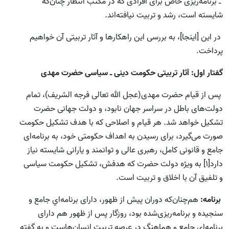
ـ برنامه‌ریزی خاص برای افرادی که در مکتب انتظار چنان‌که
شایسته است، رشد و تربیت نیافته‌اند.
در این [اینجا]، به بررسی این راهکارها و آثار تربیتی آن خواهیم
پرداخت.
گفتار اول: آثار تربیتی حكومت دينى ـ سياسى حضرت مهدی
پس از قيام حضرت مهدى(عجل الله تعالی فرجه الشریف)، تمام
دولت‌های باطل در سراسر جهان نابود، و دولت جهانى حضرت
تشكيل خواهد شد. هر قيام و اصلاحى که با هدف تشكيل حكومت
صورت می‌گیرد، براى رسيدن به اهداف حكومتى خود، به برنامه‌اى
جامع و قانونى كامل، رهبرى عالى و توانمند و يارانى شايسته نیاز
دارد[1] به ویژه دولت حضرت كه هدفش، تشکیل حكومت سياسى
و تلفيق آن با اخلاق و تربيت است.
برنامه:
هم‌چنان‌كه دوران پيش از ظهور، داراى برنامه‌اي جامع و
سنجيده و برنامه‌ريزى‌شده بود، روزگار پس از ظهور هم داراى
برنامه‌اى جامع و هماهنگ در عرصه تربيت انسان‌‌هاست و به گفته