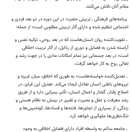
مقام آنان تلاش مي‌كنند.
برنامه‌هاى فرهنگى ـ تربيتى حضرت در این دوره در دو بعد فردى و
اجتماعى تنظیم شده و داراى آثار تربيتى مطلوبى است؛ از جمله:
ـ تقويت‌كننده روان انسان‌‌هاست كه در بعد روحى، تزكيه نفس و
آراسته شدن به فضايل و دورى از رذايل، از آثار تربيت اخلاقى
است؛ در بعد جسمانى نيز تمام امکانات مادى را در جهت رشد و
تعالى روح به کار خواهد گرفت.
ـ تعديل‌كننده خواسته‌هاست؛ به طورى كه اخلاق، ميان غريزه و
نيروهاى باطنى انسان تعادل ایجاد می‌کند. تعديل اين غرایز، در
اصلاح رفتار، گفتار و اعمال انسان، تأثير بسزایى دارد و از طريق
رشد معرفت و عقل و بصيرت و تغيير در بينش به نظام هستى و
زندگى، از بسيارى از تجاوزها، فتنه‌ها و فسادها، كوته‌بينى‌ها و
تنگ‌نظرى‌ها جلوگیری خواهد کرد.
ـ جامعه سالم به واسطه افراد داراى فضايل اخلاقى به وجود