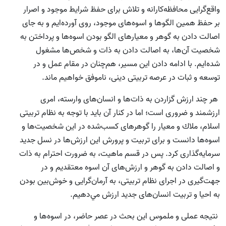
واقع‌گرايى محافظه‌كارانه و تلاش براى حفظ شرايط موجود و اصرار
بر حفظ همين الگوها و اسوه‌هاى موجود، روى آورده‌ايم و به جاى
اصالت دادن به گوهر و معيارهاى الگو بودن اسوه‌ها و پرداختن به
شخصيت آن‌‌ها، به اصالت دادن به ذات و شخص‌ها مشغول
شده‌ايم. با ادامه دادن اين مسير، هم‌چنان در مقام عمل و در
توسعه و ثبات در عرصه تربيتى دينى، ناموفق خواهيم ماند.
هر چند ارزش گزاردن به ذات‌ها و انسان‌‌هاى وارسته، امری
ارزشمند و ضرورى است؛ اما در كنار آن بايد با توجه به نظام تربيتى
اسلام، ملاك و معيار را گوهرهاى کسب‌شده در اين شخصيت‌ها و
اسوه‌ها دانست و براى تربيت و پرورش اين ارزش‌ها در نسل جديد
سرمايه‌گذارى كرد. پس در قسم ماهيت، به ضرورت احترام به ذات
و اصالت دادن به گوهر و ارزش‌هاى آن اسوه معتقديم و در
جهت‌گيرى در اجراى نظام تربيتى، به آرمان‌گرایی و خوش‌بين بودن
به احيا و تربيت انسان‌‌هاى جديد ارزش مي‌دهيم.
نتيجه عملى و ملموس اين بحث در عصر حاضر، در اسوه‌ها و