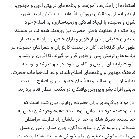
استفاده از راهكارها، آموزه‌ها و برنامه‌هاى تربيتى الهى و مهدوى،
از نظر ايمانى و عقلانى پرورش يافته‌اند و با داشتن اميد، شور،
شوق و محبت، با ايجاد آمادگى و زمينه‌سازى، به اصلاح خود
پرداخته‌ و از هدايت باطنى حضرت نيز بهره‌مند شد‌ه‌اند، در مسلك
منتظران حقيقى پیش از ظهور و ياران خاص و ياران عام بعد از
ظهور جاى گرفته‌اند. آنان در سمت كارگزاران و همراهان حضرت، در
برنامه‌هاى تربيتى پس از ظهور قرار مي‌گيرند، تا افزون بر رشد و
تقويت پايه‌هاى تربيتى و تكاملى خود، در جهت رشد و توسعه
فرهنگ مهدوى و برنامه‌هاى اصلاح‌طلبانه و عدالت‌خواهانه حضرت،
به ايشان يارى رسانند و به فرمان حضرت، براى اصلاح و تربيت
مابقى افراد بشر و پرورش‌نيافتگان در مكتب انتظار قدم بردارند.
در مورد ويژگي‌هاى ياران حضرت، رواياتى بيان شده است كه
نشان‌دهنده درجات ايمانى آن‌‌هاست: «همه وجودشان يقين به
خداست»، «هرگز شك به خدا در دلشان راه ندارد»، «زاهدان
شب‌اند و زمزمه قرآن و مناجات آنان، چون صداى زنبوران عسل
مي‌ماند»، «گوش به فرمان امام خويش هستند»، «خدا به دست