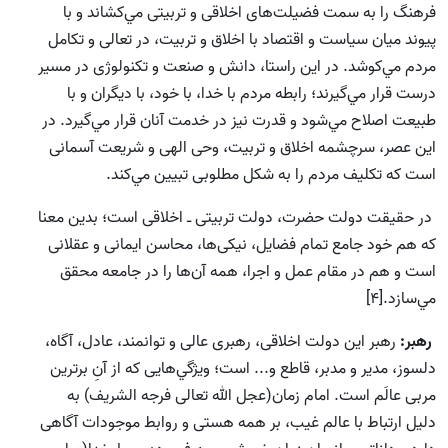
فرهنگ را به سمت فضيلت‌هاى اخلاقى و تربيتى مي‌كشاند و با
پيوند ميان سياست و اقتصاد با اخلاق و تربيت، در تعالى و تكامل
مردم مي‌كوشد. در اين راستا، دانش و صنعت و تكنولوژى در مسير
درست قرار مي‌گيرند؛ رابطه مردم با خدا، با خود، با ديگران و با
طبيعت اصلاح مي‌شود و قدرت نيز در خدمت آنان قرار مي‌گيرد. در
اين عصر، سرچشمه اخلاق و تربيت، وحى الهى و شريعت آسمانى
است كه تكليف مردم را به شكل مطلوبى تبيين مي‌كند.
در حقيقت دولت حضرت، دولت تربيتى ـ اخلاقى است؛ بدين معنا
كه هم خود جامع تمام فضايل، نيكى‌ها، محاسن ايمانى و عقلانى
است و هم در مقام عمل و اجرا، همه آن‌ها را در جامعه محقق
مي‌سازد.[4]
رهبر:
رهبر اين دولت اخلاقى، رهبرى عالى و توانمند، عادل، آگاه،
دلسوز، مدير و مدبر، قاطع و... است؛ ويژگي‌هايى كه از آنِ برترين
مربى عالَم است. امام زمان(عجل الله تعالی فرجه الشریف) به
دليل ارتباط با عالم غيب، بر همه هستى و روابط موجودات آگاهى