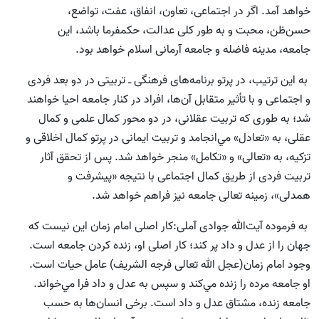
خواهد آمد. اگر در اجتماعی، تعاون، انفاق، عفت، تواضع،
حسن‌ظن، محبت و به طور كلى عدالت، حكمفرما باشد، اين
جامعه، مدينه فاضله و جامعه آرمانى اسلام خواهد بود.
به این ترتیب، در پرتو برنامه‌هاى فرهنگى ـ تربيتى در دو بعد فردى
و اجتماعى و با تأثير متقابل آن‌‌ها، افراد در كنار جامعه احيا خواهند
شد؛ به طورى كه تربيت عقلانى، در دو محور كمال علمى و كمال
عقلى، به «تعادل» مي‌انجامد و تربيت ايمانى در پرتو كمال اخلاقى و
تزكيه، به «تعالى» و «تكامل» منجر خواهد شد. پس از تحقق آثار
تربيت فردى از طريق كمال اجتماعى با نتیجه «پيشرفت و
همدلى»، زمينه تعالى جامعه نيز فراهم خواهد شد.
به فرموده آیت‌الله جوادى آملى:كار اصلى امام زمان اين نيست كه
جهان را از عدل و داد پر کند؛ كار اصلى او، زنده كردن جامعه است.
وجود امام زمان(عجل الله تعالی فرجه الشریف) عامل حيات است.
او جامعه مرده را زنده مي‌كند و سپس به عدل و داد فرا مي‌خواند.
جامعه زنده، مشتاق عدل و داد است. برخى انسان‌‌ها به حسب