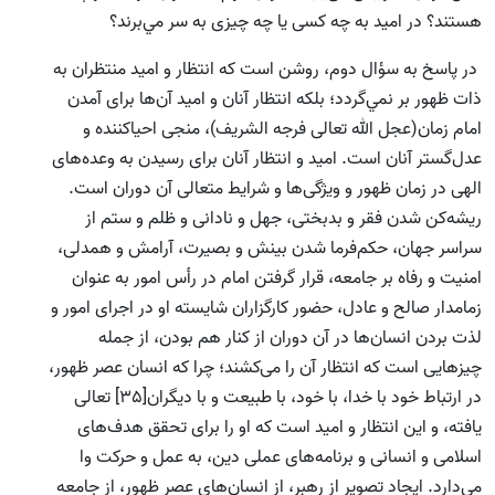
هستند؟ در اميد به چه كسى يا چه چيزى به سر مي‌برند؟
در پاسخ به سؤال دوم، روشن است كه انتظار و اميد منتظران به
ذات ظهور بر نمي‌گردد؛ بلكه انتظار آنان و اميد آن‌‌ها براى آمدن
امام زمان(عجل الله تعالی فرجه الشریف)، منجى احيا‌كننده و
عدل‌گستر آنان است. اميد و انتظار آنان براى رسيدن به وعده‌هاى
الهى در زمان ظهور و ويژگى‌ها و شرايط متعالى آن دوران است.
ریشه‌کن شدن فقر و بدبختى، جهل و نادانى و ظلم و ستم از
سراسر جهان، حكم‌فرما شدن بينش و بصيرت، آرامش و همدلى،
امنيت و رفاه بر جامعه، قرار گرفتن امام در رأس امور به عنوان
زمامدار صالح و عادل، حضور كارگزاران شايسته‌ او در اجرای امور و
لذت بردن انسان‌‌ها در آن دوران از كنار هم بودن، از جمله
چیزهایی است که انتظار آن را می‌کشند؛ چرا که انسان عصر ظهور،
در ارتباط خود با خدا، با خود، با طبيعت و با ديگران[35] تعالى
يافته، و اين انتظار و اميد است كه او را براى تحقق هدف‌هاى
اسلامى و انسانى و برنامه‌هاى عملى دين، به عمل و حركت وا
‌می‌دارد. ايجاد تصوير از رهبر، از انسان‌‌هاى عصر ظهور، از جامعه