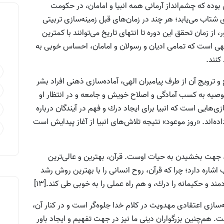
ده كه چشم‌انداز آرمانى همه انبيا و امامان، در حكومت
تاب مى‌يابد؛ هر ‌چند در زمان‌‌هاى قبل زمينه‌سازى تربيتى
ز زمان تحقق اين دوره تا انتهاى تاريخ مى‌توانند با كمترين
يهى است كه تمامى اديان و رسولان و امامان، احساس خوبی به
كنند.
ترويج آن از طرف پیامبران الهى، آماده‌سازى ذهنى افراد بشر
 توصيه به كسب آمادگى و اصلاح خویش و جامعه و در انتظار او
‌هایی است که انبیا براى ایجاد درك و فهم در آیندگان درباره
اده‌اند. «روز موعود» نتيجه تلاش‌هاى انبيا از آغاز پيدايش است
 جهت بخشيدن به حيات اوست. قرآن، بهترين و عالى‌ترين
ره اسراء بر اين مطلب اشاره دارد؛ چرا كه قرآن، روح انسانى را با بهترين روش رشد
 و حكيمانه را درك، و هم راه عملى را به خوبى طى كند.[13]
سازى اعتقادى مهدويت در كلام خدا جلوه‌گر است و در كنار آن،
 هم‌چنین بزرگواران دينى ما نیز در جهت تفهيم و ايجاد باور