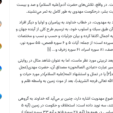
است. در واقع، تلاش‌هاى حضرت آدم(علیه السلام) و صد و بيست
يت بشر، درحكومت مهدوى به طور كامل به ثمر مي‌نشيند.
 به مهدويت، در خطاب خداوند به پيامبران و اوليا و ديگر افراد
ن طبق سبك و اسلوب خود، به ترسيم طرح كلى از آينده جهان و
به اجمال اكتفا كرده و بيان جزئيات و حسب و نسب و مختصات
ياران را به احاديث اهل‌بيت (علیه السلام) و تبيين آنان سپرده است؛ از جمله: آيات 5 و 6 سوره قصص، 55 سوره نور،
عد تربيتى مورد نظر ماست، اما به عنوان شاهد مثال در روايتى
ذيل آيه 105 سوره انبياء، در تفسير عبارت «عبادى الصالحون» مصداق آن، حضرت مهدى(عجل
الله تعالی فرجه الشریف) و اصحاب ايشان معرفى شده‌اند[2] يا در تمثل و استشهاد ائمه(علیه السلام)در مورد حيات و
 تعالی فرجه الشریف)، بعد از موت زمين به واسطه ظلم و
وع مهدويت اشاره دارد، چنين بر‌ مي‌آيد كه خداوند به گروهى
از مسلمانان كه داراى دو صفت ايمان و عمل صالح هستند، سه نويد داده است: استخلاف و حكومت در زمين (آیه 5
سوره قصص و آیه 55 سوره نور)؛ نشر آیين حق به طور اساسى در همه جا (آیه 28 سوره فتح و آیه 33 سوره توبه)؛ از