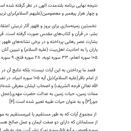
نتيجه نهایى برنامه بلندمدت الهى در نظر گرفته شده 
و چهار هزار پيغمبر و معصومين(علیهم السلام)براى ترب
نخستین زمينه‌سازی برای بروز و ظهور آثار تربيتى اعتقاد
بشر، در قرآن و كتاب‌هاى مقدس صورت گرفته است. قرآ
بشارت عصر رهايى پرداخته و در برخى نشانه‌های ظهور 
105 سوره انعام، 33 سوره توبه، 28 سوره فتح، 9 سوره صف، 81 سوره اسراء، 61 سوره زخرف و... [1]
قصد ما پرداختن به اين آيات نيست؛ بلکه نتايج آن در ب
از امام باقر(علیه السلام)
ممات زمين، حيات زمين به عدالت حضرت مهدى(عجل الله
جور[3] و به عنوان حيات طيبه تعبیر شده است.[4]
از مجموع آيات كه به طور مستقيم يا غيرمستقيم به موض