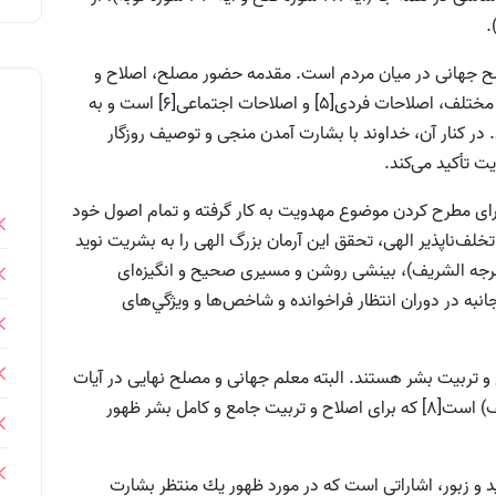
صلح جهانى در ميان مردم است. مقدمه حضور مصلح، اصلاح و
تربيت مردم است كه محوريت آيات قرآنى در موضوعات مختلف، اصلاحات فردى[5] و اصلاحات اجتماعى[6] است و به
 در كنار آن، خداوند با بشارت آمدن منجى و توصیف روزگار
ت تأكيد مى‌كند.
براى مطرح کردن موضوع مهدويت به كار گرفته و تمام اصول خود
تخلف‌ناپذير الهى، تحقق اين آرمان بزرگ الهى را به بشريت نوید
 فرجه الشریف)، بينشى روشن و مسيرى صحيح و انگيزه‌اى
به در دوران انتظار فراخوانده و شاخص‌ها و ويژگي‌هاى
ح و تربيت بشر هستند. البته معلم جهانى و مصلح نهایى در آيات
قرآن، حضرت مهدى موعود(عجل الله تعالی فرجه الشریف) است[8] كه براى اصلاح و تربيت جامع و کامل بشر ظهور
و زبور، اشاراتى است كه در مورد ظهور يك منتظر بشارت