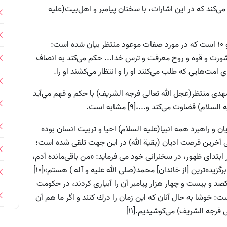
 مى‌كند كه در اين اشارات، با سخنان پيامبر و اهل‌بيت(علیه
از جمله اين موارد، در سفر اشعيا 11: 2، 3، 4، 6، 8، 9 و 10 است كه در مورد صفات موعود منتظر بيان شده است:
مشورت و قوه و روح معرفت و ترس خدا... حكم مى‌كند به انصاف
ى امت‌هايى كه طلب مى‌كنند او را و انتظار مى‌كشند او را.
مهدى منتظر(عجل الله تعالی فرجه الشریف) با حكم و فهم مي‌آيد
 قضاوت مى‌كند و...،[9] مشابه است.
يان و راهبرد همه انبيا(علیه السلام) احيا و تربيت انسان بوده
 آخرين فرصت اديان (بقية الله) در اين جهت تلقى شده است؛
بتداى ظهور، در سخنرانی خود مى فرمايد: «من باقى‌مانده آدم،
بهترين فرزند نوح، برگزيده نسل ابراهيم(علیه السلام) و برگزيده‌ترين [از خاندان] محمد(صلی الله علیه و آله ) هستم»[10]
د و بيست و چهار هزار پيامبر آن را آبيارى کردند، در حكومت
: خوشا به حال آنان كه اين زمان را درك كنند و اگر ما هم آن
 فرجه الشریف) مى‌كوشيديم.[11]