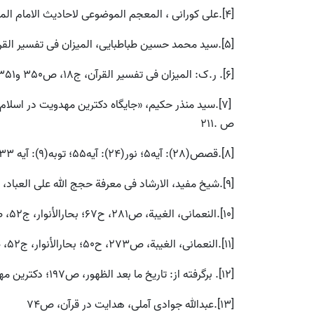
[4].علی کورانی ، المعجم الموضوعى لاحادیث الامام المهدى، ص .952
[5].سید محمد حسین طباطبایی، المیزان فى تفسیر القرآن، ج18، ص 241 و .242
[6]. ر.ک: المیزان فى تفسیر القرآن، ج18، ص350 و351
ص .211
[8].قصص(28): آیه5؛ نور(24): آیه55؛ توبه(9): آیه 33؛ صف(61): آیه 9؛ فتح(48): آیه 28؛ هود(11): آیه .86
[9].شیخ مفید، الارشاد فى معرفة حجج الله على العباد، ج2، ص386
[10].النعمانی، الغیبة، ص281، ح67؛ بحارالأنوار، ج52، ص238، ح .105
[11].النعمانی، الغیبة، ص273، ح50؛ بحارالأنوار، ج52، ص243، ح .116
[12]. برگرفته از: تاریخ ما بعد الظهور، ص197؛ دكترین مهدویت، ص 81 و82.
[13].عبدالله جوادى آملى، هدایت در قرآن، ص74