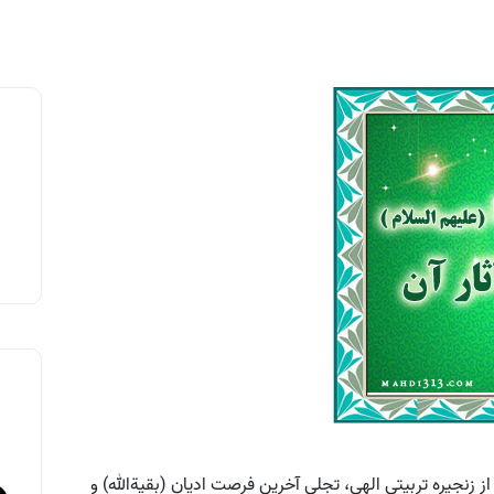
زنجيره تربيتى الهى، تجلى آخرين فرصت اديان (بقيةالله) و