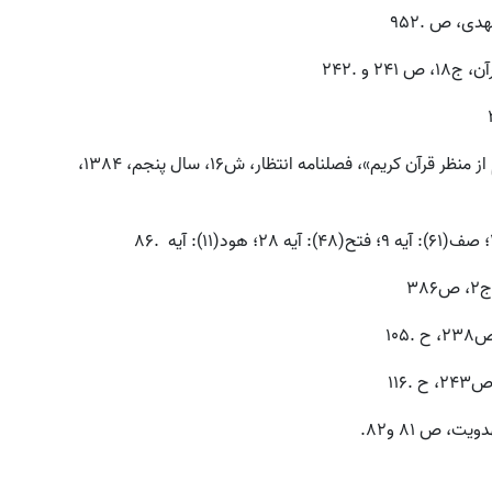
[7].سید منذر حکیم، «جایگاه دكترین مهدویت در اسلام از منظر قرآن كریم»، فصلنامه انتظار، ش16، سال پنجم، 1384،