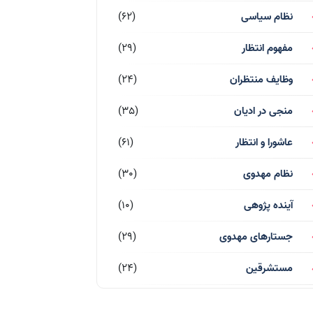
نظام سیاسی
(62)
مفهوم انتظار
(29)
وظایف منتظران
(24)
منجی در ادیان
(35)
عاشورا و انتظار
(61)
نظام مهدوی
(30)
آینده پژوهی
(10)
جستارهای مهدوی
(29)
مستشرقین
(24)
قرآن کریم
(77)