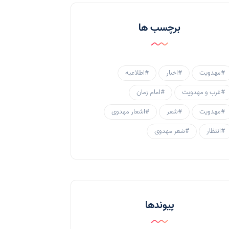
احادیث و روایات
(53)
برچسب ها
احادیث مهدوی
(3)
جامعه مهدوی
(58)
#مهدویت
#اخبار
#اطلاعیه
سبک زندگی مهدوی
(30)
#غرب و مهدویت
#امام زمان
منتظران
(25)
#مهدویت
#شعر
#اشعار مهدوی
زنان و مهدویت
(41)
#انتظار
#شعر مهدوی
مهدی یاوران
(20)
مدعیان دروغین
(36)
تایپوگرافی
(11)
پیوندها
پاورپوینت
(3)