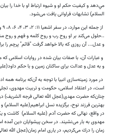
مي‌دهد و كيفيت حكم او و شیوه ارتباط او با خدا را بيان
السلام) تشابهات فراوانى يافت مى‌شود.
..حلول مى‌كند بر او روح رب و روح كلمه و فهم و روح 
و عدل... آن روزى كه بالا خواهد گرفت "قائم" پرچم را برا
و عبارات آن، با صفات بيان ‌شده در روايات اسلامى كه 
و به عدل و عدالت براى ساكنان زمين و با حكم داود(علیه السلام)
در مورد زمينه‌سازى انبيا با توجه به آن‌كه برنامه همه اد
است، در اعتقاد اسلامى، حكومت و تربيت مهدوى، تجلى
چنان‌كه حضرت مهدى(عجل الله تعالی فرجه الشریف) در ا
در واقع، نهالى كه حضرت آدم (علیه السلام) كاشت و يكص
مهدوى به بار مى‌نشيند. در سخن پيشوايان دين آمده است
زمان را درك مى‌كرديم، در يارى امام زمان(عجل الله تعالی