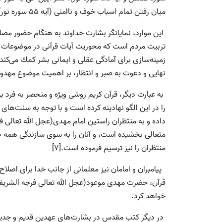
ميان رفتن تمام اسباب خوف و ناامنى (آیه 55 سوره نور).
اين موارد، نمايانگر بشارت خداوند به هنگام حضور م
زمينه‌سازى براى آمادگى عقلى و ايمانى بشر كمك مى‌كند.
نهايى و دعوت به صبر و انتظار، بر اهميت موضوع مهدوي
به عبارت ديگر، قرآن كريم روشى ويژه و منحصر به فرد 
را در اين الگو نهادينه کرده است و با توجه به سنت‌هاى 
داده و به منتظران راستين امام مهدى(عجل الله تعالی
متعالى بخشيده است، و آنان را به سوى سازندگى همه جان
منتظران را نيز ترسيم فرموده است.[7]
پيامبران و امامان نيز معلمانى از جانب خدا براى اصلا
خواهد كرد.
در دیگر كتب مقدس در بشارت‌های عهدين قديم و جديد 