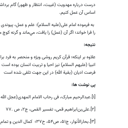
درست درباره مهدويت (غيبت، انتظار و ظهور) گام برداشت
اساس آن عمل کنیم.
به فرموده امام على(علیه السلام): علم و عمل، پيوندى 
را فرا خواند؛ اگر آن (عمل) را يافت، مي‌ماند و ‌گر‌نه كوچ مي‌ك
نتیجه
:
علاوه بر اینکه؛ قرآن كريم روشى ويژه و منحصر به فرد 
انبيا (علیهم السلام) نیز احيا و تربيت انسان بوده اس
فرصت اديان (بقية الله) در اين جهت تلقى شده است
پی نوشت ها:
[1].عبدالرحیم مبارک، فى رحاب الامام المهدى(عجل الله تعالیفرجه الشریف)، ص16
[2].علی‌بن‌ابراهیم قمی، تفسیر القمى، ج2، ص .77
[3].بحارالأنوار، ج51، ص54، ح37؛ كمال الدین و تمام النعمة، ج2، ص668، ح .13