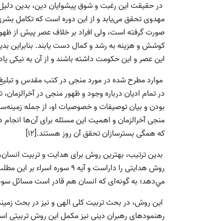
در حقيقت اين رغبت و شوق پيشوايان دين، بدين دلیل بو
مهدوى تحقق مى‌يابد و از اين دوره است كه تكامل بشرى ش
صورت گرفته است، ولى افراد بر خلاف عصر پيش از ظهور، ا
كوشش و هزينه به رشد و كمال دست يابند. بنابراين بد
اين عصر و اين حكومت داشته باشند و از آن به نيكى ياد 
موارد مطرح‌ شده در مورد منجى در كتب مقدس و تبليغ و 
در تمام اديان درباره وجود و ظهور منجى در آخر‌الزمان،
بودن و بيان توصيفات و خصوصيات او، از جمله زمينه‌سازى
منجى آخر‌الزمان و اهميت اين مسئله برای آن‌‌ها انجام د
كه همگى بسترسازان تحقق آن روز هستند.[12]
بدین ترتیب، بهترين روش براى هدايت و تربيت انسان،
روش هدايتى را داراست و آيه 9 سو
مي‌دهد؛ به گونه‌اى كه انسان هم قادر است مسائل سودمند
اين روش، در بحث تربيت كلى الهى و نیز در بحث زمينه‌
رهنمودهاى رهبران دينى نیز مكمل اين روش تربيتى است.