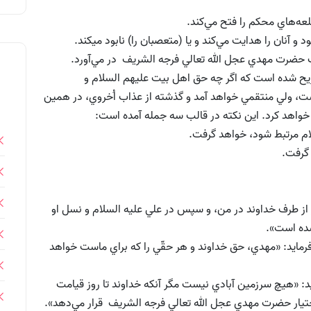
صريح شده است كه اگر چه حق اهل بيت عليهم السلام و
ت، ولي منتقمي خواهد آمد و گذشته از عذاب اُخروي، در همين
 خواهد كرد. اين نكته در قالب سه جمله آمده است:
ر از طرف خداوند در من، و سپس در علي عليه السلام و نسل او
شده است».
مايد: «مهدي، حق خداوند و هر حقّي را كه براي ماست خواهد
د: «هيچ سرزمين آبادي نيست مگر آنكه خداوند تا روز قيامت
اختيار حضرت مهدي عجل الله تعالي فرجه الشريف قرار مي‌دهد».