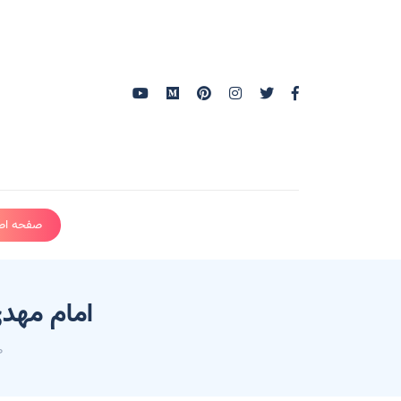
صفحه اص
امام مهدي
ص