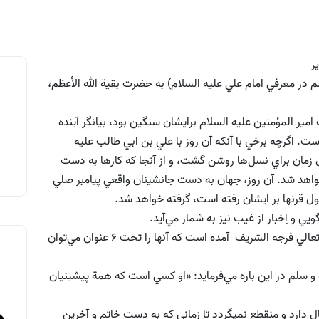
م در معرفي امام علي عليه السلام) به حضرت بقية الله الأعظم،
مير المؤمنين عليه السلام برايشان سنگين بود، بيانگر آينده
ت. اگرچه برخي با آنكه آن روز با علي بن ابي طالب عليه
زمان براي نسل‌ها روشن گشت، و از‌ آنجا كه كارها به دست
اهد شد. آن روز، جهان به دست جانشينان واقعي پيامبر صلي
طول قرنها بر ايشان رفته است، گرفته خواهد شد.
ي و اِخبار از غيب نيز به شمار مي‌آيد.
در خطبۀ غدير، 25 جمله دربارة حضرت مهدي عجل الله تعالي فرجه الشريف آمده است كه آنها را تحت 6 عنوان مي‌توان
له و سلم در اين باره مي‌فرمايد: «او كسي است كه همة پيشينيان
 دارد و منقطع نمي­گردد تا زماني كه به دست خاتم و آخرين