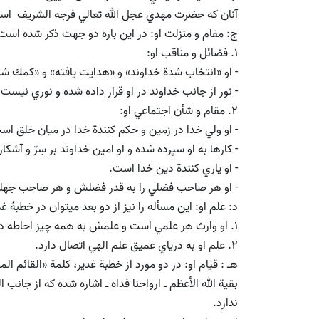
آنان كه حضرت مهدي عجل الله تعالي فرجه الشريف اس
ج: مقام و منزلت او: در اين باره دو جهت ذكر شده است
1. فضائل و مناقب او:
- او «انتخاب شدة خداوند» و «هدايت يافته» و «كمك ش
- نور از جانب خداوند در او قرار داده شده و نوري نيست 
2. مقام و شأن اجتماعي او:
- او ولي خدا در زمين و حكم كنندة خدا در ميان خلق اس
- كارها به او سپرده شده و او امين خداوند بر سِرّ و آشكا
- او ياري كنندة دين خدا است.
- او هر صاحب فضلي را به قدر فضلش و هر صاحب جهلي
د: علم او: اين مسأله را نيز از دو بعد مي­توان در خطبۀ 
1. او وارث هر علمي است و علمش به همه چيز احاطه دارد.
2. علم او به درياي عميق علم الهي اتصال دارد.
هـ : قيام او: در دو مورد از خطبة غدير، كلمة «القائم ا
بقية الله الأعظم ـ ارواحنا فداه ـ اشاره شده كه از جانب 
ندارد.