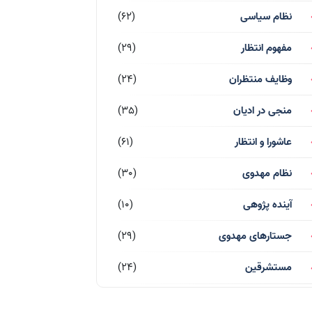
نظام سیاسی
(62)
مفهوم انتظار
(29)
وظایف منتظران
(24)
منجی در ادیان
(35)
عاشورا و انتظار
(61)
نظام مهدوی
(30)
آینده پژوهی
(10)
جستارهای مهدوی
(29)
مستشرقین
(24)
قرآن کریم
(77)