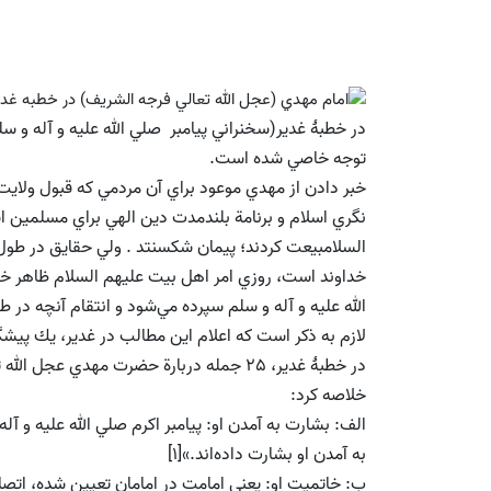
در خطبۀ غدير(سخنراني پيامبر صلي الله عليه و آله و سل
توجه خاصي شده است.
خبر دادن از مهدي موعود براي آن مردمي كه قبول ولايت ا
نگري اسلام و برنامة بلندمدت دين الهي براي مسلمين اس
السلامبيعت كردند؛ پيمان شكسنتد . ولي حقايق در طول 
خداوند است، روزي امر اهل بيت عليهم السلام ظاهر خو
الله عليه و آله و سلم سپرده مي‌شود و انتقام آنچه در 
لازم به ذكر است كه اعلام اين مطالب در غدير، يك پيشگوي
خلاصه كرد:
الف: بشارت به آمدن او: پيامبر اكرم صلي الله عليه و آ
به آمدن او بشارت داده‌اند.»[1]
ب: خاتميت او: يعني امامت در امامان تعيين شده، اتصال