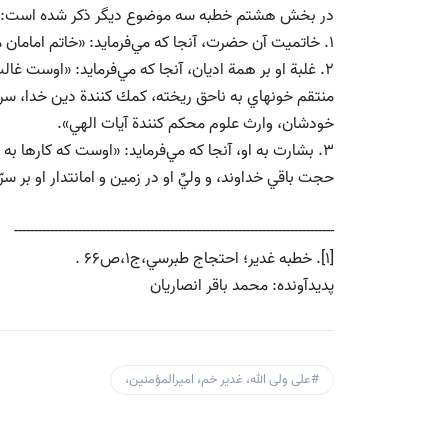
در بخش هشتم خطبه سه موضوع ديگر ذكر شده است:
1. خاتميت آن حضرت، آنجا كه مي‌فرمايد: «خاتم امامان مهدي قائم عجل الله تعالي فرجه الشريف ، از ما است».
2. غلبة او بر همة اديان، آنجا كه مي‌فرمايد: «اوست غا
منتقم خونهاي به ناحق ريخته، كمك كنندة دين خدا، سرچ
خودشان، وارث علوم محكم كنندة آيات الهي».
3. بشارت به او، آنجا كه مي‌فرمايد: «اوست كه كارها ب
حجت باقي خداوند، و وليِّ او در زمين و امانتدار او بر سرّ
--------------------------------------------------------------------------------
[1]. خطبه غدير؛ احتجاج طبرسي،ج1،ص66 .
پدیدآونده: محمد باقر انصاريان
#علی ولی الله، غدیر خم، امیرالمؤمنین،