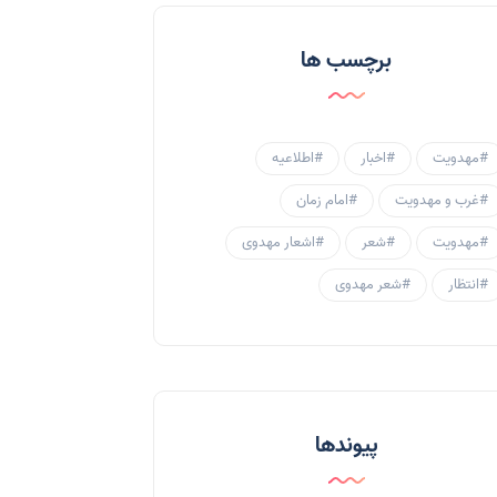
احادیث و روایات
(53)
برچسب ها
احادیث مهدوی
(3)
جامعه مهدوی
(58)
#مهدویت
#اخبار
#اطلاعیه
سبک زندگی مهدوی
(30)
#غرب و مهدویت
#امام زمان
منتظران
(25)
#مهدویت
#شعر
#اشعار مهدوی
زنان و مهدویت
(41)
#انتظار
#شعر مهدوی
مهدی یاوران
(20)
مدعیان دروغین
(36)
تایپوگرافی
(11)
پیوندها
پاورپوینت
(3)