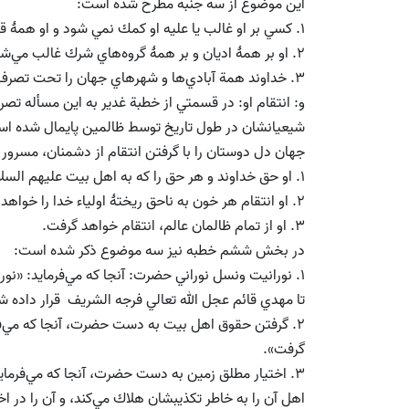
اين موضوع از سه جنبه مطرح شده است:
1. كسي بر او غالب يا عليه او كمك نمي شود و او همۀ قلعه‌هاي محكم را فتح مي‌كند.
2. او بر همۀ اديان و بر همۀ گروه‌هاي شرك غالب مي‌شود و آنان را هدايت مي‌كند و يا (متعصبان را) نابود مي­كند.
3. خداوند همة آبادي‌ها و شهرهاي جهان را تحت تصرف حضرت مهدي عجل الله تعالي فرجه الشريف در مي‌آورد.
و: انتقام او: در قسمتي از خطبة غدير به اين مسأله ت
شيعيانشان در طول تاريخ توسط ظالمين پايمال شده اس
جهان دل دوستان را با گرفتن انتقام از دشمنان، مسرور
1. او حق خداوند و هر حق را كه به اهل بيت عليهم السلام مرتبط شود، خواهد گرفت.
2. او انتقام هر خون به ناحق ريختۀ اولياء خدا را خواهد گرفت.
3. او از تمام ظالمان عالم، انتقام خواهد گرفت.
در بخش ششم خطبه نيز سه موضوع ذكر شده است:
1. نورانيت ونسل نوراني حضرت: آنجا كه مي‌فرمايد: «نو
تا مهدي قائم عجل الله تعالي فرجه الشريف قرار داده 
2. گرفتن حقوق اهل بيت به دست حضرت، آنجا كه مي‌فر
گرفت».
3. اختيار مطلق زمين به دست حضرت، آنجا كه مي‌فرماي
اهل آن را به خاطر تكذيبشان هلاك مي‌كند، و آن را در 